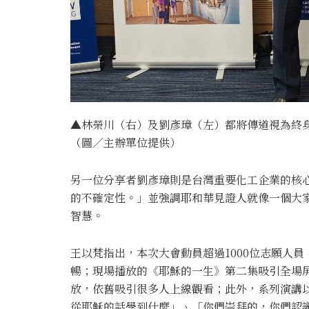
▲林榮川（右）及劉彥璋（左）都將傳道視為終
（圖／主辦單位提供）
另一位分享者劉彥璋則是台灣重要化工企業的核
的不確定性。」並強調耶和華見證人就像一個大
智慧。
王以梵指出，本次大會動員超過1000位志願人
暢；現場播放的《耶穌的一生》第二集吸引全場
放，依舊吸引很多人上線觀看；此外，系列演講
從耶穌的話學到什麼」、「你們崇拜的，你們認