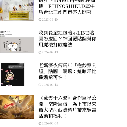
機 RHINOSHIELD犀牛
盾台北三創門市盛大開幕
2023-09-10
收到長輩紅包暗示LINE貼
圖怎麼回？神回覆貼圖幫你
用魔法打敗魔法
2026-02-13
老媽深夜傳馬年「抱鈔票入
睡」貼圖 網驚：這暗示比
催婚還可怕！
2026-02-13
《燕雲十六聲》合作巨星公
開 空降巨蛋 為上市以來
最大型河西資料片帶來豐富
活動和福利！
2026-03-04