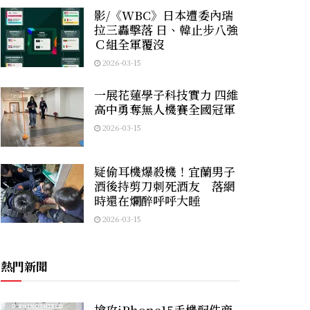
影/《WBC》日本遭委內瑞
拉三轟擊落 日、韓止步八強
Ｃ組全軍覆沒
2026-03-15
一展花蓮學子科技實力 四維
高中勇奪無人機賽全國冠軍
2026-03-15
疑偷耳機爆殺機！宜蘭男子
酒後持剪刀刺死酒友 落網
時還在爛醉呼呼大睡
2026-03-15
熱門新聞
搶攻iPhone15手機配件商