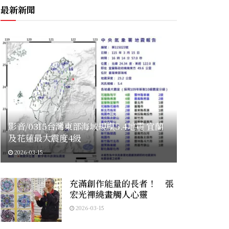
最新新聞
影音/0315台灣東部海域規模5.4地震 宜蘭
及花蓮最大震度4級
2026-03-15
充滿創作能量的長者！ 張
宏光襌繞畫觸人心靈
2026-03-15