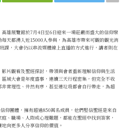
高雄展覽館於7月4日至6日迎來一場莊嚴而盛大的信仰聚
每天都湧入近15000人參與，為高雄市帶來可觀的觀光消
停班課，大會仍以串流媒體線上直播的方式進行，講者則在
、影片觀看及聖經探討，帶領與會者重新理解信仰與生活
，區域大會是年度盛事，連續三天行程密集，但完全不收
都非常理性、井然有序，甚至連垃圾都會自行帶走，為超
的信仰團體，擁有超過850萬名成員，他們堅信聖經是來自
家庭、職場、人際或心理難題，都能在聖經中找到答案，
續地向更多人分享信仰的價值。