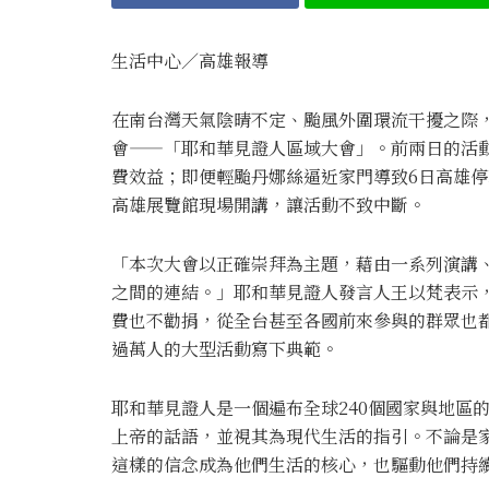
生活中心／高雄報導
在南台灣天氣陰晴不定、颱風外圍環流干擾之際，
會——「耶和華見證人區域大會」。前兩日的活動
費效益；即便輕颱丹娜絲逼近家門導致6日高雄
高雄展覽館現場開講，讓活動不致中斷。
「本次大會以正確崇拜為主題，藉由一系列演講
之間的連結。」耶和華見證人發言人王以梵表示
費也不勸捐，從全台甚至各國前來參與的群眾也
過萬人的大型活動寫下典範。
耶和華見證人是一個遍布全球240個國家與地區
上帝的話語，並視其為現代生活的指引。不論是
這樣的信念成為他們生活的核心，也驅動他們持