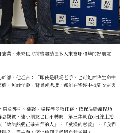
身志業，未來也將持續邀請更多人來當耶和華的好朋友。
心幹部，他坦言：「即使是職場老手，也可能面臨生命中
家庭，無論年齡、背景或處境，都能在聖經中找到安定與
員，肩負導引、翻譯、場控等多項任務，確保活動流程順
屏息觀賞，連小朋友也目不轉睛，第三集則在6日線上播
以「效法熱愛正確崇拜的人」、「受浸的意義」、「我們
識嗎？」等主題，深化信仰思考與自我省視。