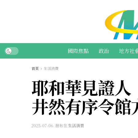
國際焦點
政治
地方社
首頁
生活消費
耶和華見證人
井然有序令館
2025-07-06
發布在
生活消費