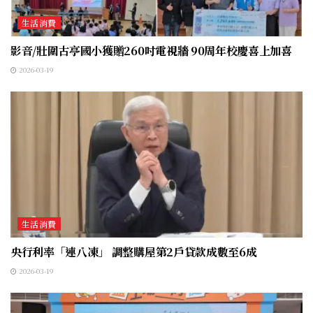
生活消費
影音/壯圍古亭國小獲贈260吋電視牆 90周年校慶喜上加喜
2026-03-19
生活消費
央行利率「連八凍」 調整購屋第2戶貸款成數至6成
2026-03-19