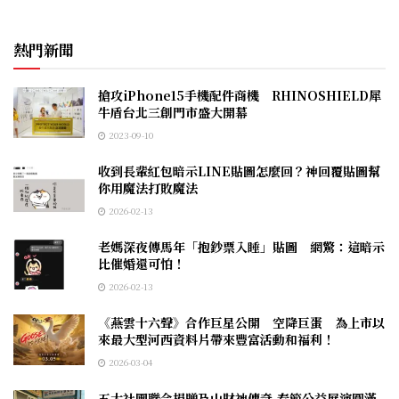
熱門新聞
搶攻iPhone15手機配件商機 RHINOSHIELD犀
牛盾台北三創門市盛大開幕
2023-09-10
收到長輩紅包暗示LINE貼圖怎麼回？神回覆貼圖幫
你用魔法打敗魔法
2026-02-13
老媽深夜傳馬年「抱鈔票入睡」貼圖 網驚：這暗示
比催婚還可怕！
2026-02-13
《燕雲十六聲》合作巨星公開 空降巨蛋 為上市以
來最大型河西資料片帶來豐富活動和福利！
2026-03-04
五大社團聯合捐贈及山財神傳奇-春節公益展演圓滿