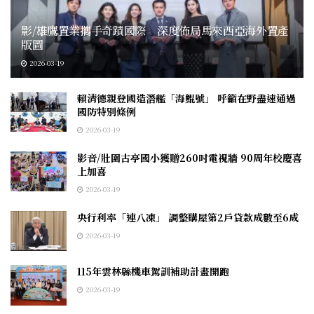
影/雄鷹置業攜手奇蹟國際 深度佈局馬來西亞海外置產
版圖
2026-03-19
賴清德親登國造潛艦「海鯤號」 呼籲在野盡速通過
國防特別條例
2026-03-19
影音/壯圍古亭國小獲贈260吋電視牆 90周年校慶喜
上加喜
2026-03-19
央行利率「連八凍」 調整購屋第2戶貸款成數至6成
2026-03-19
115年雲林縣機車駕訓補助計畫開跑
2026-03-19