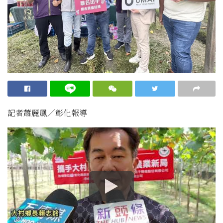
記者蕭麗鳳／彰化報導