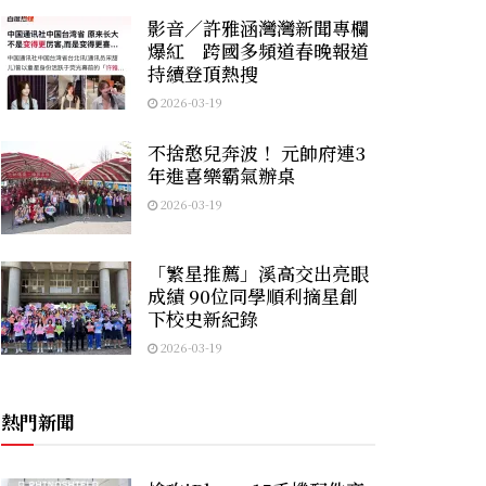
影音／許雅涵灣灣新聞專欄
爆紅 跨國多頻道春晚報道
持續登頂熱搜
2026-03-19
不捨憨兒奔波！ 元帥府連3
年進喜樂霸氣辦桌
2026-03-19
「繁星推薦」溪高交出亮眼
成績 90位同學順利摘星創
下校史新紀錄
2026-03-19
熱門新聞