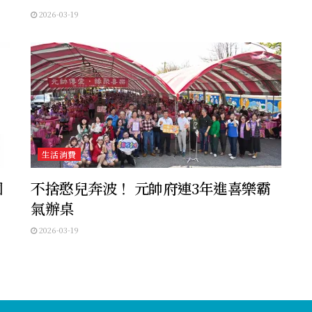
2026-03-19
生活消費
國
不捨憨兒奔波！ 元帥府連3年進喜樂霸
氣辦桌
2026-03-19