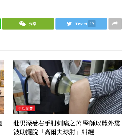
分享
Tweet
19
生活消費
個
壯男深受右手肘刺痛之苦 醫師以體外震
波助擺脫「高爾夫球肘」糾纏