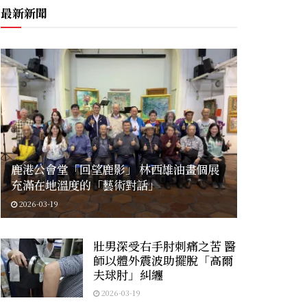
最新新聞
鹿港公會堂「回望鹿影」 林西雄油畫個展
充滿在地溫度的「藝術對話」
2026-03-19
壯男深受右手肘刺痛之苦 醫
師以體外震波助擺脫「高爾
夫球肘」糾纏
2026-03-19