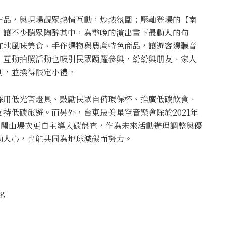
作品，與現場觀眾熱情互動，炒熱氛圍；壓軸登場的【南
，讓不少聽眾陶醉其中，為整晚的演出畫下最動人的句
在地風味美食、手作選物與農產特色商品，讓遊客邊聽音
」互動拍照活動也吸引民眾踴躍參與，紛紛與朋友、家人
刻，並換得限定小禮。
採用低光害燈具、鼓勵民眾自備環保杯、推廣低碳飲食、
持低碳旅遊。而另外，台東最美星空音樂會除於2021年
，今年關山場次更自主導入碳盤查，作為未來活動辦理調整與優
動人心，也能共同為地球減碳而努力。
ng