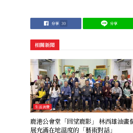
分享
30
分享
相關新聞
生活消費
鹿港公會堂「回望鹿影」 林西雄油畫
展充滿在地溫度的「藝術對話」