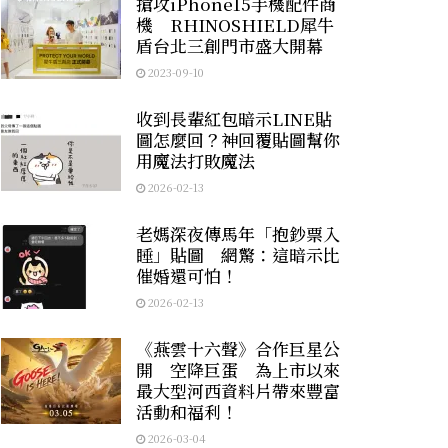
搶攻iPhone15手機配件商
機 RHINOSHIELD犀牛
盾台北三創門市盛大開幕
2023-09-10
收到長輩紅包暗示LINE貼
圖怎麼回？神回覆貼圖幫你
用魔法打敗魔法
2026-02-13
老媽深夜傳馬年「抱鈔票入
睡」貼圖 網驚：這暗示比
催婚還可怕！
2026-02-13
《燕雲十六聲》合作巨星公
開 空降巨蛋 為上市以來
最大型河西資料片帶來豐富
活動和福利！
2026-03-04