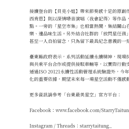
接續登台的【貝克小姐】帶來節奏感十足的原創
西肯恩】則以深情嗓音演唱〈我會記得〉等作品
點。一旁的「星空市集」也相當熱鬧，集結關山
樂、邊品味生活。另外結合社群的「放閃星任務
甚至一人自拍留念，只為留下最具紀念意義的一
臺東縣政府表示，系列活動延續永續精神，現場
與共乘平台合作或提供接駁車輛等，以實際行動支
通過ISO 20121永續性活動管理系統驗證外
化的重要依據，期望未來每一場星空活動不僅感
更多資訊請參考「台東最美星空」官方平台：
Facebook：www.facebook.com/StarryTaitu
Instagram / Threads：starrytaitung_