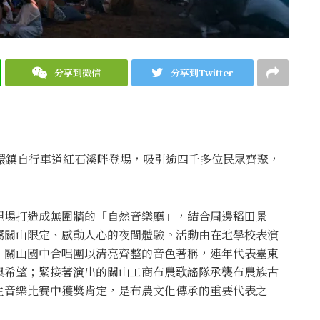
分享到微信
分享到Twitter
環鎮自行車道紅石溪畔登場，吸引逾四千多位民眾齊聚，
現場打造成無圍牆的「自然音樂廳」，結合周邊稻田景
屬關山限定、感動人心的夜間體驗。活動由在地學校表演
，關山國中合唱團以清亮齊整的音色著稱，連年代表臺東
與希望；緊接著演出的關山工商布農歌謠隊承襲布農族古
生音樂比賽中獲獎肯定，是布農文化傳承的重要代表之