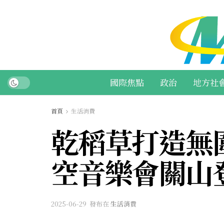
國際焦點
政治
地方社
首頁
生活消費
乾稻草打造無
空音樂會關山
2025-06-29
發布在
生活消費