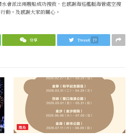
潛水會派出兩艘船成功搜救，也感謝海巡艦艇海管處空搜
尋行動。及感謝大家的關心。
分享
Tweet
19
離島