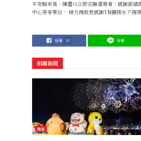
平安歸來後，陳盡川立即在臉書寫著：感謝澎湖
中心等等單位， 傾力搜救更感謝TN團隊水下搜
分享
30
分享
相關新聞
離島