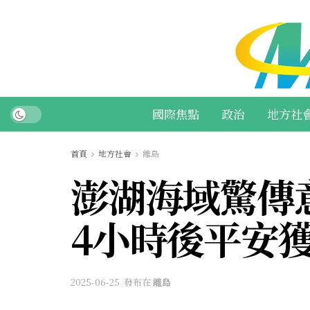
國際焦點
政治
地方社
首頁
地方社會
離島
澎湖海域驚傳意
4小時後平安
2025-06-25
發布在
離島