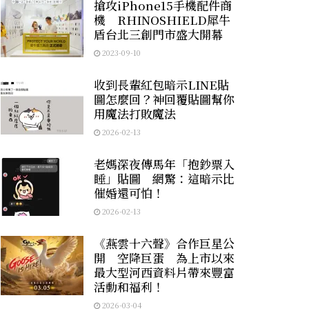
搶攻iPhone15手機配件商
機 RHINOSHIELD犀牛
盾台北三創門市盛大開幕
2023-09-10
收到長輩紅包暗示LINE貼
圖怎麼回？神回覆貼圖幫你
用魔法打敗魔法
2026-02-13
老媽深夜傳馬年「抱鈔票入
睡」貼圖 網驚：這暗示比
催婚還可怕！
2026-02-13
《燕雲十六聲》合作巨星公
開 空降巨蛋 為上市以來
最大型河西資料片帶來豐富
活動和福利！
2026-03-04