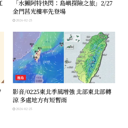
紅
「水獺阿特快閃：島嶼探險之旅」2/27
金門莒光樓率先登場
2026-02-25
離島
7
影音/0225東北季風增強 北部東北部轉
涼 多處地方有短暫雨
2026-02-25