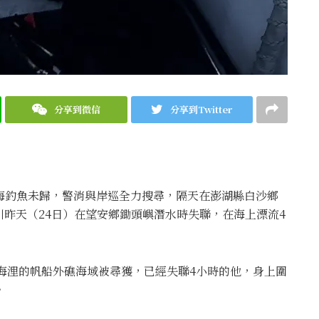
分享到微信
分享到Twitter
海釣魚未歸，警消與岸巡全力搜尋，隔天在澎湖縣白沙鄉
昨天（24日）在望安鄉鋤頭嶼潛水時失聯，在海上漂流4
8海浬的帆船外礁海域被尋獲，已經失聯4小時的他，身上圍
。