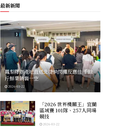
最新新聞
鳳梨釋迦產地直送北捷快閃攤反應佳 千餘
斤鮮果銷售一空
2026-03-22
「2026 世界機關王」宜蘭
區域賽 101隊、257人同場
競技
2026-03-22