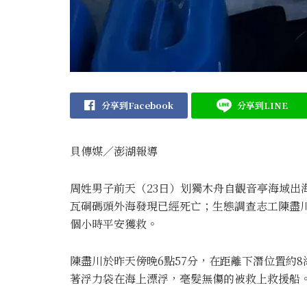
分享到Facebook
分享到LINE
貝傳媒∕澎湖報導
周姓男子前天（23日）划獨木舟自觀音亭海域出
瓦硐碼頭外海發現已經死亡；生態調查志工陳盡川
個小時平安獲救。
陳盡川於昨天傍晚6點57分，在距離下潛位置約
著浮力袋在海上漂浮，毫髮無傷的被救上救援船