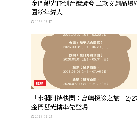
金門觀光IP到台灣燈會 二款文創品爆
圈粉年經人
2026-03-17
離島
「水獺阿特快閃：島嶼探險之旅」2/2
金門莒光樓率先登場
2026-02-25