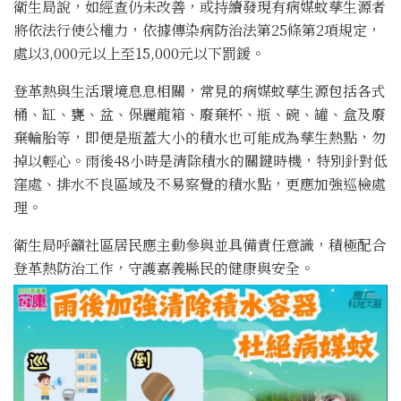
衛生局說，如經查仍未改善，或持續發現有病媒蚊孳生源者
將依法行使公權力，依據傳染病防治法第25條第2項規定，
處以3,000元以上至15,000元以下罰鍰。
登革熱與生活環境息息相關，常見的病媒蚊孳生源包括各式
桶、缸、甕、盆、保麗龍箱、廢棄杯、瓶、碗、罐、盒及廢
棄輪胎等，即便是瓶蓋大小的積水也可能成為孳生熱點，勿
掉以輕心。雨後48小時是清除積水的關鍵時機，特別針對低
窪處、排水不良區域及不易察覺的積水點，更應加強巡檢處
理。
衛生局呼籲社區居民應主動參與並具備責任意識，積極配合
登革熱防治工作，守護嘉義縣民的健康與安全。