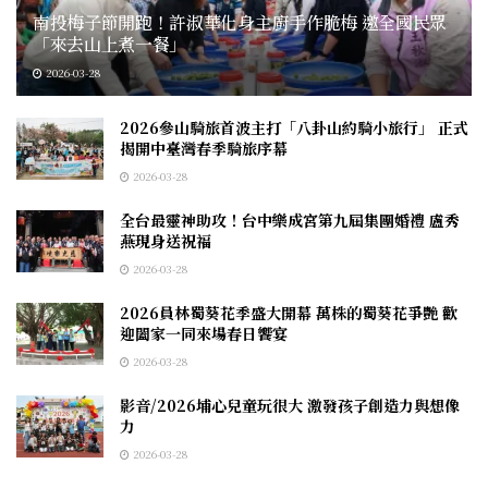
南投梅子節開跑！許淑華化身主廚手作脆梅 邀全國民眾
「來去山上煮一餐」
2026-03-28
2026參山騎旅首波主打「八卦山約騎小旅行」 正式
揭開中臺灣春季騎旅序幕
2026-03-28
全台最靈神助攻！台中樂成宮第九屆集團婚禮 盧秀
燕現身送祝福
2026-03-28
2026員林蜀葵花季盛大開幕 萬株的蜀葵花爭艷 歡
迎闔家一同來場春日饗宴
2026-03-28
影音/2026埔心兒童玩很大 激發孩子創造力與想像
力
2026-03-28