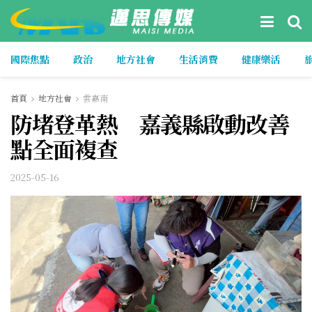
國際焦點
政治
地方社會
生活消費
健康樂活
首頁
地方社會
雲嘉南
防堵登革熱 嘉義縣啟動改善
點全面複查
2025-05-16