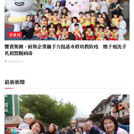
雲嘉南
饗賓集團、耐斯企業攜手力挺嘉市府幼教防疫 贈千瓶洗手
乳抵禦腸病毒
2026-03-27
最新新聞