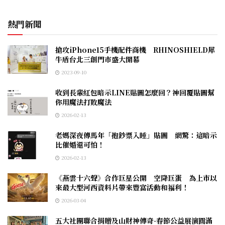
熱門新聞
搶攻iPhone15手機配件商機 RHINOSHIELD犀
牛盾台北三創門市盛大開幕
2023-09-10
收到長輩紅包暗示LINE貼圖怎麼回？神回覆貼圖幫
你用魔法打敗魔法
2026-02-13
老媽深夜傳馬年「抱鈔票入睡」貼圖 網驚：這暗示
比催婚還可怕！
2026-02-13
《燕雲十六聲》合作巨星公開 空降巨蛋 為上市以
來最大型河西資料片帶來豐富活動和福利！
2026-03-04
五大社團聯合捐贈及山財神傳奇-春節公益展演圓滿