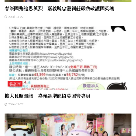
春祭國殤追思英烈 嘉義縣忠靈祠莊嚴致敬護國英魂
2026-03-27
雲嘉南
擴大長照量能 嘉義縣增額招募照管專員
2026-03-27