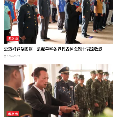
雲嘉南
忠烈祠春祭國殤 張麗善率各界代表悼念烈士表達敬意
2026-03-27
雲嘉南