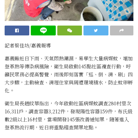
記者蔡佳坊/嘉義報導
嘉義縣近日下雨、天氣悶熱潮濕，易孳生大量病媒蚊，增加
登革熱等傳染病風險，衛生局啟動145點社區複查行動，呼
籲民眾務必提高警覺，雨後即刻落實「巡、倒、清、刷」四
大步驟，主動檢查、清理住家與周遭環境積水，防止蚊卵孵
化。
衛生局長趙紋華指出，今年啟動社區病媒蚊調查280村里次
16,311戶，調查容器3,212件，發現陽性容器159件，布氏級
數2級以上16村里，當場開發145張改善通知單，隨著進入
登革熱流行期，近日將重點稽查開單地點。