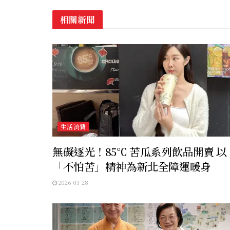
相關新聞
生活消費
無礙逐光！85℃ 苦瓜系列飲品開賣 以
「不怕苦」精神為新北全障運暖身
2026-03-28