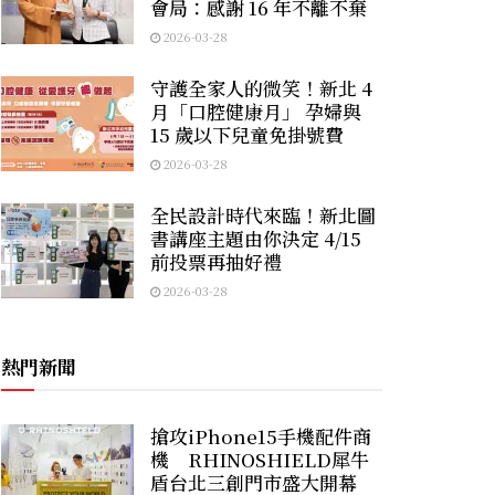
會局：感謝 16 年不離不棄
2026-03-28
守護全家人的微笑！新北 4
月「口腔健康月」 孕婦與
15 歲以下兒童免掛號費
2026-03-28
全民設計時代來臨！新北圖
書講座主題由你決定 4/15
前投票再抽好禮
2026-03-28
熱門新聞
搶攻iPhone15手機配件商
機 RHINOSHIELD犀牛
盾台北三創門市盛大開幕