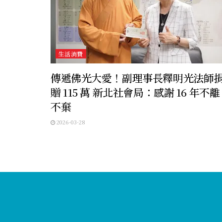
生活消費
傳遞佛光大愛！副理事長釋明光法師
贈 115 萬 新北社會局：感謝 16 年不離
不棄
2026-03-28