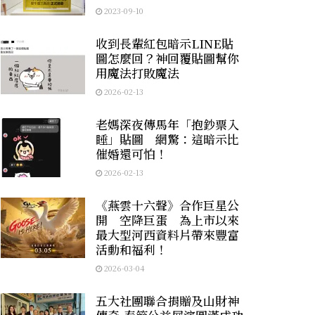
2023-09-10
收到長輩紅包暗示LINE貼
圖怎麼回？神回覆貼圖幫你
用魔法打敗魔法
2026-02-13
老媽深夜傳馬年「抱鈔票入
睡」貼圖 網驚：這暗示比
催婚還可怕！
2026-02-13
《燕雲十六聲》合作巨星公
開 空降巨蛋 為上市以來
最大型河西資料片帶來豐富
活動和福利！
2026-03-04
五大社團聯合捐贈及山財神