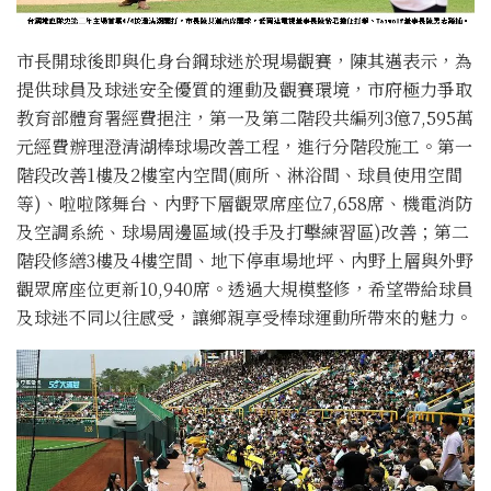
市長開球後即與化身台鋼球迷於現場觀賽，陳其邁表示，為
提供球員及球迷安全優質的運動及觀賽環境，市府極力爭取
教育部體育署經費挹注，第一及第二階段共編列3億7,595萬
元經費辦理澄清湖棒球場改善工程，進行分階段施工。第一
階段改善1樓及2樓室內空間(廁所、淋浴間、球員使用空間
等)、啦啦隊舞台、內野下層觀眾席座位7,658席、機電消防
及空調系統、球場周邊區域(投手及打擊練習區)改善；第二
階段修繕3樓及4樓空間、地下停車場地坪、內野上層與外野
觀眾席座位更新10,940席。透過大規模整修，希望帶給球員
及球迷不同以往感受，讓鄉親享受棒球運動所帶來的魅力。