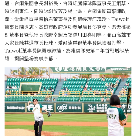
邁、台鋼集團會長謝裕民、台鋼雄鷹棒球隊董事長王炯棻、
領隊劉東洋、副領隊謝汶芳及楊士霈、台鋼集團董事陳政
聞、愛爾達電視陳怡君董事長及副總經理江瑋玲、Taiwolf
董事長陳勇志、高雄市政府運動發展局長侯尊堯、樂天桃猿
副董事長暨執行長牧野幸輝及領隊川田喜則等，並由高雄市
大家長陳其邁市長投球，愛爾達電視董事長陳怡君打擊、
Taiwolf董事長陳勇志蹲捕，為雄鷹隊史第二年首戰增添榮
耀，揭開整場賽事序幕。