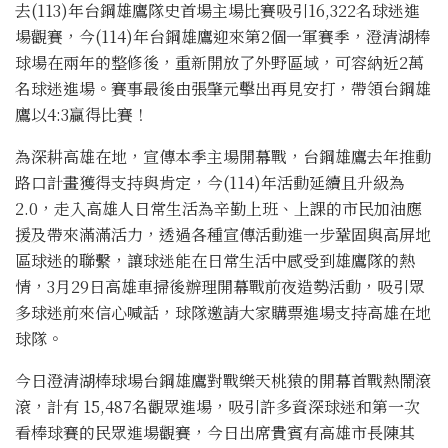
去(113)年台鋼雄鷹隊史首場主場比賽吸引16,322名球迷進
場觀賽，今(114)年台鋼雄鷹迎來第2個一軍賽季，澄清湖棒
球場在兩年的整修後，重新開放了外野區域，可容納近2萬
名球迷進場。賽事最後由張肇元擊出再見安打，帶領台鋼雄
鷹以4:3贏得比賽！
為深耕高雄在地，宣傳本季主場開幕戰，台鋼雄鷹去年推動
路口計畫獲得支持與肯定，今(114)年活動延續且升級為
2.0，走入高雄人日常生活為辛勤上班、上課的市民加油應
援及帶來滿滿活力，透過各種宣傳活動進一步鞏固與高屏地
區球迷的聯繫，讓球迷能在日常生活中感受到雄鷹隊的熱
情，3月29日高雄車掃後辦理開幕戰前夜造勢活動，吸引眾
多球迷前來信心喊話，球隊邀請大家購票進場支持高雄在地
球隊。
今日澄清湖棒球場台鋼雄鷹對戰樂天桃猿的開幕首戰熱鬧滾
滾，計有 15,487名觀眾進場，吸引許多資深球迷和第一次
看棒球賽的民眾進場觀賽，今日出席貴賓有高雄市長陳其