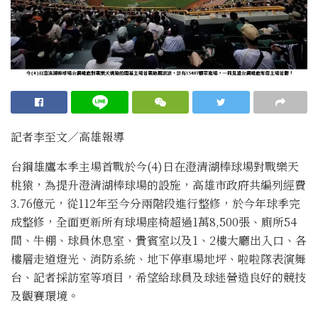
記者李至文／高雄報導
台鋼雄鷹本季主場首戰於今(4)日在澄清湖棒球場對戰樂天
桃猿，為提升澄清湖棒球場的設施，高雄市政府共編列經費
3.76億元，從112年至今分兩階段進行整修，於今年球季完
成整修，全面更新所有球場座椅超過1萬8,500張、廁所54
間、牛棚、球員休息室、貴賓室以及1、2樓大廳出入口、各
樓層走道燈光、消防系統、地下停車場地坪、啦啦隊表演舞
台、記者採訪室等項目，希望給球員及球迷營造良好的競技
及觀賽環境。