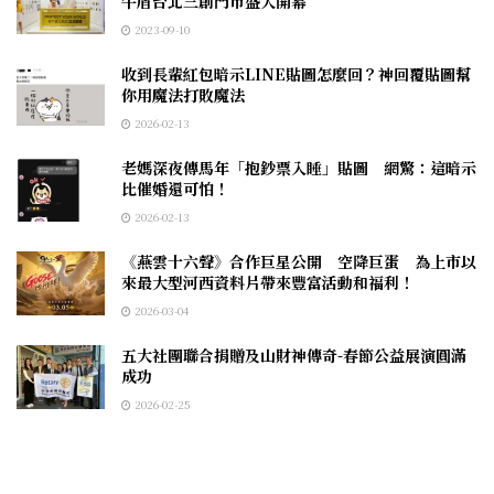
牛盾台北三創門市盛大開幕
2023-09-10
收到長輩紅包暗示LINE貼圖怎麼回？神回覆貼圖幫
你用魔法打敗魔法
2026-02-13
老媽深夜傳馬年「抱鈔票入睡」貼圖 網驚：這暗示
比催婚還可怕！
2026-02-13
《燕雲十六聲》合作巨星公開 空降巨蛋 為上市以
來最大型河西資料片帶來豐富活動和福利！
2026-03-04
五大社團聯合捐贈及山財神傳奇-春節公益展演圓滿
成功
2026-02-25