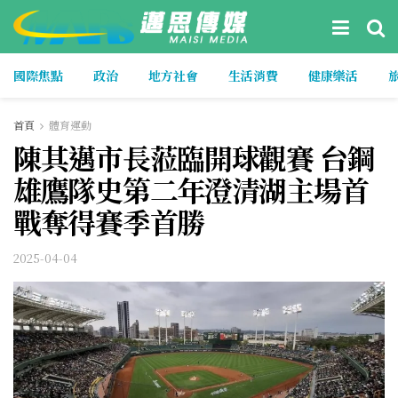
國際焦點
政治
地方社會
生活消費
健康樂活
首頁
體育運動
陳其邁市長蒞臨開球觀賽 台鋼
雄鷹隊史第二年澄清湖主場首
戰奪得賽季首勝
2025-04-04