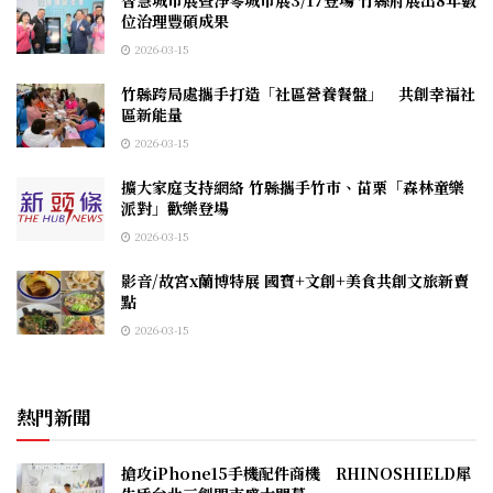
智慧城市展暨淨零城市展3/17登場 竹縣府展出8年數
位治理豐碩成果
2026-03-15
竹縣跨局處攜手打造「社區營養餐盤」 共創幸福社
區新能量
2026-03-15
擴大家庭支持網絡 竹縣攜手竹市、苗栗「森林童樂
派對」歡樂登場
2026-03-15
影音/故宮x蘭博特展 國寶+文創+美食共創文旅新賣
點
2026-03-15
熱門新聞
搶攻iPhone15手機配件商機 RHINOSHIELD犀