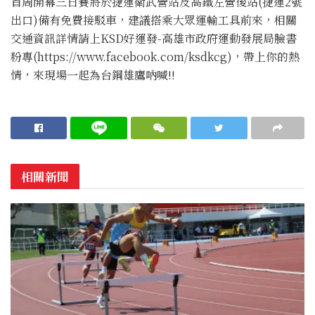
首周開幕三日賽將於捷運衛武營站及高鐵左營後站(捷運2號
出口)備有免費接駁車，建議搭乘大眾運輸工具前來，相關
交通資訊詳情請上KSD好運發-高雄市政府運動發展局臉書
粉專(https://www.facebook.com/ksdkcg)，帶上你的熱
情，來現場一起為台鋼雄鷹吶喊!!
相關新聞