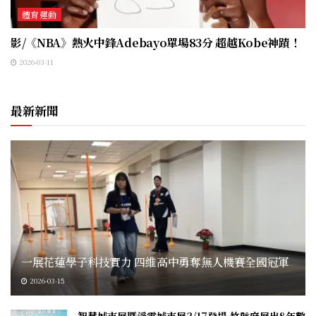
體育運動
影/《NBA》熱火中鋒Adebayo單場83分 超越Kobe神蹟！
2026-03-11
最新新聞
一展花蓮學子科技實力 四維高中勇奪無人機賽全國冠軍
2026-03-15