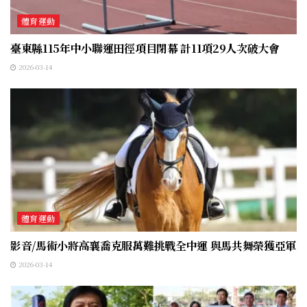
體育運動
臺東縣115年中小聯運田徑項目閉幕 計11項29人次破大會
2026-03-14
體育運動
影音/馬術小將高襄喬克服萬難挑戰全中運 與馬共舞榮獲亞軍
2026-03-14