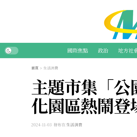
國際焦點
政治
地方社
首頁
生活消費
主題市集「公園
化園區熱鬧登
2024-11-03
發布在
生活消費