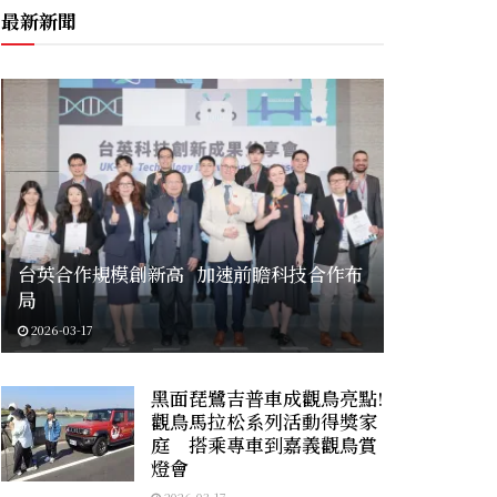
最新新聞
台英合作規模創新高 加速前瞻科技合作布
局
2026-03-17
黑面琵鷺吉普車成觀鳥亮點!
觀鳥馬拉松系列活動得獎家
庭 搭乘專車到嘉義觀鳥賞
燈會