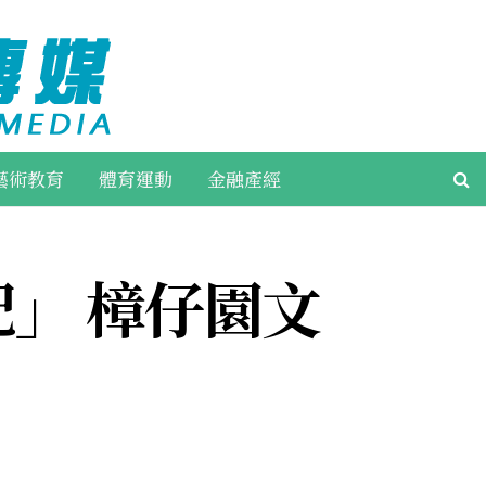
藝術教育
體育運動
金融產經
記」 樟仔園文