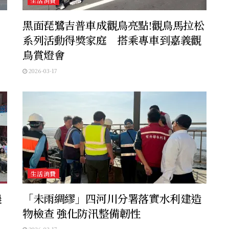
生活消費
黑面琵鷺吉普車成觀鳥亮點!觀鳥馬拉松
系列活動得獎家庭 搭乘專車到嘉義觀
鳥賞燈會
2026-03-17
生活消費
農
「未雨綢繆」四河川分署落實水利建造
物檢查 強化防汛整備韌性