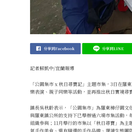
分享到Facebook
分享到LINE
記者蘇凱中/宜蘭報導
「公園集市 x 秋日尋寶記」主題市集，3日在
樂表演、親子同樂等活動，並再推出秋日實境尋
鎮長吳秋齡表示，「公園集市」為羅東樟仔園文
與羅東鎮公所的支持下已舉辦過六場市集活動，
組織參與；11月舉行的市集以「秋日尋寶」為主
氣手作美食、還有精選的手作品牌、環境生態團