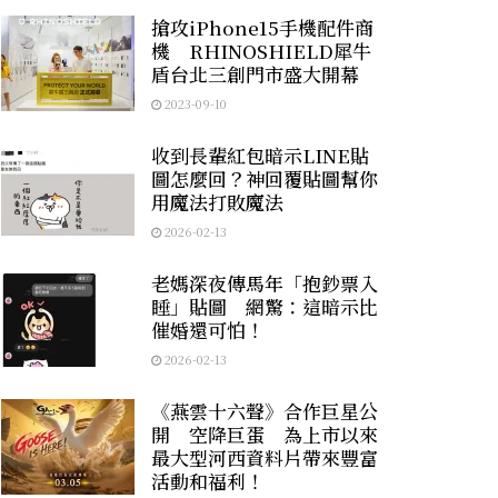
搶攻iPhone15手機配件商
機 RHINOSHIELD犀牛
盾台北三創門市盛大開幕
2023-09-10
收到長輩紅包暗示LINE貼
圖怎麼回？神回覆貼圖幫你
用魔法打敗魔法
2026-02-13
老媽深夜傳馬年「抱鈔票入
睡」貼圖 網驚：這暗示比
催婚還可怕！
2026-02-13
《燕雲十六聲》合作巨星公
開 空降巨蛋 為上市以來
最大型河西資料片帶來豐富
活動和福利！