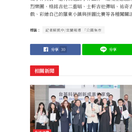
烈樂團、格銘吉他二重唱、士軒吉他彈唱、祐奇
戲、彩繪自己的羅東小鎮與拼圖比賽等各種闖關
標籤：
記者蘇凱中/宜蘭報導 「公園集市
分享
30
分享
相關新聞