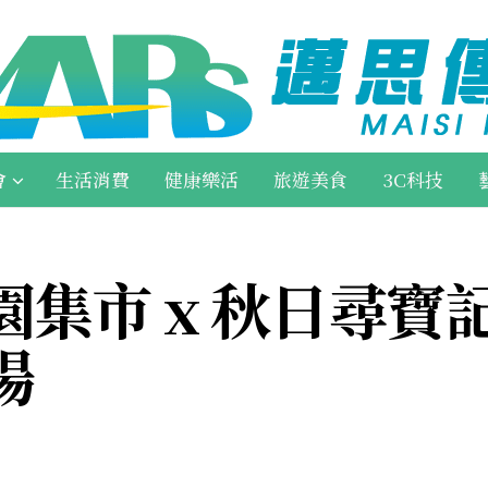
會
生活消費
健康樂活
旅遊美食
3C科技
集市 x 秋日尋寶
場