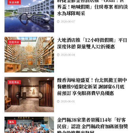
將捷金鬱金香酒店推「Goal！世
生活消費
界盃！吶喊假期」住房專案 相約淡
水為球隊喝采
2026-06-07
大地酒店推「12小時微假期」平日
旅遊美食
深度休憩 限量雙人32折優惠
2026-06-04
酸香海味迎盛夏！台北凱撒王朝中
旅遊美食
餐廳推9道限定新菜 謝師宴6月底
前預訂 享免服務費早鳥優惠
2026-06-01
金門縣38家業者榮獲114年「好客
離島
民宿」認證 金門縣政府加碼頒發獎
勵金助推觀光發展