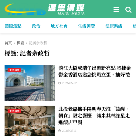
國際焦點
政治
地方社會
生活消費
健康樂活
首頁
標籤
記者余政哲
標籤:
記者余政哲
淡江大橋成端午出遊新亮點 將捷金
生活消費
鬱金香酒店邀您挑戰立蛋、抽好禮
2026-06-12
北投老爺攜手陽明春天推「蔬醒‧
生活消費
朝食」限定餐檯 讓米其林綠星走
進飯店早餐
2026-06-11