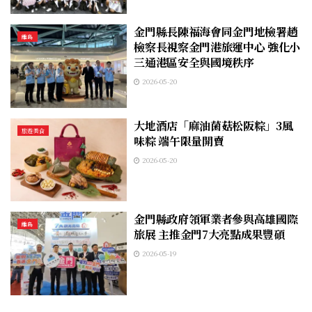
金門縣長陳福海會同金門地檢署趙
離島
檢察長視察金門港旅運中心 強化小
三通港區安全與國境秩序
2026-05-20
大地酒店「麻油菌菇松阪粽」3風
旅遊美食
味粽 端午限量開賣
2026-05-20
金門縣政府領軍業者參與高雄國際
離島
旅展 主推金門7大亮點成果豐碩
2026-05-19