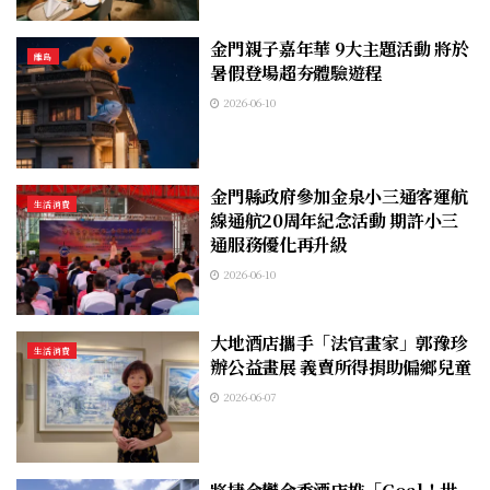
金門親子嘉年華 9大主題活動 將於
離島
暑假登場超夯體驗遊程
2026-06-10
金門縣政府參加金泉小三通客運航
生活消費
線通航20周年紀念活動 期許小三
通服務優化再升級
2026-06-10
大地酒店攜手「法官畫家」郭豫珍
生活消費
辦公益畫展 義賣所得捐助偏鄉兒童
2026-06-07