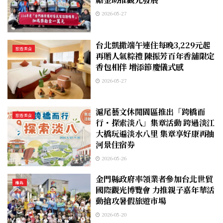
2026-05-27
台北凱撒端午連住每晚3,229元起
旅遊美食
再贈人氣粽禮 陳振芳百年香舖限定
香包相伴 增添節慶儀式感
2026-05-27
滬尾藝文休閒園區推出「跨橋而
旅遊美食
行・探索淡八」集章活動 跨過淡江
大橋玩遍淡水八里 集章享好康再抽
河景住宿券
2026-05-26
金門縣政府率領業者參加台北世貿
離島
國際觀光博覽會 力推親子嘉年華活
動搶攻暑假旅遊市場
2026-05-20