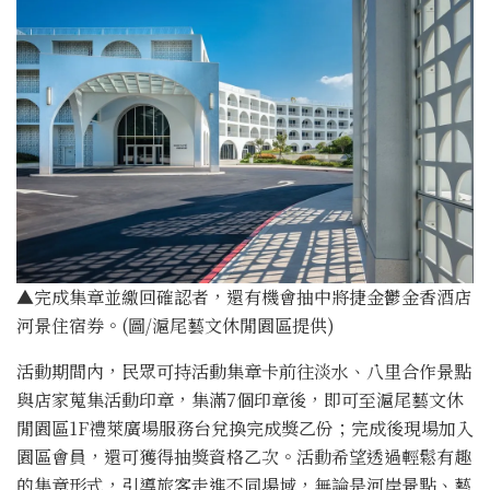
▲完成集章並繳回確認者，還有機會抽中將捷金鬱金香酒店
河景住宿券。(圖/滬尾藝文休閒園區提供)
活動期間內，民眾可持活動集章卡前往淡水、八里合作景點
與店家蒐集活動印章，集滿7個印章後，即可至滬尾藝文休
閒園區1F禮萊廣場服務台兌換完成獎乙份；完成後現場加入
園區會員，還可獲得抽獎資格乙次。活動希望透過輕鬆有趣
的集章形式，引導旅客走進不同場域，無論是河岸景點、藝