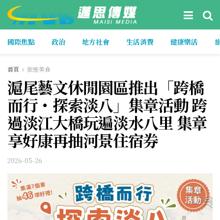
國際焦點
政治
地方社會
生活消費
健康樂活
首頁
旅遊美食
滬尾藝文休閒園區推出「跨橋
而行・探索淡八」集章活動 跨
過淡江大橋玩遍淡水八里 集章
享好康再抽河景住宿券
2026-05-26