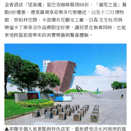
金香酒店「望高樓」星巴克咖啡服務88折、「滬尾之星」餐
點9折優惠，禮萊廣場享奇樂多代幣贈送，以及十三行博物
館、齊柏林空間、卡滋爆米花觀光工廠、日森 生生吐司與
樂福卡丁車等合作品牌限定好康，讓民眾在集章同時，也能
享受跨區旅遊帶來的消費樂趣與驚喜體驗。
▲串聯多個人氣景點與特色店家，重新感受淡水河兩岸的風