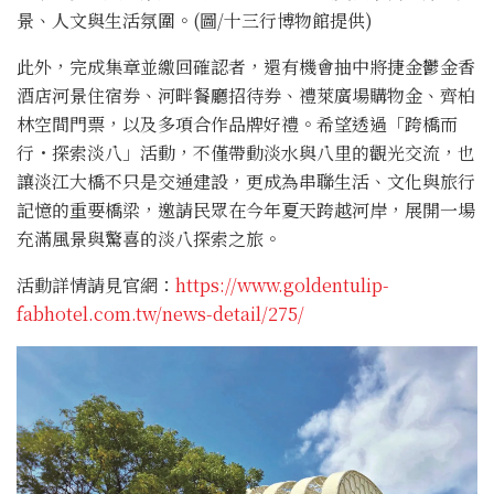
景、人文與生活氛圍。(圖/十三行博物館提供)
此外，完成集章並繳回確認者，還有機會抽中將捷金鬱金香
酒店河景住宿券、河畔餐廳招待券、禮萊廣場購物金、齊柏
林空間門票，以及多項合作品牌好禮。希望透過「跨橋而
行・探索淡八」活動，不僅帶動淡水與八里的觀光交流，也
讓淡江大橋不只是交通建設，更成為串聯生活、文化與旅行
記憶的重要橋梁，邀請民眾在今年夏天跨越河岸，展開一場
充滿風景與驚喜的淡八探索之旅。
活動詳情請見官網：
https://www.goldentulip-
fabhotel.com.tw/news-detail/275/