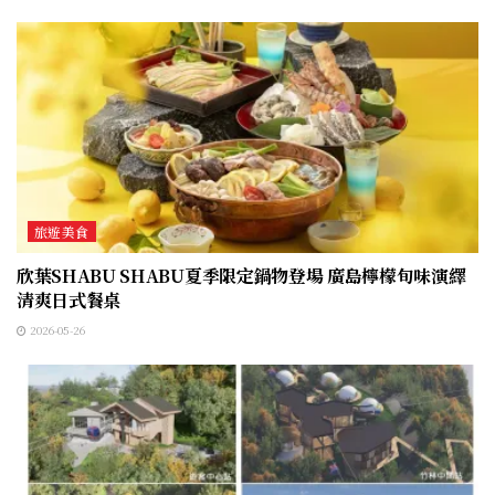
旅遊美食
欣葉SHABU SHABU夏季限定鍋物登場 廣島檸檬旬味演繹
清爽日式餐桌
2026-05-26