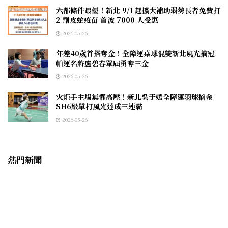
六都條件最優！新北 9/1 起擴大補助弱勢長者免費打
2 劑皮蛇疫苗 首波 7000 人受惠
2026-05-26
年差40歲首搭奪金！全障運桌球混雙新北風光摘冠
帕運名將盧碧春單屆勇奪三金
2026-05-26
火炬手主場無懼高壓！新北吳于嫣全障運羽球摘金
SH6級單打風光達成三連霸
2026-05-26
熱門新聞
彰化縣農產品促銷嘉年華 11/10歡迎鄉親集人氣拚
買氣、嚐優鮮做愛心得大獎
2024-11-06