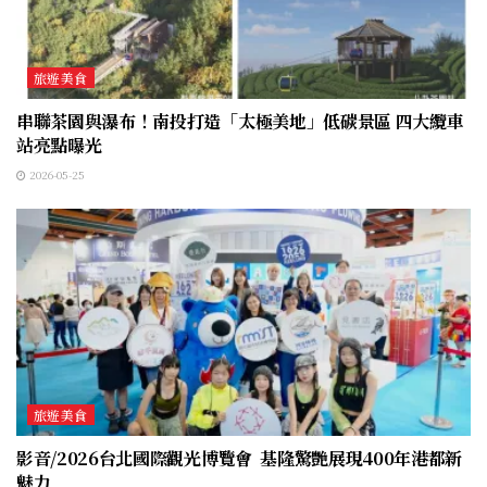
旅遊美食
串聯茶園與瀑布！南投打造「太極美地」低碳景區 四大纜車
站亮點曝光
2026-05-25
旅遊美食
影音/2026台北國際觀光博覽會 基隆驚艷展現400年港都新
魅力