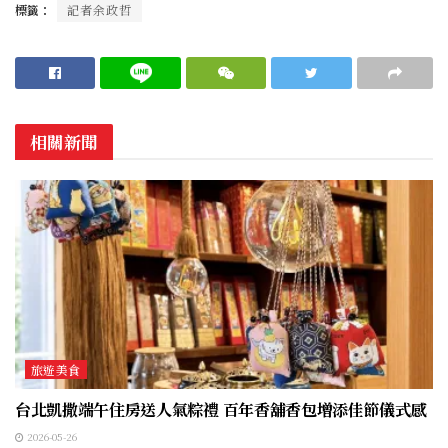
標籤：
記者余政哲
相關新聞
旅遊美食
台北凱撒端午住房送人氣粽禮 百年香舖香包增添佳節儀式感
2026-05-26