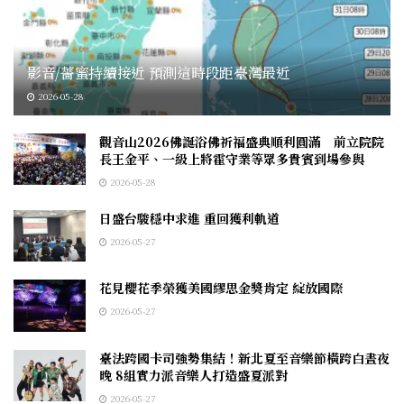
影音/薔蜜持續接近 預測這時段距臺灣最近
2026-05-28
觀音山2026佛誕浴佛祈福盛典順利圓滿 前立院院
長王金平、一級上將霍守業等眾多貴賓到場參與
2026-05-28
日盛台駿穩中求進 重回獲利軌道
2026-05-27
花見櫻花季榮獲美國繆思金獎肯定 綻放國際
2026-05-27
臺法跨國卡司強勢集結！新北夏至音樂節橫跨白晝夜
晚 8組實力派音樂人打造盛夏派對
2026-05-27