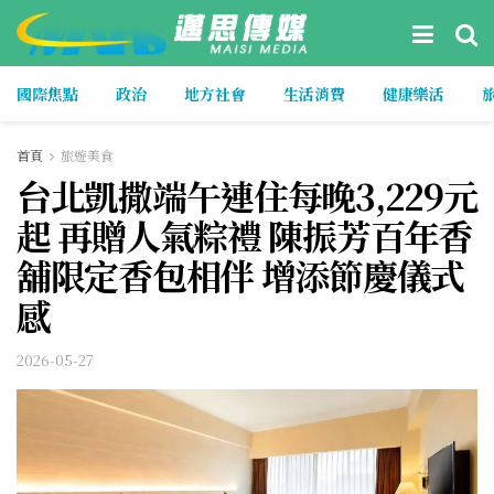
國際焦點
政治
地方社會
生活消費
健康樂活
首頁
旅遊美食
台北凱撒端午連住每晚3,229元
起 再贈人氣粽禮 陳振芳百年香
舖限定香包相伴 增添節慶儀式
感
2026-05-27