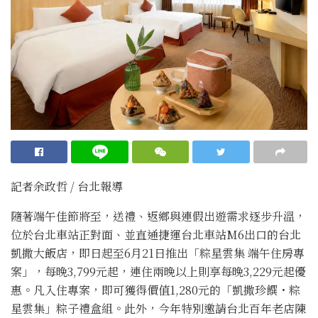
記者余政哲 / 台北報導
隨著端午佳節將至，送禮、返鄉與連假出遊需求逐步升溫，
位於台北車站正對面、並直通捷運台北車站M6出口的台北
凱撒大飯店，即日起至6月21日推出「粽星雲集 端午住房專
案」，每晚3,799元起，連住兩晚以上則享每晚3,229元起優
惠。凡入住專案，即可獲得價值1,280元的「凱撒珍饌・粽
星雲集」粽子禮盒組。此外，今年特別邀請台北百年老店陳