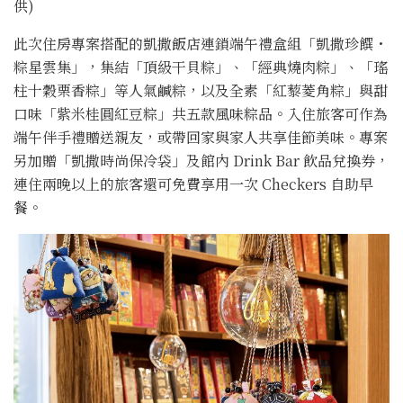
供)
此次住房專案搭配的凱撒飯店連鎖端午禮盒組「凱撒珍饌・
粽星雲集」，集結「頂級干貝粽」、「經典燒肉粽」、「瑤
柱十穀栗香粽」等人氣鹹粽，以及全素「紅藜菱角粽」與甜
口味「紫米桂圓紅豆粽」共五款風味粽品。入住旅客可作為
端午伴手禮贈送親友，或帶回家與家人共享佳節美味。專案
另加贈「凱撒時尚保冷袋」及館內 Drink Bar 飲品兌換券，
連住兩晚以上的旅客還可免費享用一次 Checkers 自助早
餐。