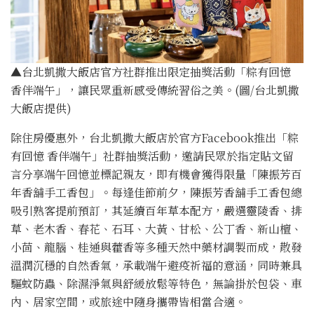
▲台北凱撒大飯店官方社群推出限定抽獎活動「粽有回憶
香伴端午」，讓民眾重新感受傳統習俗之美。(圖/台北凱撒
大飯店提供)
除住房優惠外，台北凱撒大飯店於官方Facebook推出「粽
有回憶 香伴端午」社群抽獎活動，邀請民眾於指定貼文留
言分享端午回憶並標記親友，即有機會獲得限量「陳振芳百
年香舖手工香包」。每逢佳節前夕，陳振芳香舖手工香包總
吸引熟客提前預訂，其延續百年草本配方，嚴選靈陵香、排
草、老木香、春花、石耳、大黃、甘松、公丁香、新山檀、
小茴、龍腦、桂通與藿香等多種天然中藥材調製而成，散發
溫潤沉穩的自然香氣，承載端午避疫祈福的意涵，同時兼具
驅蚊防蟲、除濕淨氣與舒緩放鬆等特色，無論掛於包袋、車
內、居家空間，或旅途中隨身攜帶皆相當合適。