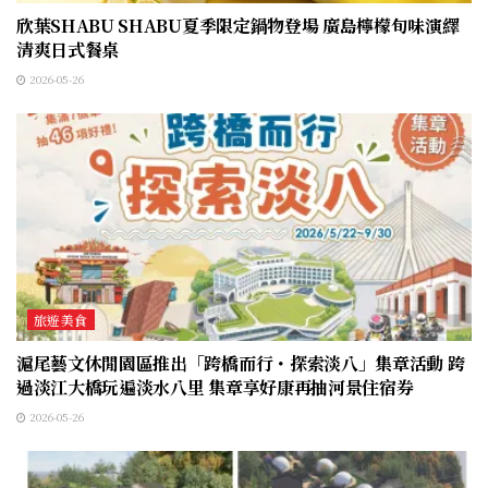
欣葉SHABU SHABU夏季限定鍋物登場 廣島檸檬旬味演繹
清爽日式餐桌
2026-05-26
旅遊美食
滬尾藝文休閒園區推出「跨橋而行・探索淡八」集章活動 跨
過淡江大橋玩遍淡水八里 集章享好康再抽河景住宿券
2026-05-26