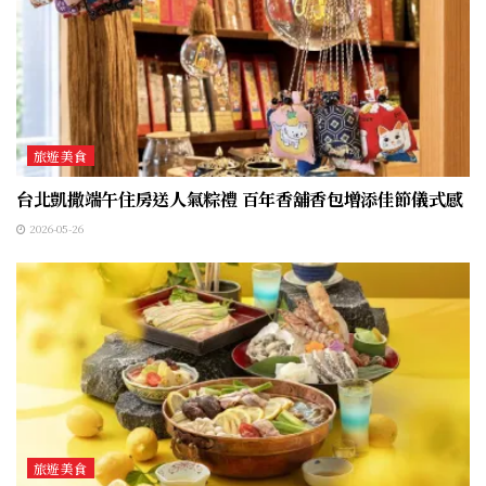
旅遊美食
台北凱撒端午住房送人氣粽禮 百年香舖香包增添佳節儀式感
2026-05-26
旅遊美食