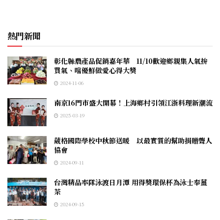
熱門新聞
彰化縣農產品促銷嘉年華 11/10歡迎鄉親集人氣拚
買氣、嚐優鮮做愛心得大獎
2024-11-06
南京16門市盛大開幕！上海鄉村引領江浙料理新潮流
2025-03-19
葳格國際學校中秋節送暖 以最實質的幫助捐贈聾人
協會
2024-09-11
台灣精品率隊泳渡日月潭 用得獎環保杯為泳士奉薑
茶
2024-09-15