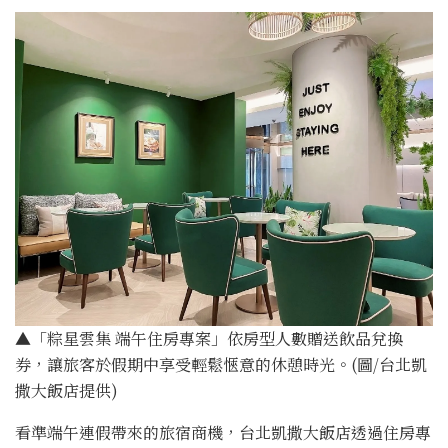
▲「粽星雲集 端午住房專案」依房型人數贈送飲品兌換
券，讓旅客於假期中享受輕鬆愜意的休憩時光。(圖/台北凱
撒大飯店提供)
看準端午連假帶來的旅宿商機，台北凱撒大飯店透過住房專