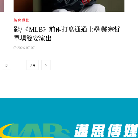
體育運動
影/《MLB》前兩打席通通上壘 鄭宗哲
單場雙安演出
2026-07-07
3
…
74