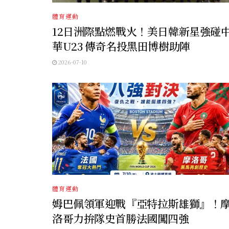
體育運動
12日洲際點燃戰火！美日韓新星強碰
華U23 傳奇名投黑田博樹助陣
2026-07-10
體育運動
姆巴佩領軍迎戰『亞特拉斯雄獅』！
洛哥力拚隊史首勝法國闖四強