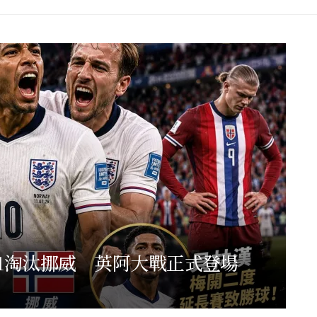
1淘汰挪威 英阿大戰正式登場