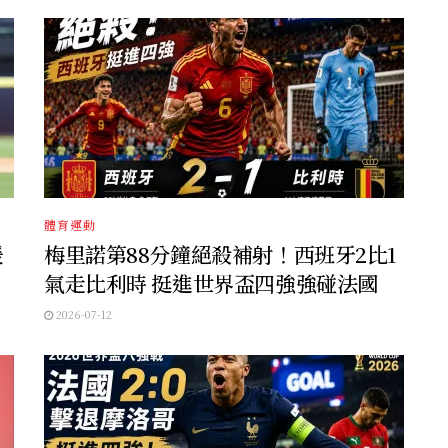
體育運動
暖
梅里諾第88分鐘絕殺補射！西班牙2比1
氣走比利時 挺進世界盃四強強碰法國
2026-07-12