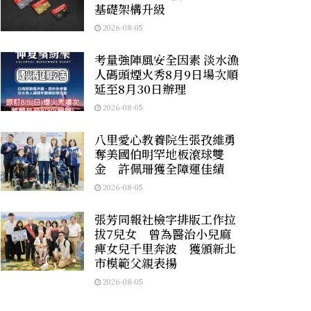
基礎架構升級
2026-08-05
考量強陣風安全因素 淡水漁
人碼頭煙火秀8月9日場次順
延至8月30日辦理
2026-08-05
八里愛心教養院生張孜維勇
奪美國伯明罕地板滾球雙
金 許佩珊獲全障運佳績
2026-08-05
張芳同報社檢字排版工作拉
拔7兒女 曾為醫治小兒麻
痺女兒千里奔波 獲頒新北
市模範父親表揚
2026-08-05