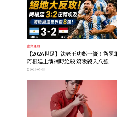
體育運動
【2026世足】法老王功虧一簣！衛冕
阿根廷上演補時絕殺 驚險殺入八強
2026-07-08