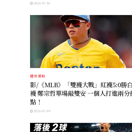
2026-07-10
體育運動
影/《MLB》「雙襪大戰」紅襪5:0勝
襪 鄭宗哲單場敲雙安 一個人打進兩分
點！
2026-07-09