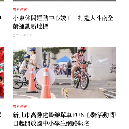
體育運動
中
小東休閒運動中心竣工 打造大斗南全
齡運動新地標
2026-07-10
體育運動
摩
新北市高灘處舉辦單車FUN心騎活動 即
日起開放國中小學生網路報名