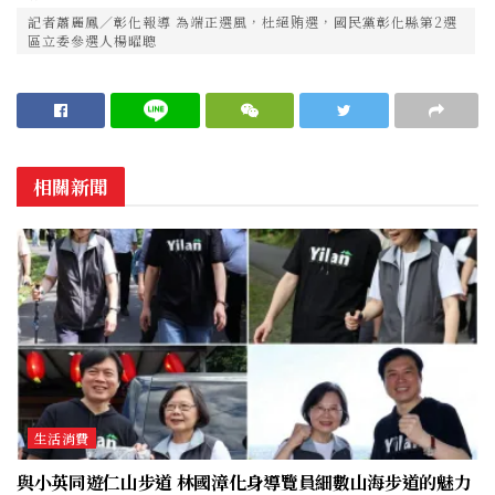
記者蕭麗鳳／彰化報導 為端正選風，杜絕贿選，國民黨彰化縣第2選
區立委參選人楊曜聰
相關新聞
生活消費
與小英同遊仁山步道 林國漳化身導覽員細數山海步道的魅力