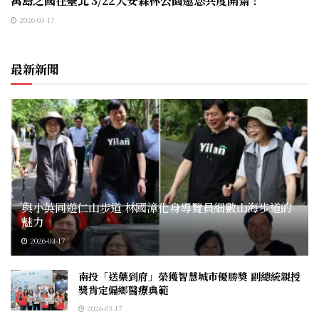
萬島之國在臺北 3/22大安森林公園邀您共度開齋！
2026-03-17
最新新聞
與小英同遊仁山步道 林國漳化身導覽員細數山海步道的
魅力
2026-03-17
南投「送藥到府」榮獲智慧城市優勝獎 副總統親授
獎肯定偏鄉醫療典範
2026-03-17