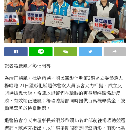
記者蕭麗鳳／彰化報導
為端正選風，杜絕贿選，國民黨彰化縣第2選區立委參選人
楊曜聰 21日獲彰化縣退休警察人員協會大力相挺，成立反
賄選抓鬼大隊，希望以退警們在職時的專長與經驗協助反
賄，有效端正選風；楊曜聰總部同時提供百萬檢舉獎金，鼓
勵民眾勇於檢舉賄選。
退警協會今天由理事長臧淑芬帶領15名幹部前往楊曜聰競選
總部。臧淑芬指出，以往選舉期間都是賄聲賄影，而彰化縣