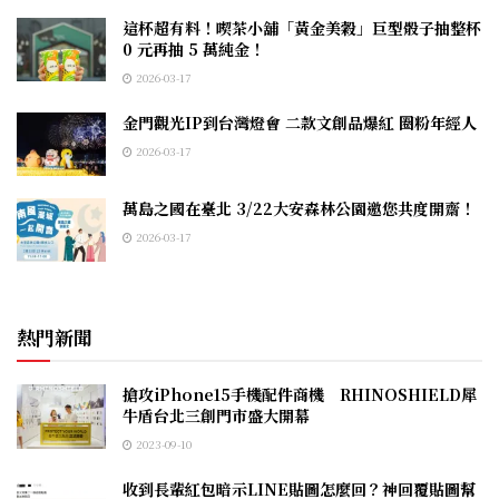
這杯超有料！喫茶小舖「黃金美穀」巨型骰子抽整杯
0 元再抽 5 萬純金！
2026-03-17
金門觀光IP到台灣燈會 二款文創品爆紅 圈粉年經人
2026-03-17
萬島之國在臺北 3/22大安森林公園邀您共度開齋！
2026-03-17
熱門新聞
搶攻iPhone15手機配件商機 RHINOSHIELD犀
牛盾台北三創門市盛大開幕
2023-09-10
收到長輩紅包暗示LINE貼圖怎麼回？神回覆貼圖幫