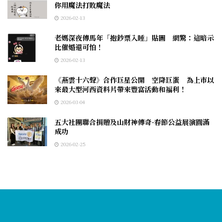
你用魔法打敗魔法
2026-02-13
老媽深夜傳馬年「抱鈔票入睡」貼圖 網驚：這暗示
比催婚還可怕！
2026-02-13
《燕雲十六聲》合作巨星公開 空降巨蛋 為上市以
來最大型河西資料片帶來豐富活動和福利！
2026-03-04
五大社團聯合捐贈及山財神傳奇-春節公益展演圓滿
成功
2026-02-25