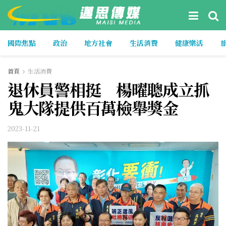
國際焦點
政治
地方社會
生活消費
健康樂活
首頁
生活消費
退休員警相挺 楊曜聰成立抓
鬼大隊提供百萬檢舉獎金
2023-11-21