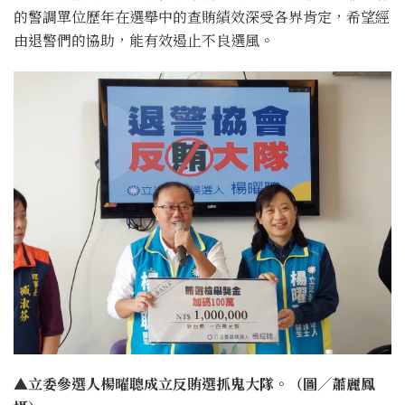
的警調單位歷年在選舉中的查賄績效深受各界肯定，希望經
由退警們的協助，能有效遏止不良選風。
▲立委參選人楊曜聰成立反賄選抓鬼大隊。（圖／蕭麗鳳