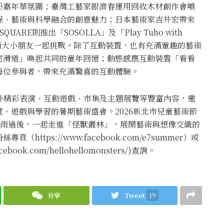
紛嘉年華氛圍；臺灣工藝家銀濟春運用回收木材創作會噴
保、藝術與科學融合的創意魅力；日本藝術家吉井宏帶來
RE則推出「SOSOLLA」及「Play Tuho with
色邀請大小朋友一起挑戰。除了互動裝置，也有充滿童趣的藝術
密滑道」喚起共同的童年回憶；動態感應互動裝置「看看
每位參與者，帶來充滿驚喜的互動體驗。
外精彩表演、互動遊戲、市集及主題展覽等豐富內容，邀
、遊戲與學習的暑期藝術盛會。2026新北市兒童藝術節
在風雨過後，一起走進「怪獸叢林」，展開藝術與想像交織的
tps://www.facebook.com/e7summer）或
ok.com/hellohellomonsters/)查詢。
分享
Tweet
19