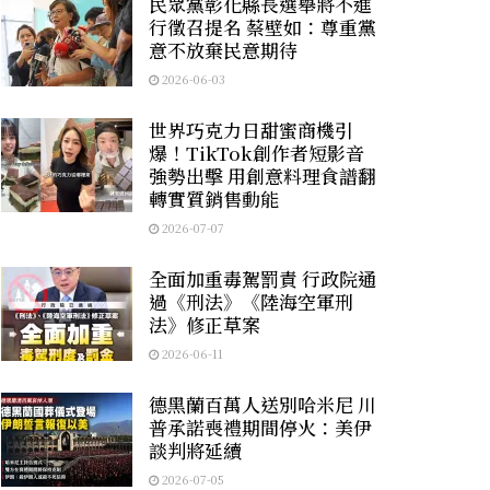
民眾黨彰化縣長選舉將不進
行徵召提名 蔡壁如：尊重黨
意不放棄民意期待
2026-06-03
世界巧克力日甜蜜商機引
爆！TikTok創作者短影音
強勢出擊 用創意料理食譜翻
轉實質銷售動能
2026-07-07
全面加重毒駕罰責 行政院通
過《刑法》《陸海空軍刑
法》修正草案
2026-06-11
德黑蘭百萬人送別哈米尼 川
普承諾喪禮期間停火：美伊
談判將延續
2026-07-05