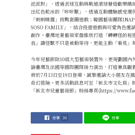
池派對」，透過丟球互動與軌道滾球營造歡樂繽
出紅色乾冰的「咔咔獸」，透過互動體驗感受環
「刺刺噗醬」挑戰套圈遊戲；韓國藝術團隊INAPSQUA
SOSO FAMILY」，結合投壺遊戲與可愛角
創作。臺灣地景藝術家詹維欣打造「轉轉怪的秘
我」讓怪獸不只是被動等待，更能主動「看見」
今年兒藝節除10組大型藝術裝置外，更規劃國內
請臺灣及法國等國際團隊接力演出，打造兼具觀賞
將於7月13日至19日登場，誠摯邀請大小朋友
奇幻冒險。更多活動訊息可至「新北市文化局」粉絲專頁（ht
「新北市兒童藝術節」粉絲專頁(https://www.facebo
分享
30
分享