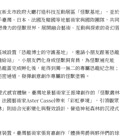
在新北市政府大廳打造科技互動展區「怪獸基地」，並於
手臺灣、日本、法國及韓國等地藝術家與國際團隊，共同
想像力的怪獸世界，展開融合藝術、互動與探索的奇幻冒
區域設置「恐龍博士的守護基地」，邀請小朋友跟著恐龍
補給站」，小朋友們化身成怪獸飼育員，為怪獸補充能
恐龍蛋完成孵化後，能得到獨一無二的專屬恐龍紀念照；
秘密通道，發揮創意創作專屬的怪獸塗鴉。
浸式感官體驗，臺灣地景藝術家王振瑋創作的「怪獸叢林
藝術家Aster Cassel帶來「彩虹夢境」，引領觀眾
林」則結合光影變化與聲效設計，營造神秘森林的沉浸式
意裝置。臺灣藝術家張育嘉創作「體操男爵與夥伴們的球