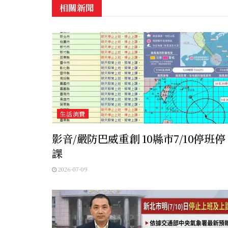
相關新聞
生活消費
影音/嚴防巴威重創 10縣市7/10停班停
課
2026-07-09