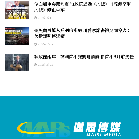
全面加重毒駕罰責 行政院通過《刑法》《陸海空軍
刑法》修正草案
2026-06-11
德黑蘭百萬人送別哈米尼 川普承諾喪禮期間停火：
美伊談判將延續
2026-07-05
執政僅兩年！英國首相施凱爾請辭 新首相9月前接任
2026-06-22