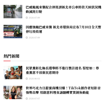
巴威颱風來襲配合停班課新北市公車將依天候狀況機
動減班行駛
2026-07-09
因應強颱巴威來襲 新北市環保局宣布7月10日全天暫
停垃圾收運
2026-07-09
熱門新聞
民眾黨彰化縣長選舉將不進行徵召提名 蔡壁如：尊
重黨意不放棄民意期待
2026-06-03
世界巧克力日甜蜜商機引爆！TikTok創作者短影音
強勢出擊 用創意料理食譜翻轉實質銷售動能
2026-07-07