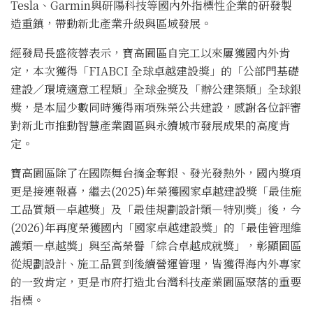
Tesla、Garmin與研陽科技等國內外指標性企業的研發製
造重鎮，帶動新北產業升級與區域發展。
經發局長盛筱蓉表示，寶高園區自完工以來屢獲國內外肯
定，本次獲得「FIABCI 全球卓越建設獎」的「公部門基礎
建設／環境適意工程類」全球金獎及「辦公建築類」全球銀
獎，是本屆少數同時獲得兩項殊榮公共建設，感謝各位評審
對新北市推動智慧產業園區與永續城市發展成果的高度肯
定。
寶高園區除了在國際舞台摘金奪銀、發光發熱外，國內獎項
更是接連報喜，繼去(2025)年榮獲國家卓越建設獎「最佳施
工品質類—卓越獎」及「最佳規劃設計類—特別獎」後，今
(2026)年再度榮獲國內「國家卓越建設獎」的「最佳管理維
護類—卓越獎」與至高榮譽「綜合卓越成就獎」，彰顯園區
從規劃設計、施工品質到後續營運管理，皆獲得海內外專家
的一致肯定，更是市府打造北台灣科技產業園區聚落的重要
指標。