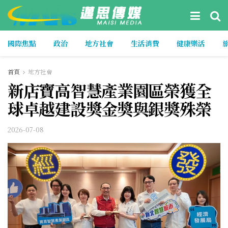
國際焦點
政治
地方社會
生活消費
健康樂活
首頁
地方社會
新店寶高智慧產業園區榮獲全
球卓越建設獎金獎與銀獎殊榮
2026-07-08