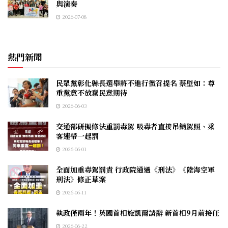
與演奏
2026-07-08
熱門新聞
民眾黨彰化縣長選舉將不進行徵召提名 蔡壁如：尊
重黨意不放棄民意期待
2026-06-03
交通部研擬修法重罰毒駕 吸毒者直接吊銷駕照、乘
客連帶一起罰
2026-06-01
全面加重毒駕罰責 行政院通過《刑法》《陸海空軍
刑法》修正草案
2026-06-11
執政僅兩年！英國首相施凱爾請辭 新首相9月前接任
2026-06-22