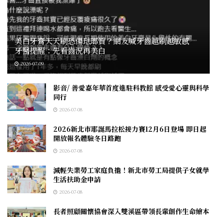
美白牙膏天天刷恐傷琺瑯質？網友喊牙齒越刷越敏感
牙醫提醒：先看齒況再美白
2026-07-09
影音/ 善愛嘉年華首度進駐科教館 感受愛心靈與科學
同行
2026-07-08
2026新北市耶誕馬拉松接力賽12月6日登場 即日起
開放報名體驗冬日路跑
2026-07-08
減輕失業勞工家庭負擔！新北市勞工局提供子女就學
生活扶助金申請
2026-07-08
長者照顧關懷協會深入雙溪區帶領長輩創作生命繪本