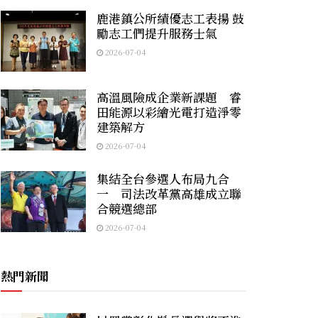
鹿港鎮公所績優志工表揚 鼓
勵志工們提升服務士氣
2026-07-04
高溫風險成企業新課題 睿
田能源以彩繪光電打造淨零
建築解方
2026-07-04
集結全台參選人布局九合
一 司法改革黨高雄成立聯
合競選總部
2026-07-04
熱門新聞