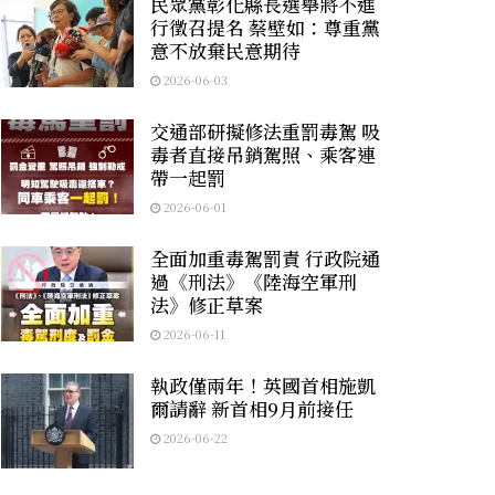
民眾黨彰化縣長選舉將不進
行徵召提名 蔡壁如：尊重黨
意不放棄民意期待
2026-06-03
交通部研擬修法重罰毒駕 吸
毒者直接吊銷駕照、乘客連
帶一起罰
2026-06-01
全面加重毒駕罰責 行政院通
過《刑法》《陸海空軍刑
法》修正草案
2026-06-11
執政僅兩年！英國首相施凱
爾請辭 新首相9月前接任
2026-06-22