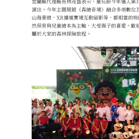
宜蘭縣代理縣長林茂盛表示，童玩節今年邁入第3
演出。今年主題展館《森繪奇境》融合多項數位
山海景緻，XR擴增實境互動留影等，都相當的吸
然保育與兒童繪本為主軸，大受親子的喜愛。歡迎
屬於大家的森林探險旅程。