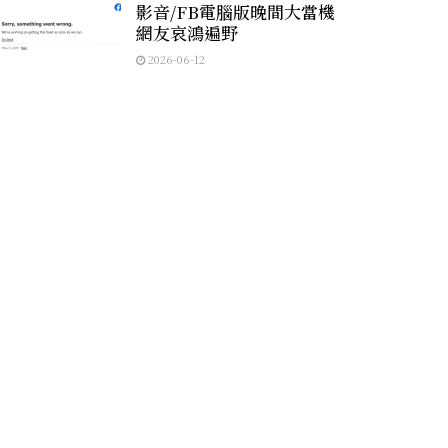
影音/FB電腦版晚間大當機
網友哀鴻遍野
2026-06-12