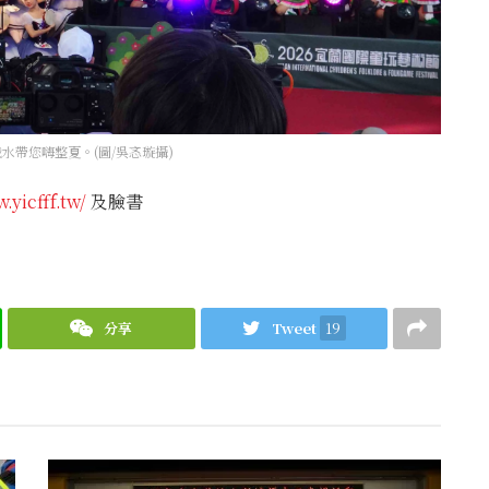
水帶您嗨整夏。(圖/吳忞璇攝)
.yicfff.tw/
及臉書
分享
Tweet
19