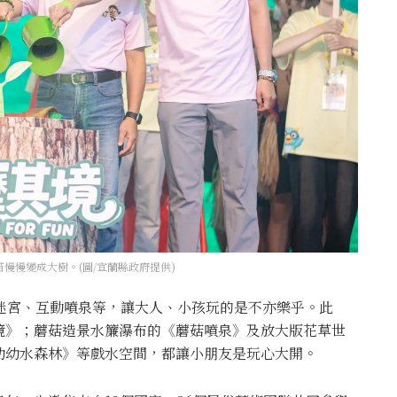
慢慢變成大樹。(圖/宜蘭縣政府提供)
水迷宮、互動噴泉等，讓大人、小孩玩的是不亦樂乎。此
境》；蘑菇造景水簾瀑布的《蘑菇噴泉》及放大版花草世
幼幼水森林》等戲水空間，都讓小朋友是玩心大開。