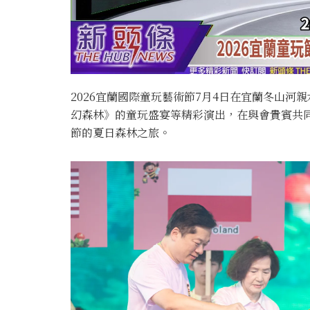
2026宜蘭國際童玩藝術節7月4日在宜蘭冬山河
幻森林》的童玩盛宴等精彩演出，在與會貴賓共
節的夏日森林之旅。