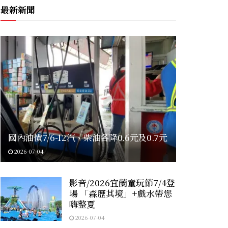
最新新聞
國內油價7/6-12汽、柴油各降0.6元及0.7元
2026-07-04
影音/2026宜蘭童玩節7/4登
場 「森歷其境」+戲水帶您
嗨整夏
2026-07-04