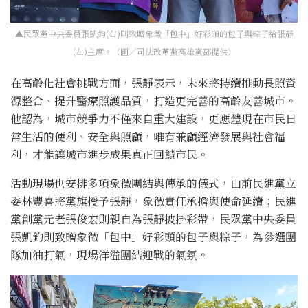
▲民眾黨中央委員張凱鈞(右)則致贈象徵「包中」好彩頭的包子與粽子給張靜
(左)主席。（圖／司法改革黨高雄黨部提供）
在高齡化社會挑戰方面，張靜表示，未來將持續推動長照資
源整合、提升醫療照護品質，打造更完善的高齡友善城市。
他認為，城市競爭力不僅來自重大建設，更應體現在市民日
常生活的便利、安全與照顧，唯有兼顧經濟發展與社會福
利，才能讓城市進步成果真正回饋市民。
活動現場也安排多項象徵團結與傳承的儀式，由前民進黨立
委林豐喜將黨旗授予張靜，象徵責任承擔與使命延續；民進
黨創黨元老張俊宏則親自為張靜披掛彩帶，民眾黨中央委員
張凱鈞則致贈象徵「包中」好彩頭的包子與粽子，為參選團
隊加油打氣，現場洋溢團結迎戰的氣氛。