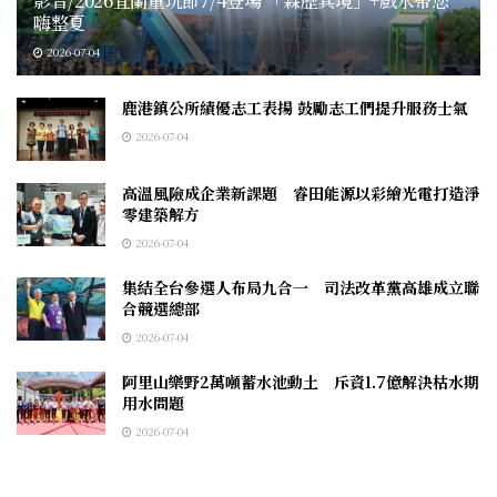
影音/2026宜蘭童玩節7/4登場 「森歷其境」+戲水帶您
嗨整夏
2026-07-04
鹿港鎮公所績優志工表揚 鼓勵志工們提升服務士氣
2026-07-04
高溫風險成企業新課題 睿田能源以彩繪光電打造淨
零建築解方
2026-07-04
集結全台參選人布局九合一 司法改革黨高雄成立聯
合競選總部
2026-07-04
阿里山樂野2萬噸蓄水池動土 斥資1.7億解決枯水期
用水問題
2026-07-04