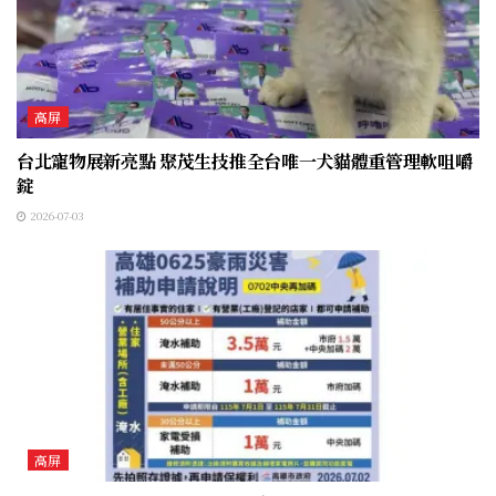
高屏
台北寵物展新亮點 聚茂生技推全台唯一犬貓體重管理軟咀嚼
錠
2026-07-03
高屏