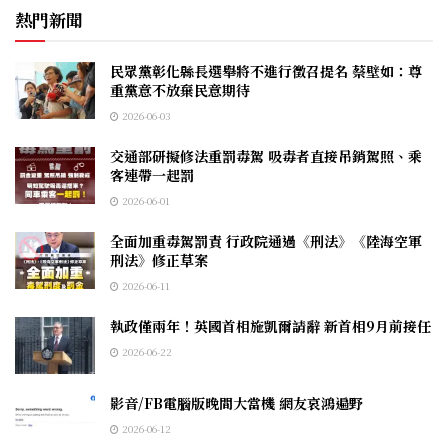
熱門新聞
民眾黨彰化縣長選舉將不進行徵召提名 蔡壁如：尊
重黨意不放棄民意期待
2026-06-03
交通部研擬修法重罰毒駕 吸毒者直接吊銷駕照、乘
客連帶一起罰
2026-06-01
全面加重毒駕罰責 行政院通過《刑法》《陸海空軍
刑法》修正草案
2026-06-11
執政僅兩年！英國首相施凱爾請辭 新首相9月前接任
2026-06-22
影音/FB電腦版晚間大當機 網友哀鴻遍野
2026-06-12