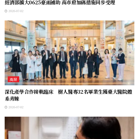
經濟部擴大0625豪雨補助 高市府加碼措施同步受理
2026-07-02
高屏
深化產學合作接軌臨床 樹人醫專32名畢業生獲臺大醫院體
系青睞
2026-07-02