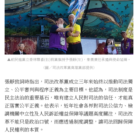
▲前民進黨立委林豐喜(右)將黨旗授予張靜(左)，象徵責任承擔與使命延續。
（圖／司法改革黨高雄黨部提供）
張靜致詞時指出，司法改革黨成立三年來始終以推動司法獨
立、公平審判與程序正義為主要目標。他認為，司法制度是
民主法治的重要基石，唯有建立人民對司法的信任，才能真
正落實公平正義。他表示，近年社會各界對司法公信力、檢
調機關中立性及人民訴訟權益保障等議題高度關注，司法改
革不能只是政治口號，而應透過制度調整，讓司法回歸保障
人民權利的本質。