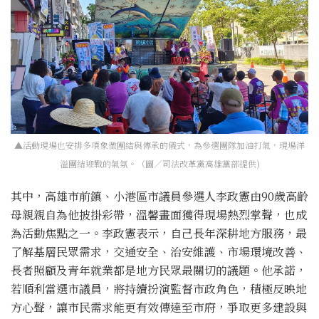
▲活動現場也安排多項象徵團結與傳承的儀式，為參選團隊加油打氣，現場洋
溢團結迎戰的氣氛。（圖／司法改革黨高雄黨部提供)
其中，高雄市前鎮、小港區市議員參選人李政憲由90歲高齡
母親親自為他披掛彩帶，溫馨畫面獲得現場熱烈掌聲，也成
為活動焦點之一。李政憲表示，自己長年深耕地方服務，最
了解基層民眾需求，交通安全、治安維護、市場環境改善、
長者照顧及青年就業都是地方民眾最關切的議題。他承諾，
若順利當選市議員，將持續扮演監督市政角色，積極反映地
方心聲，讓市民需求能更有效傳達至市府，爭取更多建設與