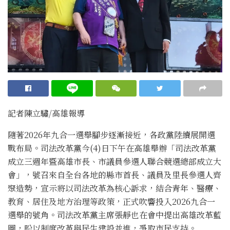
記者陳立驌/高雄報導
隨著2026年九合一選舉腳步逐漸接近，各政黨陸續展開選
戰布局。司法改革黨今(4)日下午在高雄舉辦「司法改革黨
成立三週年暨高雄市長、市議員參選人聯合競選總部成立大
會」，號召來自全台各地的縣市首長、議員及里長參選人齊
聚造勢，宣示將以司法改革為核心訴求，結合青年、醫療、
教育、居住及地方治理等政策，正式吹響投入2026九合一
選舉的號角。司法改革黨主席張靜也在會中提出高雄改革藍
圖，盼以制度改革與民生建設並進，爭取市民支持。