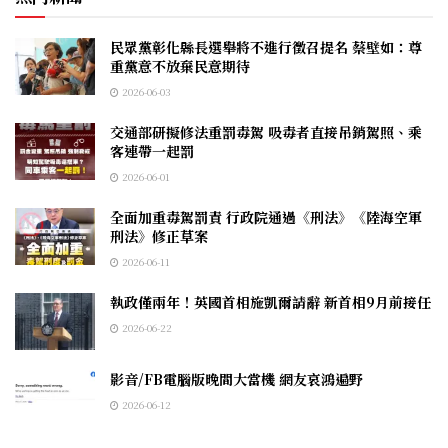
民眾黨彰化縣長選舉將不進行徵召提名 蔡壁如：尊
重黨意不放棄民意期待
2026-06-03
交通部研擬修法重罰毒駕 吸毒者直接吊銷駕照、乘
客連帶一起罰
2026-06-01
全面加重毒駕罰責 行政院通過《刑法》《陸海空軍
刑法》修正草案
2026-06-11
執政僅兩年！英國首相施凱爾請辭 新首相9月前接任
2026-06-22
影音/FB電腦版晚間大當機 網友哀鴻遍野
2026-06-12