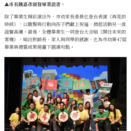
▲市長魏嘉彥頒發畢業證書。
除了畢業生精彩演出外，市幼家長委員也登台表演《再見的
時候》，以歌聲與行動向孩子們獻上祝福，掀起活動另一波
溫馨高潮。最後，全體畢業生一同登台大合唱《開往未來的
客機》，唱出對師長、家人與同學的感謝，也為市幼第47屆
畢業典禮暨成果展畫下圓滿句點。