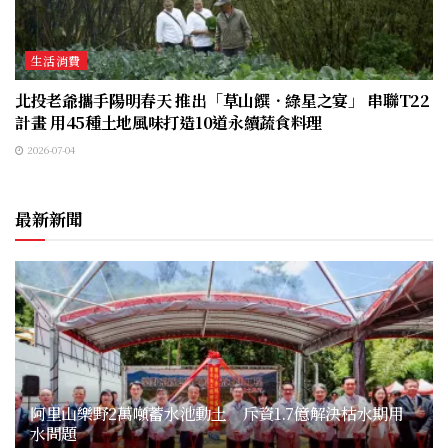
生活消費
北投老爺攜手陽明春天 推出「草山饌．綠星之宴」 串聯T22
計畫 用45種土地風味打造10道永續蔬食料理
2026-07-04
最新新聞
阿里山樂野2萬噸蓄水池動土 斥資1.7億解決枯水期用
水問題