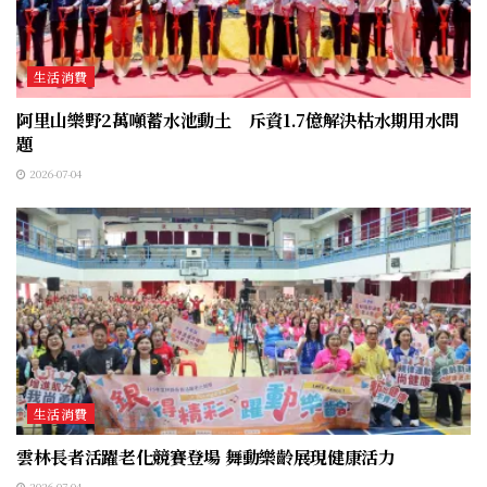
生活消費
阿里山樂野2萬噸蓄水池動土 斥資1.7億解決枯水期用水問
題
2026-07-04
生活消費
雲林長者活躍老化競賽登場 舞動樂齡展現健康活力
2026-07-04