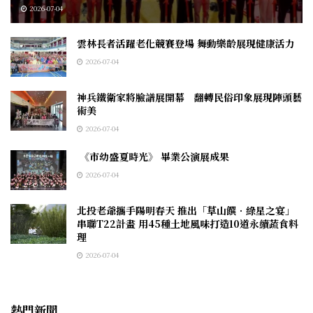
2026-07-04
雲林長者活躍老化競賽登場 舞動樂齡展現健康活力
2026-07-04
神兵鐵衛家將臉譜展開幕 翻轉民俗印象展現陣頭藝
術美
2026-07-04
《市幼盛夏時光》 畢業公演展成果
2026-07-04
北投老爺攜手陽明春天 推出「草山饌．綠星之宴」
串聯T22計畫 用45種土地風味打造10道永續蔬食料
理
2026-07-04
熱門新聞