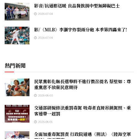
影音/抗通膨送暖 良品餐飲捐中型無障礙巴士
2026-07-04
影/《MLB》李灝宇炸裂兩分砲 本季第四轟來了!
2026-07-04
熱門新聞
民眾黨彰化縣長選舉將不進行徵召提名 蔡壁如：尊
重黨意不放棄民意期待
2026-06-03
交通部研擬修法重罰毒駕 吸毒者直接吊銷駕照、乘
客連帶一起罰
2026-06-01
全面加重毒駕罰責 行政院通過《刑法》《陸海空軍