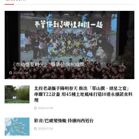
《市幼盛夏時光》 畢業公演展成果
2026-07-04
北投老爺攜手陽明春天 推出「草山饌．綠星之宴」
串聯T22計畫 用45種土地風味打造10道永續蔬食料
理
2026-07-04
影音/巴威變強颱 持續向西近台
2026-07-04