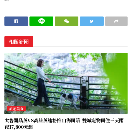
相關新聞
旅遊美食
太魯閣晶英VS高雄英迪格推山海同萌 雙城寵物同住三天兩
夜17,800元起