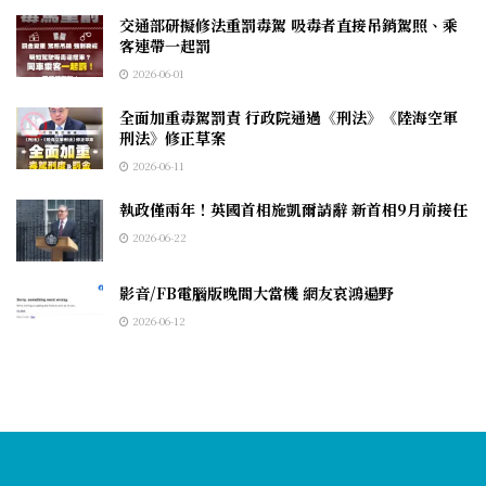
交通部研擬修法重罰毒駕 吸毒者直接吊銷駕照、乘
客連帶一起罰
2026-06-01
全面加重毒駕罰責 行政院通過《刑法》《陸海空軍
刑法》修正草案
2026-06-11
執政僅兩年！英國首相施凱爾請辭 新首相9月前接任
2026-06-22
影音/FB電腦版晚間大當機 網友哀鴻遍野
2026-06-12