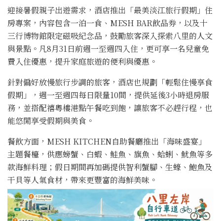
迎接暑假親子出遊需求，酒店推出「最美淡江旅行假期」住
房專案，內容包含一泊一食、MESH BAR飲品券，以及十
三行博物館限定磁吸紀念品，鼓勵旅客深入探索八里的人文
與景點。凡8月31日前週一至週四入住，更可享一名兒童免
費入住優惠，提升家庭旅遊的便利與優惠。
針對偏好放慢旅行步調的旅客，酒店也規劃「輕鬆住慢享食
假期」，週一至週四每日限量10間，提供延後3小時退房服
務，並搭配禧粵樓港點午餐吃到飽，讓旅客不必趕行程，也
能悠閒享受假期與美食。
餐飲方面，MESH KITCHEN自助餐廳推出「海味盛宴」
主題餐檯，供應螃蟹、白蝦、鮭魚、旗魚、蛤蜊、魷魚等多
款海鮮料理；假日期間再加碼提供智利蟹腳、生蠔、鮑魚及
干貝等人氣食材，帶來更豐富的海鮮美味。