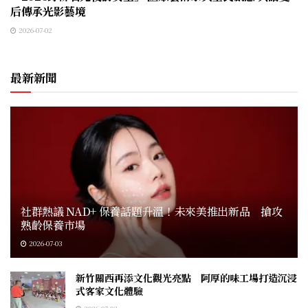
后傳承光影藝境
2026-07-02
最新新聞
社群熱議 NAD+ 保養話題升溫！未來美推出新品 搶攻
熟齡保養市場
2026-07-03
新竹關西再添文化觀光亮點 阿厚的味工場打造沉浸
式客家文化體驗