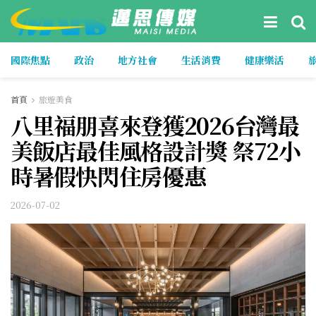
國際焦點
政治
地方社會
生活消費
健康樂活
首頁
旅遊美食
八里福朋喜來登獲2026台灣最
美飯店最佳風格設計獎 祭72小
時暑假快閃住房優惠
2026-07-02