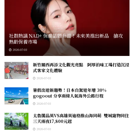
社群熱議 NAD+ 保養話題升溫！未來美推出新品 搶攻
熟齡保養市場
2026-07-03
新竹關西再添文化觀光亮點 阿厚的味工場打造沉浸
式客家文化體驗
2026-07-03
暑假出遊新趨勢！日本自駕遊年增 30%
gogoout 分享兩條人氣海外公路行程
2026-07-03
太魯閣晶英VS高雄英迪格推山海同萌 雙城寵物同住
三天兩夜17,800元起
2026-07-03