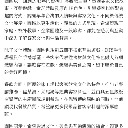
園區以「回到1943年的台灣」為發想主題，透過客家文化故
事、互動遊戲、童玩體驗及原創IP角色，引導遊客以輕鬆有
趣的方式，認識早年台灣的人情味與客家文化。不同於傳統
文化展示，園區以更生活化、親民的方式呈現，希望讓親子
家庭、校外教學、企業團體及一般旅客，都能在遊玩與互動
中深入了解客家文化與生活智慧。
除了文化體驗，園區也規劃五關不插電互動遊戲、DIY手作
課程及伴手禮專區，將客家代表性食材與文化特色融入各項
體驗內容，讓旅客在遊戲、體驗與美食之間，留下屬於自己
的美好回憶。
餐飲方面，阿厚的味工場以客家飲食文化為特色，推出老菜
脯雞湯、福菜湯、菜尾湯等經典客家料理，並由具五星級飯
店資歷的主廚團隊規劃餐點，在保留傳統風味的同時，也兼
顧現代餐飲品質，希望讓更多民眾品嘗客家料理的深厚底
蘊。
園區表示，希望透過文化、美食與互動體驗的結合，讓更多