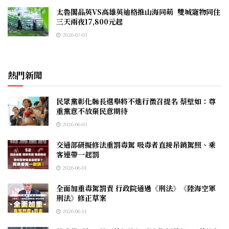
太魯閣晶英VS高雄英迪格推山海同萌 雙城寵物同住
三天兩夜17,800元起
2026-07-03
熱門新聞
民眾黨彰化縣長選舉將不進行徵召提名 蔡壁如：尊
重黨意不放棄民意期待
2026-06-03
交通部研擬修法重罰毒駕 吸毒者直接吊銷駕照、乘
客連帶一起罰
2026-06-01
全面加重毒駕罰責 行政院通過《刑法》《陸海空軍
刑法》修正草案
2026-06-11