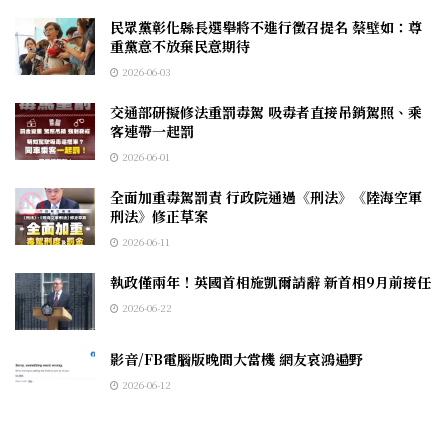
民眾黨彰化縣長選舉將不進行徵召提名 蔡壁如：尊
重黨意不放棄民意期待
2026-06-03
交通部研擬修法重罰毒駕 吸毒者直接吊銷駕照、乘
客連帶一起罰
2026-06-01
全面加重毒駕罰責 行政院通過《刑法》《陸海空軍
刑法》修正草案
2026-06-11
執政僅兩年！英國首相施凱爾請辭 新首相9月前接任
2026-06-22
影音/FB電腦版晚間大當機 網友哀鴻遍野
2026-06-12