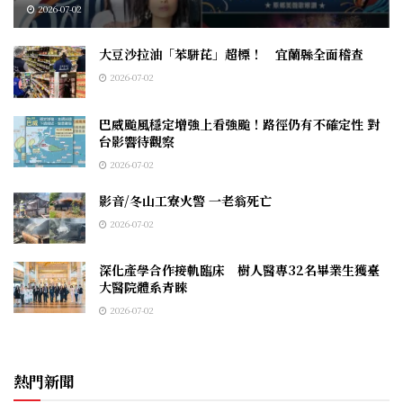
2026-07-02
大豆沙拉油「苯駢芘」超標！ 宜蘭縣全面稽查
2026-07-02
巴威颱風穩定增強上看強颱！路徑仍有不確定性 對
台影響待觀察
2026-07-02
影音/冬山工寮火警 一老翁死亡
2026-07-02
深化產學合作接軌臨床 樹人醫專32名畢業生獲臺
大醫院體系青睞
2026-07-02
熱門新聞