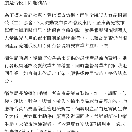
膳是否使用問題油品。
為了擴大資訊揭露，強化稽查效果，已對全縣13大食品相關
公（工）協會、3大流動夜市自治會及東門、羅東觀光夜市
群組宣導相關資訊。消保官也將帶隊，就暑假期間預期湧入
大量觀光人潮的夜市攤商啟動聯合稽查，以確認是否仍有相
關產品流通或使用；如有發現將要求業者立即下架。
衛生局強調，後續將依各縣市提供的最新產品流向資料，進
行各販售通路及餐飲業者的稽查，同時監督各業者的回收退
回作業，如查有未依規定下架、販售或使用情形，將依法處
分。
衛生局長徐迺維呼籲，所有食品業者製造、加工、調配、包
裝、運送、貯存、販賣、輸入、輸出食品或食品添加物，均
應符合食品安全衛生管理法規定，倘發現產品有危害衛生安
全之虞，應立即主動停止販賣及辦理回收，並通報所在地衛
生局。未依規定通報者，將依違反食安法第7條規定，處以
新臺幣3萬元以上300萬元以下罰鍰。