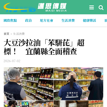
國際焦點
政治
地方社會
生活消費
健康樂活
首頁
生活消費
大豆沙拉油「苯駢芘」超
標！ 宜蘭縣全面稽查
2026-07-02