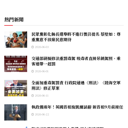
熱門新聞
民眾黨彰化縣長選舉將不進行徵召提名 蔡壁如：尊
重黨意不放棄民意期待
2026-06-03
交通部研擬修法重罰毒駕 吸毒者直接吊銷駕照、乘
客連帶一起罰
2026-06-01
全面加重毒駕罰責 行政院通過《刑法》《陸海空軍
刑法》修正草案
2026-06-11
執政僅兩年！英國首相施凱爾請辭 新首相9月前接任
2026-06-22