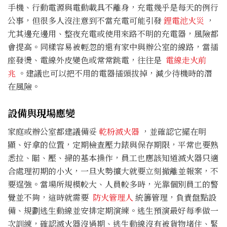
手機、行動電源與電動載具不離身，充電幾乎是每天的例行
公事，但很多人沒注意到不當充電可能引發
鋰電池火災
，
尤其邊充邊用、整夜充電或使用來路不明的充電器，風險都
會提高。同樣容易被輕忽的還有家中與辦公室的線路，當插
座發燙、電線外皮變色或常常跳電，往往是
電線走火前
兆
。建議也可以把不用的電器插頭拔掉，減少待機時的潛
在風險。
設備與現場應變
家庭或辦公室都建議備妥
乾粉滅火器
，並確認它擺在明
顯、好拿的位置，定期檢查壓力錶與保存期限，平常也要熟
悉拉、瞄、壓、掃的基本操作，員工也應該知道滅火器只適
合處理初期的小火，一旦火勢擴大就要立刻撤離並報案，不
要逞強。當場所規模較大、人員較多時，光靠個別員工的警
覺並不夠，這時就需要
防火管理人
統籌管理，負責盤點設
備、規劃逃生動線並安排定期演練。逃生預演最好每季做一
次訓練，確認滅火器沒過期、逃生動線沒有被貨物堵住、緊