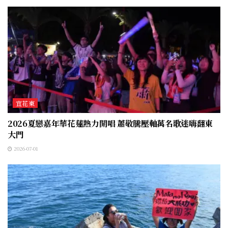
宜花東
2026夏戀嘉年華花蓮熱力開唱 蕭敬騰壓軸萬名歌迷嗨翻東
大門
2026-07-01