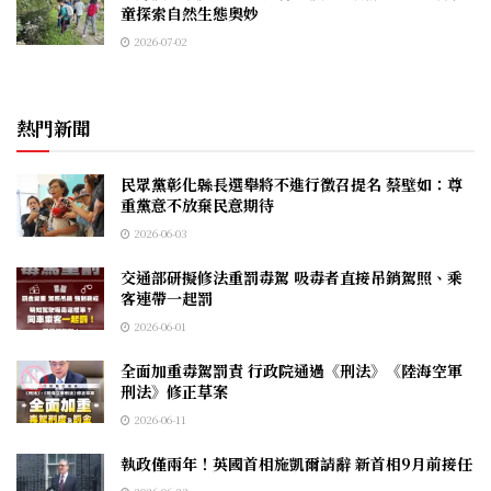
童探索自然生態奧妙
2026-07-02
熱門新聞
民眾黨彰化縣長選舉將不進行徵召提名 蔡壁如：尊
重黨意不放棄民意期待
2026-06-03
交通部研擬修法重罰毒駕 吸毒者直接吊銷駕照、乘
客連帶一起罰
2026-06-01
全面加重毒駕罰責 行政院通過《刑法》《陸海空軍
刑法》修正草案
2026-06-11
執政僅兩年！英國首相施凱爾請辭 新首相9月前接任