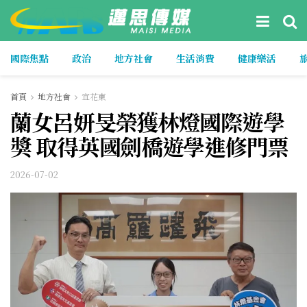
國際焦點
政治
地方社會
生活消費
健康樂活
首頁
地方社會
宜花東
蘭女呂妍旻榮獲林燈國際遊學
獎 取得英國劍橋遊學進修門票
2026-07-02