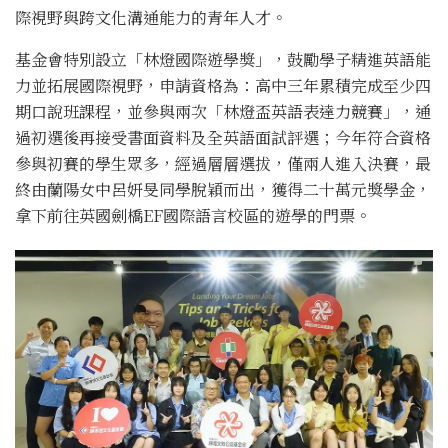
際視野與跨文化溝通能力的青年人才。
基金會特別設立「林燈國際遊學獎」，鼓勵學子精進英語能
力並拓展國際視野，申請資格為：高中三年累積完成至少四
期口說班課程，並參與兩次「林燈盃英語表達力競賽」，通
過初選後再接受書面資料及全英語面試評選；今年符合資格
參與初賽的學生眾多，經過層層選拔，僅兩人進入決賽，最
終由蘭陽女中呂妍旻同學脫穎而出，獲得二十萬元獎學金，
拿下前往英國劍橋EF國際語言校區的遊學的門票。