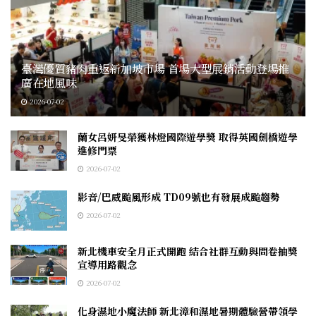
臺灣優質豬肉重返新加坡市場 首場大型展銷活動登場推
廣在地風味
2026-07-02
蘭女呂妍旻榮獲林燈國際遊學獎 取得英國劍橋遊學
進修門票
2026-07-02
影音/巴威颱風形成 TD09號也有發展成颱趨勢
2026-07-02
新北機車安全月正式開跑 結合社群互動與問卷抽獎
宣導用路觀念
2026-07-02
化身濕地小魔法師 新北漳和濕地暑期體驗營帶領學