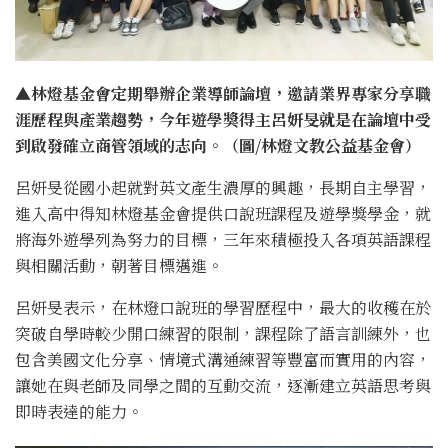
▲
林燈基金會定期舉辦企業導師論壇，邀請業界專家分享職
涯歷程與產業趨勢，今年遊學獎得主呂妍旻就是在論壇中受
到啟發確立商管領域的志向。（圖/林燈文教公益基金會）
呂妍旻從國小起就對英文產生濃厚的興趣，長期自主學習，
進入高中得知林燈基金會提供口說班課程及遊學獎學金，就
將海外遊學列為努力的目標，三年來積極投入各項英語課程
與相關活動，朝著目標邁進。
呂妍旻表示，在林燈口說班的學習歷程中，最大的收穫在於
突破自學時較少開口練習的限制，課程除了語言訓練外，也
包含美國文化分享、情境式溝通練習等豐富而實用的內容，
讓她在與老師及同學之間的互動交流，逐漸建立英語思考與
即時表達的能力。