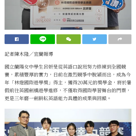
記者陳木隆∕宜蘭報導
國立蘭陽女中學生呂妍旻從英語口說班努力修練到全國競
賽，累積豐厚的實力，日前在激烈競爭中脫穎而出，成為今
年「林燈國際遊學獎」得主，獲得20萬元的獎學金，將於暑
假前往英國劍橋遊學進修，不僅取得國際學習舞台的門票，
更是三年磨一劍耕耘英語能力具體的成果與回饋。