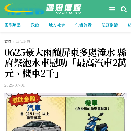
國際焦點
政治
地方社會
生活消費
健康樂活
首頁
生活消費
0625豪大雨釀屏東多處淹水 縣
府祭泡水車慰助「最高汽車2萬
元、機車2千」
2026-07-01