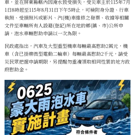
車，並在屏東縣轄內因淹水致受損失，受災車主於115年7月
1日8時起至115年8月31日下午5時止，可檢附身分證、行車
執照、受損照片或影片、汽(機)車維修之發票、收據等相關
文件至車輛所有人設籍(登記)所在地的鄉(鎮、市)公所申
請，泡水車輛慰助申請以一次為限。
民政處指出，汽車及大型重型機車每輛最高慰助2萬元，機
車（含已掛牌微型電動二輪車）每輛最高慰助2千元，請受
災民眾把握申請期限，另提醒勿重複領取相同性質的地方政
府慰助金。