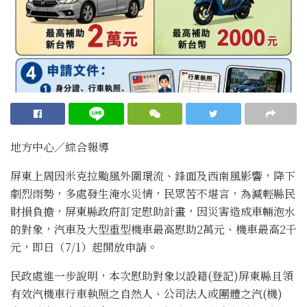
地方中心／綜合報導
屏東上周因米克拉颱風外圍環流、鋒面及西南風影響，降下
劇烈雨勢，多處發生淹水災情，民眾苦不堪言，為減輕縣民
財損負擔，屏東縣政府訂定慰助計畫，因災害造成車輛泡水
的對象，汽車及大型重型機車最高慰助2萬元、機車最高2千
元，即日（7/1）起開放申請。
民政處進一步說明，本次慰助對象以設籍(登記)屏東縣且領
有效汽機車行車執照之自然人、公司法人或團體之汽(機)