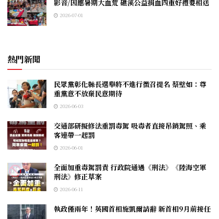
影音/因應暑期大血荒 礁溪公益捐血四重好禮要相送
2026-07-01
熱門新聞
民眾黨彰化縣長選舉將不進行徵召提名 蔡壁如：尊
重黨意不放棄民意期待
2026-06-03
交通部研擬修法重罰毒駕 吸毒者直接吊銷駕照、乘
客連帶一起罰
2026-06-01
全面加重毒駕罰責 行政院通過《刑法》《陸海空軍
刑法》修正草案
2026-06-11
執政僅兩年！英國首相施凱爾請辭 新首相9月前接任