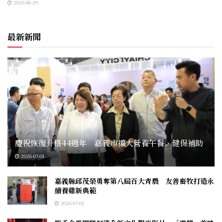
2026-06-29
最新新聞
慶祝恢復升格44週年 嘉義市擴大營養午餐、健保補助
2026-07-01
嘉義縣邱茂榮勇奪第八屆百大青農 友善畜牧打造永
續養雞新典範
2026-07-01