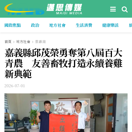
國際焦點
政治
地方社會
生活消費
健康樂活
首頁
地方社會
雲嘉南
嘉義縣邱茂榮勇奪第八屆百大
青農 友善畜牧打造永續養雞
新典範
2026-07-01