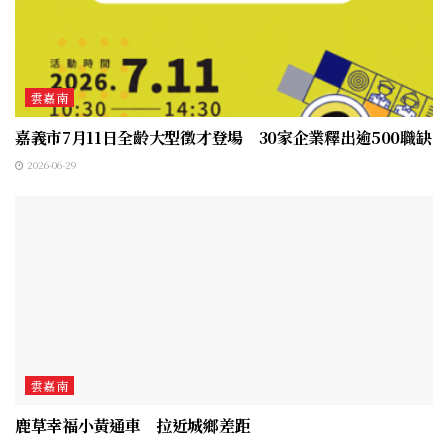
雲嘉南
嘉義市7月11日全齡大型徵才登場 30家企業釋出逾500職缺
2026-06-29
雲嘉南
鹿草幸福小黃通車 拉近城鄉差距