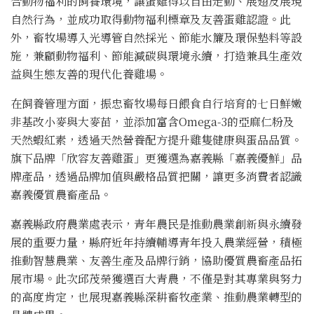
合動物福利的飼養環境，讓蛋雞得以自由走動、展翅及展現
自然行為，並成功取得動物福利標章及友善蛋雞認證。此
外，畜牧場導入光導管自然採光、節能水簾及環保墊料等設
施，兼顧動物福利、節能減碳與環境永續，打造兼具生產效
益與生態友善的現代化養雞場。
在飼養管理方面，振忠畜牧場每日餵食自行培育的七日鮮嫩
非基改小麥與大麥苗，並添加富含Omega-3的亞麻仁粉及
天然蝦紅素，透過天然營養配方提升雞隻健康與蛋品品質。
旗下品牌「欣容友善雞蛋」更獲選為嘉義縣「嘉義優鮮」品
牌產品，透過品牌加值與嚴格品質把關，讓更多消費者認識
嘉義優質農畜產品。
嘉義縣政府農業處表示，青年農民是推動農業創新與永續發
展的重要力量，縣府近年持續輔導青年投入農業經營，積極
推動智慧農業、友善生產及品牌行銷，協助優質農畜產品拓
展市場。此次邱茂榮獲選百大青農，不僅是對其專業與努力
的高度肯定，也展現嘉義縣深耕畜牧產業、推動農業轉型的