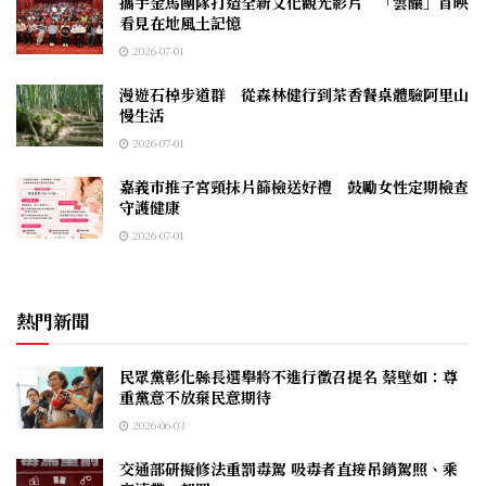
攜手金馬團隊打造全新文化觀光影片 「雲釀」首映
看見在地風土記憶
2026-07-01
漫遊石棹步道群 從森林健行到茶香餐桌體驗阿里山
慢生活
2026-07-01
嘉義市推子宮頸抹片篩檢送好禮 鼓勵女性定期檢查
守護健康
2026-07-01
熱門新聞
民眾黨彰化縣長選舉將不進行徵召提名 蔡壁如：尊
重黨意不放棄民意期待
2026-06-03
交通部研擬修法重罰毒駕 吸毒者直接吊銷駕照、乘