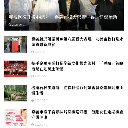
慶祝恢復升格44週年 嘉義市擴大營養午餐、健保補助
2026-07-01
嘉義縣邱茂榮勇奪第八屆百大青農 友善畜牧打造永
續養雞新典範
2026-07-01
攜手金馬團隊打造全新文化觀光影片 「雲釀」首映
看見在地風土記憶
2026-07-01
漫遊石棹步道群 從森林健行到茶香餐桌體驗阿里山
慢生活
2026-07-01
嘉義市推子宮頸抹片篩檢送好禮 鼓勵女性定期檢查
守護健康
2026-07-01