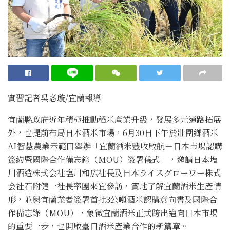
實習記者吳忞璇/宜蘭報導
宜蘭縣政府近年積極推動稻米產業升級，發展多元通路拓展
外，也提前布局日本酒米市場，6月30日下午於壯圍鄉酒米
AI智慧農業示範田舉辦「宜蘭酒米豐收啟航－日本市場認購
簽約暨國際合作備忘錄（MOU）簽署儀式」，邀請日本塩
川酒造株式会社塩川和広社長及日本ライスグローワー株式
会社石附健一社長率團來宜參訪，實地了解宜蘭酒米生產情
形，並與宜蘭業者簽署首批3公噸酒米認購意向書及國際合
作備忘錄（MOU），象徵宜蘭酒米正式跨出邁向日本市場
的重要一步，也開啟臺日酒米產業合作的新篇章。