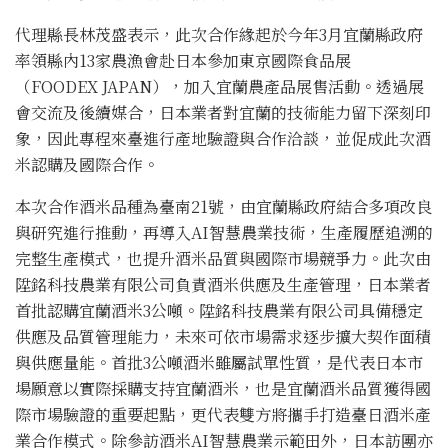
代理縣長林茂盛表示，此次合作緣起於今年3月宜蘭縣政府
率領縣內13家農漁會赴日本參加東京國際食品展
（FOODEX JAPAN），加入宜蘭農產品展售活動。透過展
會交流及後續媒合，日本業者對宜蘭的技術能力留下深刻印
象，因此專程來臺進行產地驗證與合作洽談，並促成此次酒
米認購及國際合作。
本次合作酒米品種為臺南21號，由宜蘭縣政府結合多項改良
與研究進行推動，再導入AI智慧農業技術，生產履歷追溯的
完整生產模式，也提升酒米品質與國際市場競爭力。此次由
陞銘科技農業有限公司負責酒米供應及生產管理，日本業者
首批認購宜蘭酒米3公噸。陞銘科技農業有限公司具備穩定
供應及品質管理能力，未來可依市場需求逐步擴大契作面積
與供應量能。首批3公噸酒米雖屬試單性質，是代表日本市
場願意以實際採購支持宜蘭酒米，也是宜蘭酒米品質獲得國
際市場驗證的重要起點，更代表雙方將攜手打造臺日酒米產
業合作模式。除參訪酒米AI智慧農業示範田外，日本訪團亦