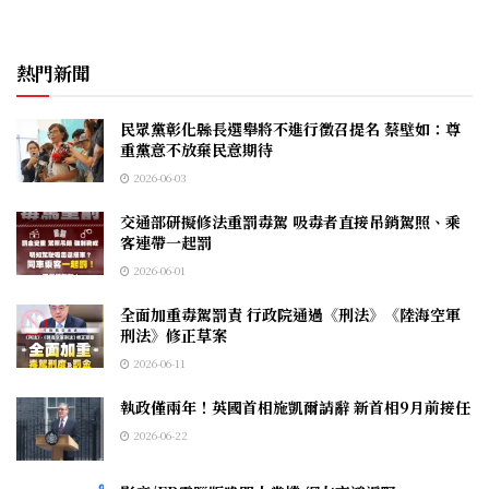
熱門新聞
民眾黨彰化縣長選舉將不進行徵召提名 蔡壁如：尊
重黨意不放棄民意期待
2026-06-03
交通部研擬修法重罰毒駕 吸毒者直接吊銷駕照、乘
客連帶一起罰
2026-06-01
全面加重毒駕罰責 行政院通過《刑法》《陸海空軍
刑法》修正草案
2026-06-11
執政僅兩年！英國首相施凱爾請辭 新首相9月前接任
2026-06-22