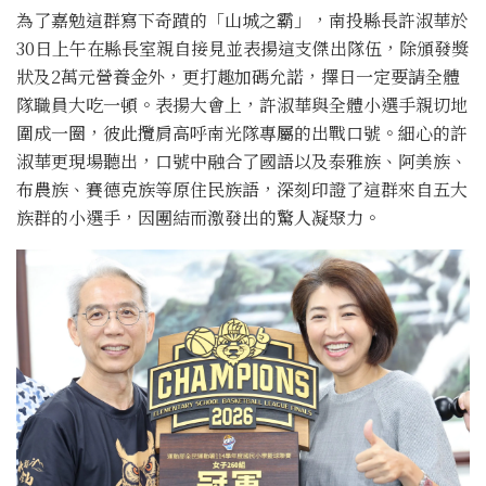
為了嘉勉這群寫下奇蹟的「山城之霸」，南投縣長許淑華於
30日上午在縣長室親自接見並表揚這支傑出隊伍，除頒發獎
狀及2萬元營養金外，更打趣加碼允諾，擇日一定要請全體
隊職員大吃一頓。表揚大會上，許淑華與全體小選手親切地
圍成一圈，彼此攬肩高呼南光隊專屬的出戰口號。細心的許
淑華更現場聽出，口號中融合了國語以及泰雅族、阿美族、
布農族、賽德克族等原住民族語，深刻印證了這群來自五大
族群的小選手，因團結而激發出的驚人凝聚力。