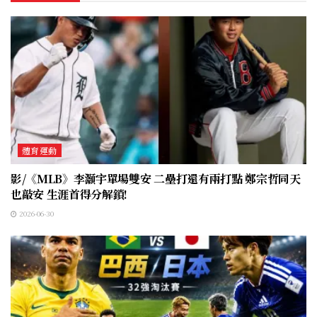
體育運動
影/《MLB》李灝宇單場雙安 二壘打還有兩打點 鄭宗哲同天
也敲安 生涯首得分解鎖!
2026-06-30