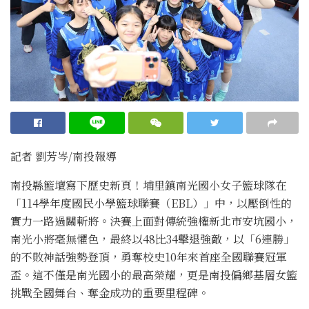
記者 劉芳岑/南投報導
南投縣籃壇寫下歷史新頁！埔里鎮南光國小女子籃球隊在
「114學年度國民小學籃球聯賽（EBL）」中，以壓倒性的
實力一路過關斬將。決賽上面對傳統強權新北市安坑國小，
南光小將毫無懼色，最終以48比34擊退強敵，以「6連勝」
的不敗神話強勢登頂，勇奪校史10年來首座全國聯賽冠軍
盃。這不僅是南光國小的最高榮耀，更是南投偏鄉基層女籃
挑戰全國舞台、奪金成功的重要里程碑。