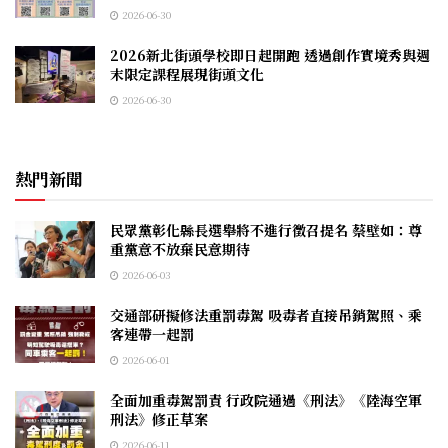
2026-06-30
2026新北街頭學校即日起開跑 透過創作實境秀與週
末限定課程展現街頭文化
2026-06-30
熱門新聞
民眾黨彰化縣長選舉將不進行徵召提名 蔡壁如：尊
重黨意不放棄民意期待
2026-06-03
交通部研擬修法重罰毒駕 吸毒者直接吊銷駕照、乘
客連帶一起罰
2026-06-01
全面加重毒駕罰責 行政院通過《刑法》《陸海空軍
刑法》修正草案
2026-06-11