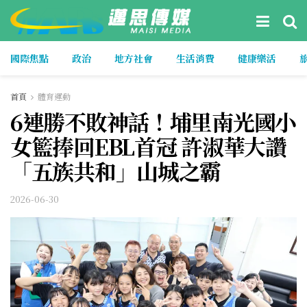
國際焦點
政治
地方社會
生活消費
健康樂活
首頁
體育運動
6連勝不敗神話！埔里南光國小
女籃捧回EBL首冠 許淑華大讚
「五族共和」山城之霸
2026-06-30