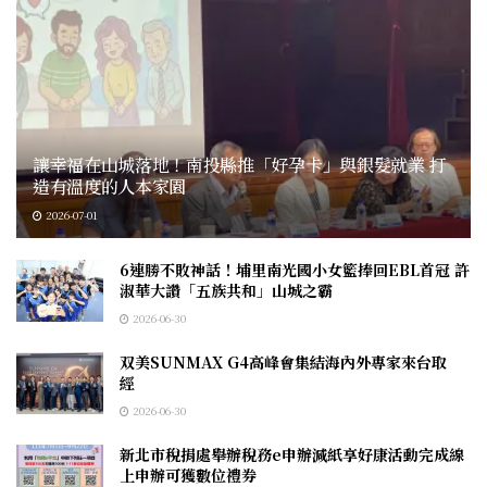
讓幸福在山城落地！南投縣推「好孕卡」與銀髮就業 打
造有溫度的人本家園
2026-07-01
6連勝不敗神話！埔里南光國小女籃捧回EBL首冠 許
淑華大讚「五族共和」山城之霸
2026-06-30
双美SUNMAX G4高峰會集結海內外專家來台取
經
2026-06-30
新北市稅捐處舉辦稅務e申辦減紙享好康活動完成線
上申辦可獲數位禮券