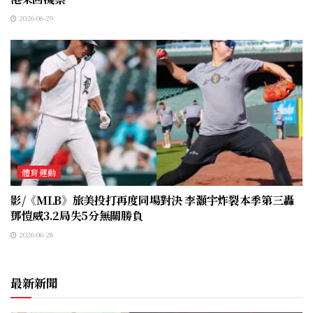
2026-06-29
體育運動
影/《MLB》旅美投打再度同場對決 李灝宇炸裂本季第三轟
鄧愷威3.2局失5分無關勝負
2026-06-28
最新新聞