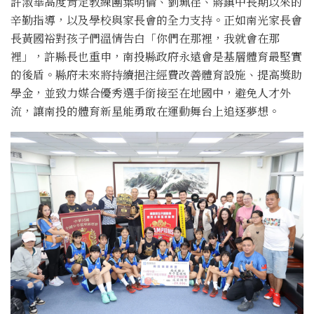
許淑華高度肯定教練團葉明倫、劉珮荏、蔣鎮中長期以來的
辛勤指導，以及學校與家長會的全力支持。正如南光家長會
長黃國裕對孩子們溫情告白「你們在那裡，我就會在那
裡」，許縣長也重申，南投縣政府永遠會是基層體育最堅實
的後盾。縣府未來將持續挹注經費改善體育設施、提高獎助
學金，並致力媒合優秀選手銜接至在地國中，避免人才外
流，讓南投的體育新星能勇敢在運動舞台上追逐夢想。