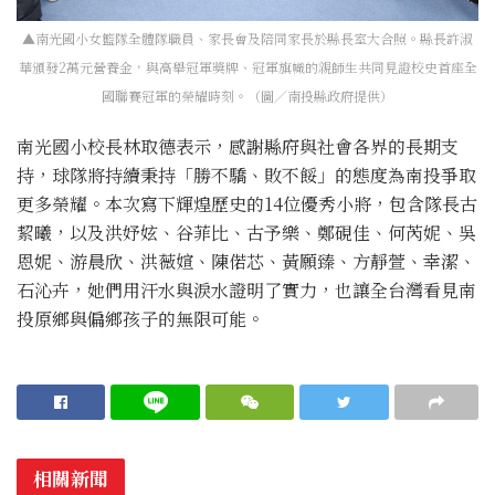
▲南光國小女籃隊全體隊職員、家長會及陪同家長於縣長室大合照。縣長許淑
華頒發2萬元營養金，與高舉冠軍獎牌、冠軍旗幟的親師生共同見證校史首座全
國聯賽冠軍的榮耀時刻。（圖／南投縣政府提供）
南光國小校長林取德表示，感謝縣府與社會各界的長期支
持，球隊將持續秉持「勝不驕、敗不餒」的態度為南投爭取
更多榮耀。本次寫下輝煌歷史的14位優秀小將，包含隊長古
絜曦，以及洪妤妶、谷菲比、古予樂、鄭硯佳、何芮妮、吳
恩妮、游晨欣、洪薇媗、陳偌芯、黃願臻、方靜萱、幸潔、
石沁卉，她們用汗水與淚水證明了實力，也讓全台灣看見南
投原鄉與偏鄉孩子的無限可能。
相關新聞