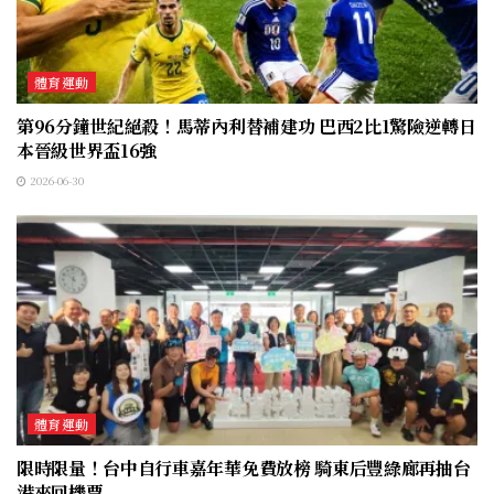
體育運動
第96分鐘世紀絕殺！馬蒂內利替補建功 巴西2比1驚險逆轉日
本晉級世界盃16強
2026-06-30
體育運動
限時限量！台中自行車嘉年華免費放榜 騎東后豐綠廊再抽台
港來回機票