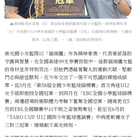
▲南投縣長許淑華（右）親自接見埔里鎮南光國小女籃隊，與林取德校長
（左）共同展示114學年度國民小學籃球聯賽（EBL）全國總冠軍獎牌，力讚球
員為「山城之霸」。（圖／南投縣政府提供）
南光國小女籃隊以「貓頭鷹」作為精神象徵，代表著部落的
守護與智慧。在全國高達99支參賽勁旅中，這群貓頭鷹女籃
的身材並非特別突出，但她們憑藉著驚人的運動天賦、堅韌
鬥志與絕佳默契，在今年交出了一張不可思議的輝煌成績
單。從3月在「第58屆全國少年籃球錦標賽」首次角逐U12
女子組即抱回全國冠軍，到同月在「EBC全國小學籃球錦標
賽」兩邊趕場的極限體力考驗下奮奪全國亞軍，隨後更在5
月的EBL全國聯賽中以不敗之姿強勢奪冠，甚至在6月的
「TARO CUP U12 國際少年籃球邀請賽」中再度斬獲女子
三對三冠軍，頻頻創下高光時刻。