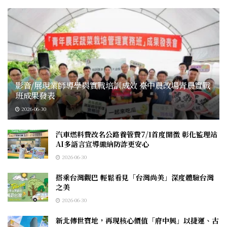
影音/展現業師導學與實戰培訓成效 臺中農改場青農實戰
班成果發表
2026-06-30
汽車燃料費改名公路養管費7/1首度開徵 彰化監理站
AI多語言宣導繳納防詐更安心
2026-06-30
搭乘台灣觀巴 輕鬆看見「台灣尚美」深度體驗台灣
之美
2026-06-30
新北傳世寶地，再現核心價值「府中興」以捷運、古