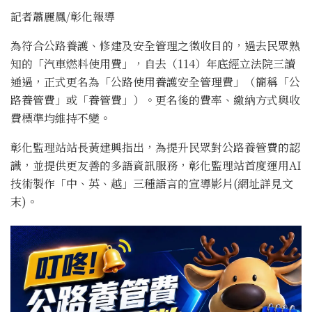
記者蕭麗鳳/彰化報導
為符合公路養護、修建及安全管理之徵收目的，過去民眾熟
知的「汽車燃料使用費」，自去（114）年底經立法院三讀
通過，正式更名為「公路使用養護安全管理費」（簡稱「公
路養管費」或「養管費」）。更名後的費率、繳納方式與收
費標準均維持不變。
彰化監理站站長黃建興指出，為提升民眾對公路養管費的認
識，並提供更友善的多語資訊服務，彰化監理站首度運用AI
技術製作「中、英、越」三種語言的宣導影片(網址詳見文
末)。