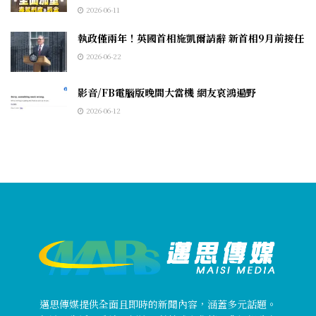
2026-06-11
執政僅兩年！英國首相施凱爾請辭 新首相9月前接任
2026-06-22
影音/FB電腦版晚間大當機 網友哀鴻遍野
2026-06-12
邁思傳媒提供全面且即時的新聞內容，涵蓋多元話題。