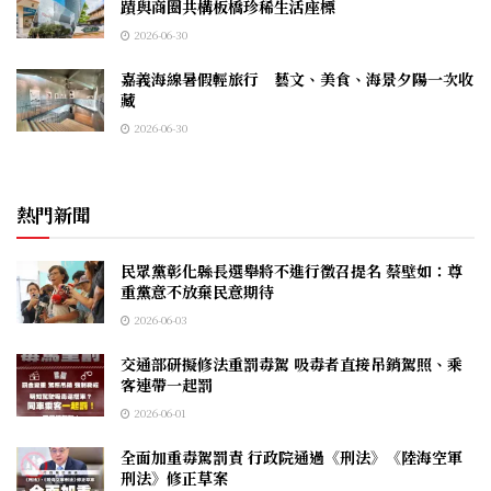
蹟與商圈共構板橋珍稀生活座標
2026-06-30
嘉義海線暑假輕旅行 藝文、美食、海景夕陽一次收
藏
2026-06-30
熱門新聞
民眾黨彰化縣長選舉將不進行徵召提名 蔡壁如：尊
重黨意不放棄民意期待
2026-06-03
交通部研擬修法重罰毒駕 吸毒者直接吊銷駕照、乘
客連帶一起罰
2026-06-01
全面加重毒駕罰責 行政院通過《刑法》《陸海空軍
刑法》修正草案