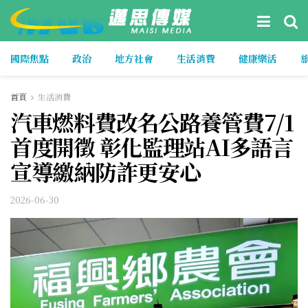
國際焦點
政治
地方社會
生活消費
健康樂活
首頁
生活消費
汽車燃料費改名公路養管費7/1
首度開徵 彰化監理站AI多語言
宣導繳納防詐更安心
2026-06-30