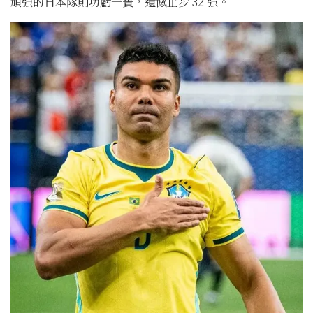
頑強的日本隊則功虧一簣，遺憾止步 32 強。