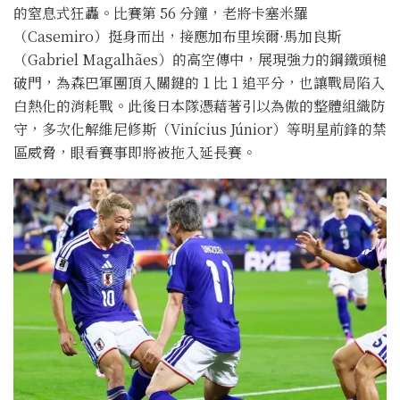
的窒息式狂轟。比賽第 56 分鐘，老將卡塞米羅
（Casemiro）挺身而出，接應加布里埃爾·馬加良斯
（Gabriel Magalhães）的高空傳中，展現強力的鋼鐵頭槌
破門，為森巴軍團頂入關鍵的 1 比 1 追平分，也讓戰局陷入
白熱化的消耗戰。此後日本隊憑藉著引以為傲的整體組織防
守，多次化解維尼修斯（Vinícius Júnior）等明星前鋒的禁
區威脅，眼看賽事即將被拖入延長賽。