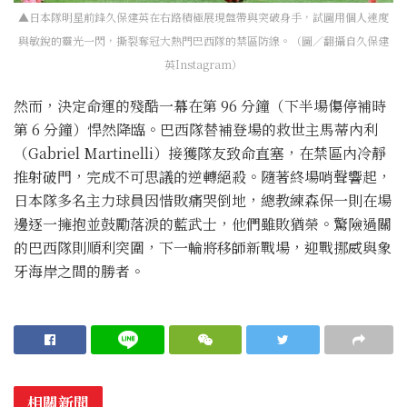
▲日本隊明星前鋒久保建英在右路積極展現盤帶與突破身手，試圖用個人速度
與敏銳的靈光一閃，撕裂奪冠大熱門巴西隊的禁區防線。（圖／翻攝自久保建
英Instagram）
然而，決定命運的殘酷一幕在第 96 分鐘（下半場傷停補時
第 6 分鐘）悍然降臨。巴西隊替補登場的救世主馬蒂內利
（Gabriel Martinelli）接獲隊友致命直塞，在禁區內冷靜
推射破門，完成不可思議的逆轉絕殺。隨著終場哨聲響起，
日本隊多名主力球員因惜敗痛哭倒地，總教練森保一則在場
邊逐一擁抱並鼓勵落淚的藍武士，他們雖敗猶榮。驚險過關
的巴西隊則順利突圍，下一輪將移師新戰場，迎戰挪威與象
牙海岸之間的勝者。
相關新聞