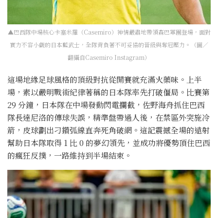
▲巴西隊中場核心卡塞米羅（Casemiro）神情嚴肅地帶領森巴軍團登場，面對
實力不容小覷的日本藍武士，全隊背負著不可妥協的晉級與奪冠壓力。（圖／
翻攝自Casemiro Instagram）
這場地緣足球風格的頂級對抗從開賽就充滿火藥味。上半
場，素以嚴明戰術紀律著稱的日本隊率先打破僵局。比賽第
29 分鐘，日本隊在中場發動閃電攔截，佐野海舟抓住巴西
隊長達尼洛的傳球失誤，精準盤帶過人後，在禁區外突施冷
箭，皮球劃出刁鑽弧線直奔死角破網。這記震撼全場的遠射
幫助日本隊取得 1 比 0 的夢幻領先，並成功將優勢頂住巴西
的瘋狂反撲，一路維持到半場結束。