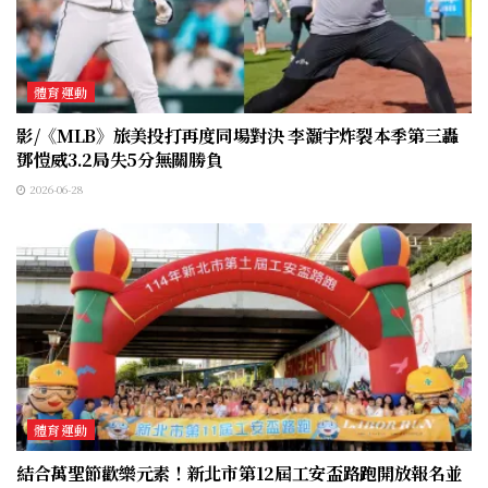
體育運動
影/《MLB》旅美投打再度同場對決 李灝宇炸裂本季第三轟
鄧愷威3.2局失5分無關勝負
2026-06-28
體育運動
結合萬聖節歡樂元素！新北市第12屆工安盃路跑開放報名並