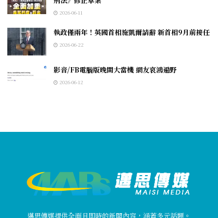
2026-06-11
執政僅兩年！英國首相施凱爾請辭 新首相9月前接任
2026-06-22
影音/FB電腦版晚間大當機 網友哀鴻遍野
2026-06-12
邁思傳媒提供全面且即時的新聞內容，涵蓋多元話題。