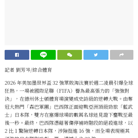
記者 劉芳岑/綜合體育
2026 年美加墨世界盃 32 強單敗淘汰賽於週二凌晨引爆全球
狂熱，一場被國際足聯（FIFA）譽為最高張力的「強強對
決」，在德州休士頓體育場演變成史詩級的逆轉大戰。由奪
冠大熱門「森巴軍團」巴西隊正面迎戰亞洲頂級勁旅「藍武
士」日本隊，雙方在塞爆球場的數萬名球迷見證下鏖戰至最
後一秒。最終，巴西隊憑藉著傷停補時階段的絕殺進球，以
2 比 1 驚險逆轉日本隊，涉險挺進 16 強，而全場表現極其