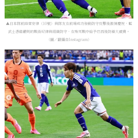
▲日本隊前鋒堂安律（10號）與隊友在前場成功發動防守反擊後激情慶祝，藍
武士憑藉嚴明的戰術紀律與組織防守，在殊死戰中給予巴西後防極大威脅。
（圖／翻攝自Instagram）