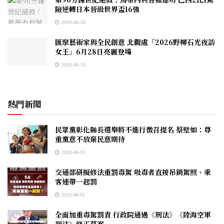
險逆轉日本晉級世界盃16強
2026-06-30
匯聚藝術家與全民創意 北觀處「2026野柳石光夜訪
女王」6月28日亮麗登場
2026-06-30
熱門新聞
民眾黨彰化縣長選舉將不進行徵召提名 蔡壁如：尊
重黨意不放棄民意期待
2026-06-03
交通部研擬修法重罰毒駕 吸毒者直接吊銷駕照、乘
客連帶一起罰
2026-06-01
全面加重毒駕罰責 行政院通過《刑法》《陸海空軍
刑法》修正草案