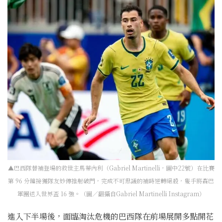
▲巴西隊替補登場的救世主馬蒂內利（Gabriel Martinelli，圖中22號）在比賽
第 96 分鐘接獲隊友妙傳推射破門，完成不可思議的補時逆轉絕殺，隻手將森巴
軍團送入世界盃 16 強。（圖／翻攝自Gabriel Martinelli Instagram）
進入下半場後，面臨淘汰危機的巴西隊在前場展開多點開花