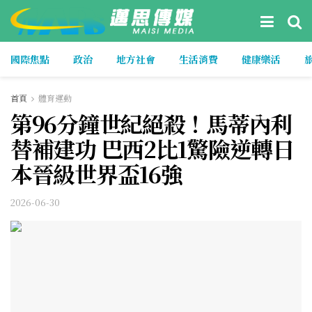
國際焦點
政治
地方社會
生活消費
健康樂活
首頁
體育運動
第96分鐘世紀絕殺！馬蒂內利
替補建功 巴西2比1驚險逆轉日
本晉級世界盃16強
2026-06-30