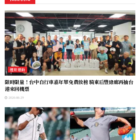
體育運動
限時限量！台中自行車嘉年華免費放榜 騎東后豐綠廊再抽台
港來回機票
2026-06-29