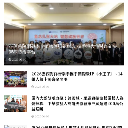
花蓮慈院開發本土植物護腦新解方 攜手博大生醫創新失
智症防治平台
2026-06-30
2026雲西海洋音樂季攜手國際級IP《小王子》、14
組人氣卡司齊聚開唱
2026-06-30
圈內大哥胡瓜力挺！曾國城、巫啟賢攜演藝圈藝人為
愛揮桿 中華演藝人高爾夫協會第三屆超過200萬公
益送暖
2026-06-30
第96分鐘世紀絕殺！馬蒂內利替補建功 巴西2比1驚