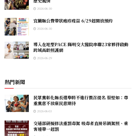
歷史風情
2026-06-30
宜蘭縣公費帶狀疱疹疫苗 6/29起開放預約
2026-06-30
導入在地型PACE 陽明交大醫院串聯23家夥伴啟動
跨域高齡照護網
2026-06-29
熱門新聞
民眾黨彰化縣長選舉將不進行徵召提名 蔡壁如：尊
重黨意不放棄民意期待
2026-06-03
交通部研擬修法重罰毒駕 吸毒者直接吊銷駕照、乘
客連帶一起罰