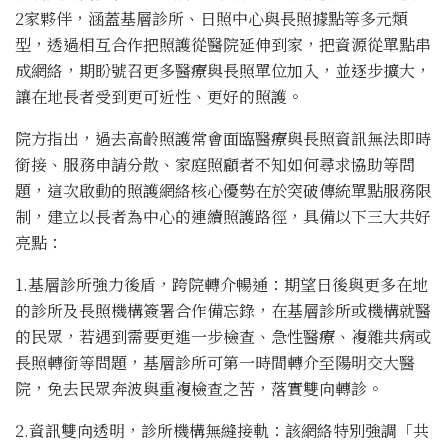
2家夥伴，涵蓋基層診所、日照中心與長照據點等多元類
型，透過相互合作把照護從醫院延伸到家，把資源從單點串
成網絡，期盼號召更多醫療與長照單位加入，並逐步擴大，
讓在地長者受到更可近性、更好的照護。
院方指出，過去高齡照護常會面臨醫療與長照資訊無法即時
銜接、服務申請分散、家庭照顧者不知如何尋求協助等問
題，這次啟動的照護網絡核心優勢在於突破傳統單點服務限
制，建立以長者為中心的連續照護路徑，具備以下三大共好
亮點：
1.基層診所強力後盾，跨院轉介暢通：期望日後與更多在地
的診所及長照機構簽署合作備忘錄，在基層診所或機構就醫
的民眾，若遇到需要更進一步檢查、急性醫療、複雜共病或
長照轉銜等問題，基層診所可第一時間轉介至陽明交大醫
院，免去民眾奔波與重複檢查之苦，落實雙向轉診。
2.資訊雙向透明，診所機構無縫接軌：該網絡特別強調「共