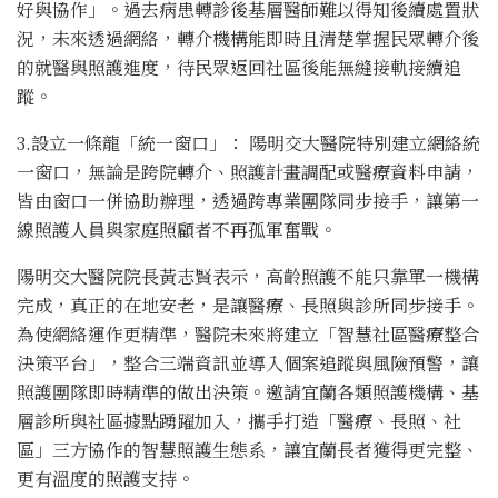
好與協作」。過去病患轉診後基層醫師難以得知後續處置狀
況，未來透過網絡，轉介機構能即時且清楚掌握民眾轉介後
的就醫與照護進度，待民眾返回社區後能無縫接軌接續追
蹤。
3.設立一條龍「統一窗口」： 陽明交大醫院特別建立網絡統
一窗口，無論是跨院轉介、照護計畫調配或醫療資料申請，
皆由窗口一併協助辦理，透過跨專業團隊同步接手，讓第一
線照護人員與家庭照顧者不再孤軍奮戰。
陽明交大醫院院長黃志賢表示，高齡照護不能只靠單一機構
完成，真正的在地安老，是讓醫療、長照與診所同步接手。
為使網絡運作更精準，醫院未來將建立「智慧社區醫療整合
決策平台」，整合三端資訊並導入個案追蹤與風險預警，讓
照護團隊即時精準的做出決策。邀請宜蘭各類照護機構、基
層診所與社區據點踴躍加入，攜手打造「醫療、長照、社
區」三方協作的智慧照護生態系，讓宜蘭長者獲得更完整、
更有溫度的照護支持。