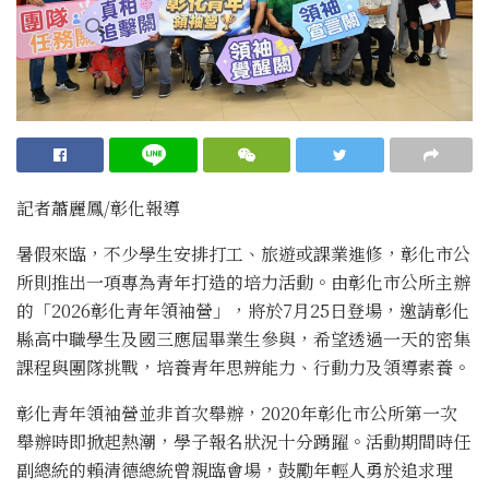
記者蕭麗鳳/彰化報導
暑假來臨，不少學生安排打工、旅遊或課業進修，彰化市公
所則推出一項專為青年打造的培力活動。由彰化市公所主辦
的「2026彰化青年領袖營」，將於7月25日登場，邀請彰化
縣高中職學生及國三應屆畢業生參與，希望透過一天的密集
課程與團隊挑戰，培養青年思辨能力、行動力及領導素養。
彰化青年領袖營並非首次舉辦，2020年彰化市公所第一次
舉辦時即掀起熱潮，學子報名狀況十分踴躍。活動期間時任
副總統的賴清德總統曾親臨會場，鼓勵年輕人勇於追求理