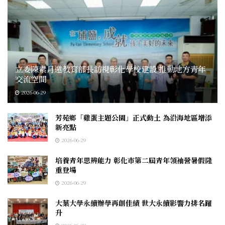
立委陳素月邀教育部長訪視彰化學校建設 推動地方青年
交流空間
2026-06-29
芳苑鄉「雞蛋主題公園」正式動土 為沿海地區增添
新亮點
2026-06-29
培養青年思辨能力 彰化市第二屆青年領袖營暑假隆
重登場
2026-06-29
大葉大學永續辦學再創佳績 世大永續影響力排名躍
升