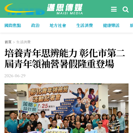
國際焦點
政治
地方社會
生活消費
健康樂活
首頁
生活消費
培養青年思辨能力 彰化市第二
屆青年領袖營暑假隆重登場
2026-06-29