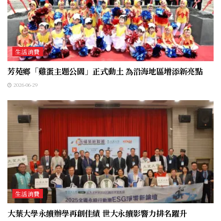
生活消費
芳苑鄉「雞蛋主題公園」正式動土 為沿海地區增添新亮點
2026-06-29
生活消費
大葉大學永續辦學再創佳績 世大永續影響力排名躍升