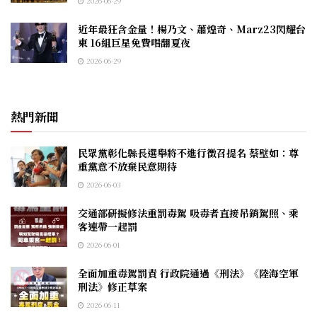
2026-06-29
近年最狂含金量！楊乃文、蕭煌奇、Marz23閃耀台
東 16組巨星免費唱翻夏夜
2026-06-29
熱門新聞
民眾黨彰化縣長選舉將不進行徵召提名 蔡壁如：尊
重黨意不放棄民意期待
2026-06-03
交通部研擬修法重罰毒駕 吸毒者直接吊銷駕照、乘
客連帶一起罰
2026-06-01
全面加重毒駕罰責 行政院通過《刑法》《陸海空軍
刑法》修正草案
2026-06-11