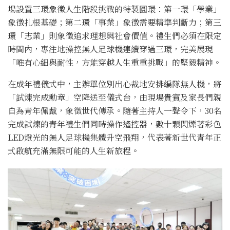
場設置三環象徵人生階段挑戰的特製圓環：第一環「學業」
象徵扎根基礎；第二環「事業」象徵需要精準判斷力；第三
環「志業」則象徵追求理想與社會價值。禮生們必須在限定
時間內，專注地操控無人足球機連續穿過三環，完美展現
「唯有心細與耐性，方能穿越人生重重挑戰」的堅毅精神。
在成年禮儀式中，主辦單位別出心裁地安排編隊無人機，將
「試煉完成勳章」空降送至儀式台，由現場貴賓及家長們親
自為青年佩戴，象徵世代傳承。隨著主持人一聲令下，30名
完成試煉的青年禮生們同時操作遙控器，數十顆閃爍著彩色
LED燈光的無人足球機集體升空飛翔，代表著新世代青年正
式啟航充滿無限可能的人生新旅程。