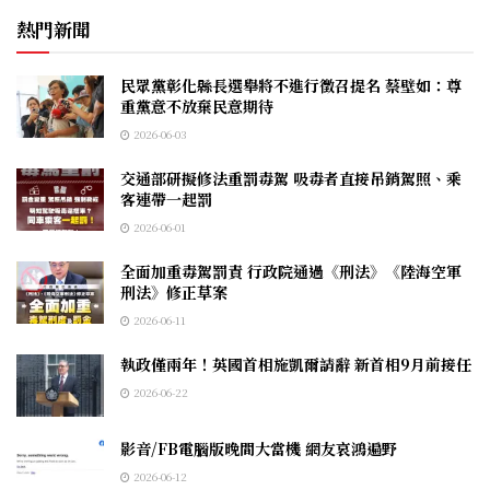
熱門新聞
民眾黨彰化縣長選舉將不進行徵召提名 蔡壁如：尊
重黨意不放棄民意期待
2026-06-03
交通部研擬修法重罰毒駕 吸毒者直接吊銷駕照、乘
客連帶一起罰
2026-06-01
全面加重毒駕罰責 行政院通過《刑法》《陸海空軍
刑法》修正草案
2026-06-11
執政僅兩年！英國首相施凱爾請辭 新首相9月前接任
2026-06-22
影音/FB電腦版晚間大當機 網友哀鴻遍野
2026-06-12