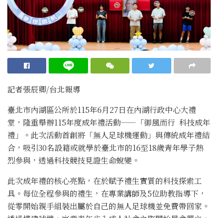
記者張辰卿
/台北
報導
臺北市內湖區公所於115年6月27日在內湖行政中心大禮
堂，隆重舉辦115年度成年禮活動——「御風而行 科技成年
禮」。此次活動首創將「無人足球機運動」與傳統成年禮結
合，吸引30名設籍或就學於臺北市的16至18歲青年學子熱
烈參與，透過科技競技見證生命蛻變。
此次成年禮的核心亮點，在於賦予禮生實質的科技探索工
具。每位全程參與的禮生，在專業講師及5位助教指導下，
從零開始親手組裝出屬於自己的無人足球機並免費帶回家。