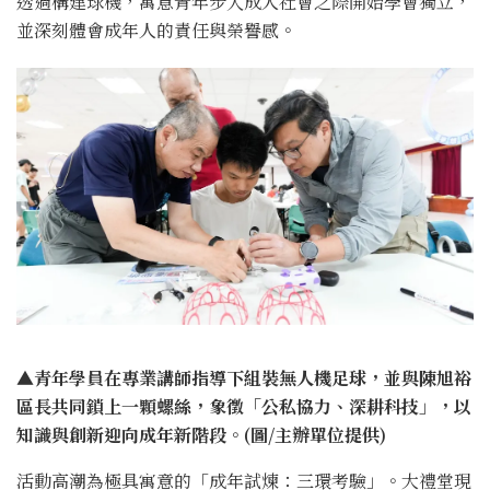
透過構建球機，寓意青年步入成人社會之際開始學會獨立，
並深刻體會成年人的責任與榮譽感。
▲青年學員在專業講師指導下組裝無人機足球，並與陳旭裕
區長共同鎖上一顆螺絲，象徵「公私協力、深耕科技」，以
知識與創新迎向成年新階段。
(
圖/主辦單位
提供)
活動高潮為極具寓意的「成年試煉：三環考驗」。大禮堂現