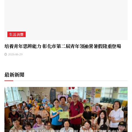
生活消費
培養青年思辨能力 彰化市第二屆青年領袖營暑假隆重登場
2026-06-29
最新新聞
亞太鹿港渡假村公益樂團暖心獻藝 樂聲傳愛福興秀和苑