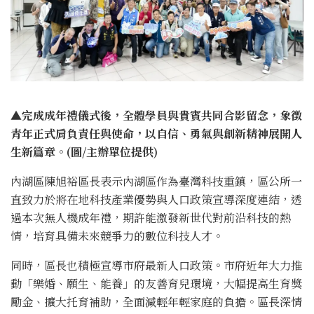
▲完成成年禮儀式後，全體學員與貴賓共同合影留念，象徵
青年正式肩負責任與使命，以自信、勇氣與創新精神展開人
生新篇章。
(
圖/主辦單位
提供)
內湖區陳旭裕區長表示內湖區作為臺灣科技重鎮，區公所一
直致力於將在地科技產業優勢與人口政策宣導深度連結，透
過本次無人機成年禮，期許能激發新世代對前沿科技的熱
情，培育具備未來競爭力的數位科技人才。
同時，區長也積極宣導市府最新人口政策。市府近年大力推
動「樂婚、願生、能養」的友善育兒環境，大幅提高生育獎
勵金、擴大托育補助，全面減輕年輕家庭的負擔。區長深情