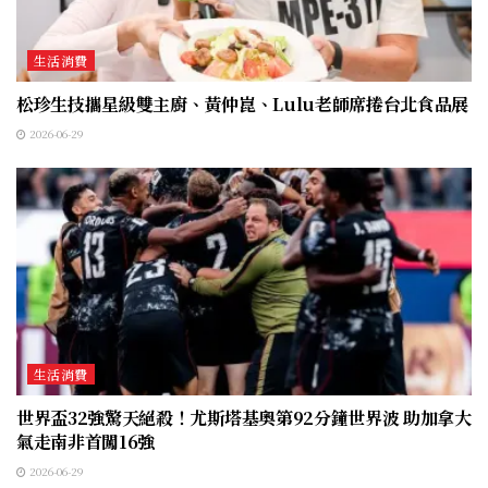
生活消費
松珍生技攜星級雙主廚、黃仲崑、Lulu老師席捲台北食品展
2026-06-29
生活消費
世界盃32強驚天絕殺！尤斯塔基奧第92分鐘世界波 助加拿大
氣走南非首闖16強
2026-06-29