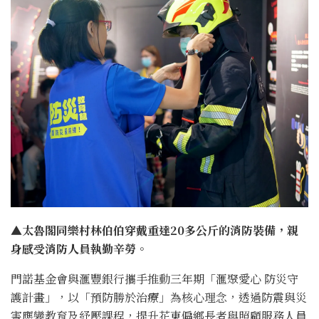
▲太魯閣同樂村林伯伯穿戴重達20多公斤的消防裝備，親
身感受消防人員執勤辛勞。
門諾基金會與滙豐銀行攜手推動三年期「滙聚愛心 防災守
護計畫」，以「預防勝於治療」為核心理念，透過防震與災
害應變教育及紓壓課程，提升花東偏鄉長者與照顧服務人員