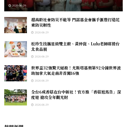
2026-06-29
超高齡社會防災不能等 門諾基金會攜手滙豐打造花
東防災韌性
2026-06-29
松珍生技攜星級雙主廚、黃仲崑、Lulu老師席捲台
北食品展
2026-06-29
世界盃32強驚天絕殺！尤斯塔基奧第92分鐘世界波
助加拿大氣走南非首闖16強
2026-06-29
全台6成香菇在台中新社！官方推「香菇尬馬告」深
度遊 搶攻全年觀光財
2026-06-29
熱門新聞