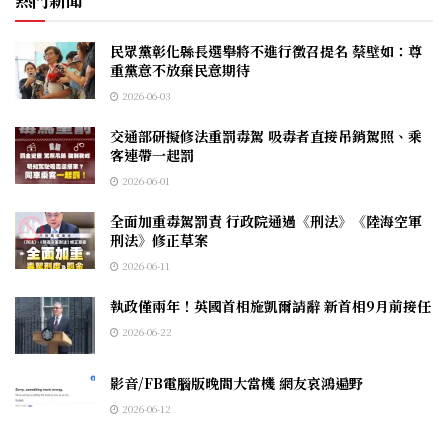
民眾黨彰化縣長選舉將不進行徵召提名 蔡壁如：尊
重黨意不放棄民意期待
2026-06-03
交通部研擬修法重罰毒駕 吸毒者直接吊銷駕照、乘
客連帶一起罰
2026-06-01
全面加重毒駕罰責 行政院通過《刑法》《陸海空軍
刑法》修正草案
2026-06-11
執政僅兩年！英國首相施凱爾請辭 新首相9月前接任
2026-06-22
影音/FB電腦版晚間大當機 網友哀鴻遍野
2026-06-12