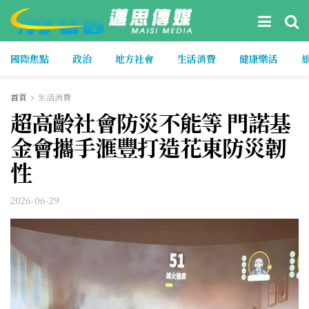
國際焦點
政治
地方社會
生活消費
健康樂活
首頁
生活消費
超高齡社會防災不能等 門諾基
金會攜手滙豐打造花東防災韌
性
2026-06-29