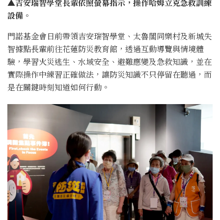
▲吉安瑞智學堂長輩依照螢幕指示，操作哈姆立克急救訓練
設備。
門諾基金會日前帶領吉安瑞智學堂、太魯閣同樂村及新城失
智據點長輩前往花蓮防災教育館，透過互動導覽與情境體
驗，學習火災逃生、水域安全、避難應變及急救知識，並在
實際操作中練習正確做法，讓防災知識不只停留在聽過，而
是在關鍵時刻知道如何行動。