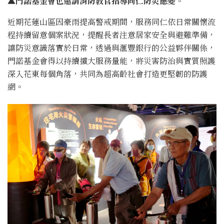
▲門諾基金會也邀請消防教官指導同仁防災應變。
近期花蓮山區因豪雨提高警戒期間，服務同仁依日常關懷流
程持續留意個案狀況，提醒長者注意居家安全與避難準備，
讓防災意識落實於日常，透過與滙豐銀行的公益夥伴關係，
門諾基金會得以持續擴大服務量能，將災害防治與實質照護
深入花東每個角落，共同為超高齡社會打造更堅韌的防護
網。