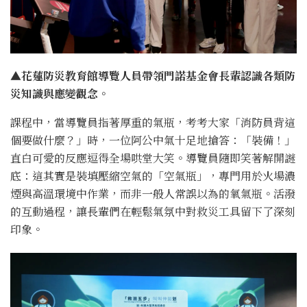
▲花蓮防災教育館導覽人員帶領門諾基金會長輩認識各類防
災知識與應變觀念。
課程中，當導覽員指著厚重的氣瓶，考考大家「消防員背這
個要做什麼？」時，一位阿公中氣十足地搶答：「裝備！」
直白可愛的反應逗得全場哄堂大笑。導覽員隨即笑著解開謎
底：這其實是裝填壓縮空氣的「空氣瓶」，專門用於火場濃
煙與高溫環境中作業，而非一般人常誤以為的氧氣瓶。活潑
的互動過程，讓長輩們在輕鬆氣氛中對救災工具留下了深刻
印象。