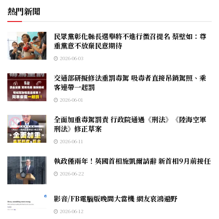
熱門新聞
民眾黨彰化縣長選舉將不進行徵召提名 蔡壁如：尊
重黨意不放棄民意期待
2026-06-03
交通部研擬修法重罰毒駕 吸毒者直接吊銷駕照、乘
客連帶一起罰
2026-06-01
全面加重毒駕罰責 行政院通過《刑法》《陸海空軍
刑法》修正草案
2026-06-11
執政僅兩年！英國首相施凱爾請辭 新首相9月前接任
2026-06-22
影音/FB電腦版晚間大當機 網友哀鴻遍野
2026-06-12