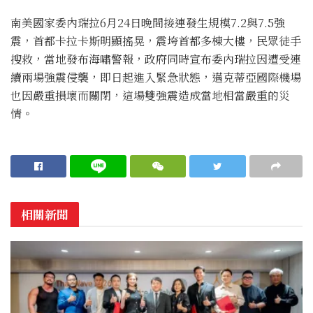
南美國家委內瑞拉6月24日晚間接連發生規模7.2與7.5強
震，首都卡拉卡斯明顯搖晃，震垮首都多棟大樓，民眾徒手
搜救，當地發布海嘯警報，政府同時宣布委內瑞拉因遭受連
續兩場強震侵襲，即日起進入緊急狀態，邁克蒂亞國際機場
也因嚴重損壞而關閉，這場雙強震造成當地相當嚴重的災
情。
相關新聞