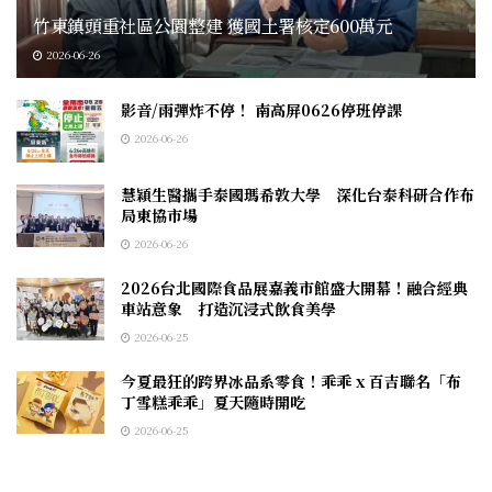
竹東鎮頭重社區公園整建 獲國土署核定600萬元
2026-06-26
影音/雨彈炸不停！ 南高屏0626停班停課
2026-06-26
慧穎生醫攜手泰國瑪希敦大學 深化台泰科研合作布
局東協市場
2026-06-26
2026台北國際食品展嘉義市館盛大開幕！融合經典
車站意象 打造沉浸式飲食美學
2026-06-25
今夏最狂的跨界冰品系零食！乖乖 x 百吉聯名「布
丁雪糕乖乖」夏天隨時開吃
2026-06-25