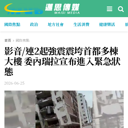
國際焦點
政治
地方社會
生活消費
健康樂活
首頁
國際焦點
影音/連2起強震震垮首都多棟
大樓 委內瑞拉宣布進入緊急狀
態
2026-06-25