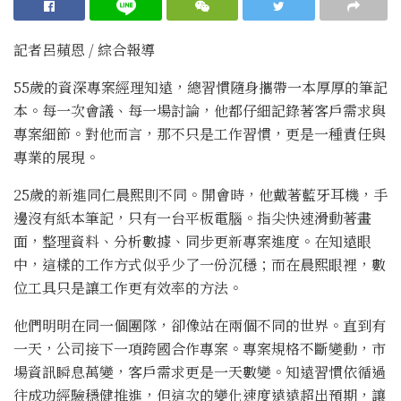
記者呂蘋恩 / 綜合報導
55歲的資深專案經理知遠，總習慣隨身攜帶一本厚厚的筆記
本。每一次會議、每一場討論，他都仔細記錄著客戶需求與
專案細節。對他而言，那不只是工作習慣，更是一種責任與
專業的展現。
25歲的新進同仁晨熙則不同。開會時，他戴著藍牙耳機，手
邊沒有紙本筆記，只有一台平板電腦。指尖快速滑動著畫
面，整理資料、分析數據、同步更新專案進度。在知遠眼
中，這樣的工作方式似乎少了一份沉穩；而在晨熙眼裡，數
位工具只是讓工作更有效率的方法。
他們明明在同一個團隊，卻像站在兩個不同的世界。直到有
一天，公司接下一項跨國合作專案。專案規格不斷變動，市
場資訊瞬息萬變，客戶需求更是一天數變。知遠習慣依循過
往成功經驗穩健推進，但這次的變化速度遠遠超出預期，讓