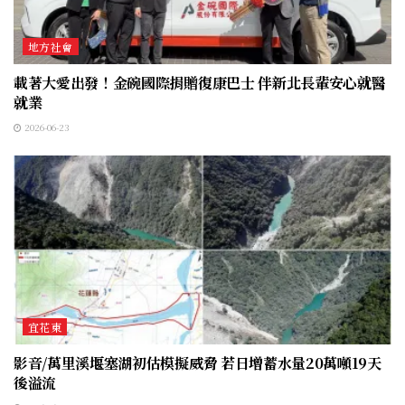
地方社會
載著大愛出發！金碗國際捐贈復康巴士 伴新北長輩安心就醫
就業
2026-06-23
宜花東
影音/萬里溪堰塞湖初估模擬威脅 若日增蓄水量20萬噸19天
後溢流