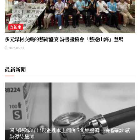
宜花東
多元媒材交織的藝術盛宴 詩書畫協會「藝遊山海」登場
2026-06-23
最新新聞
國內時隔3年出現霍亂本土病例 7旬婦腹瀉、抽搐確診 感
染源待釐清