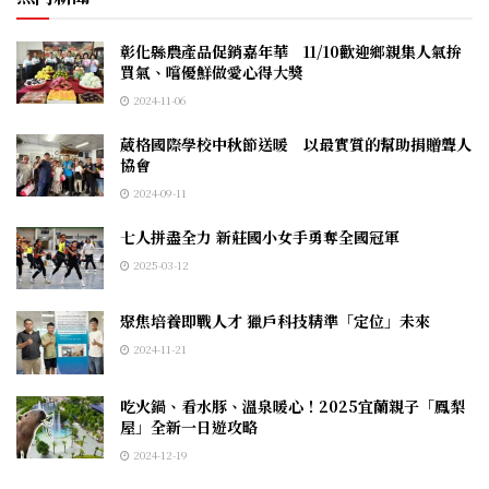
彰化縣農產品促銷嘉年華 11/10歡迎鄉親集人氣拚
買氣、嚐優鮮做愛心得大獎
2024-11-06
葳格國際學校中秋節送暖 以最實質的幫助捐贈聾人
協會
2024-09-11
七人拼盡全力 新莊國小女手勇奪全國冠軍
2025-03-12
聚焦培養即戰人才 獵戶科技精準「定位」未來
2024-11-21
吃火鍋、看水豚、溫泉暖心！2025宜蘭親子「鳳梨
屋」全新一日遊攻略
2024-12-19