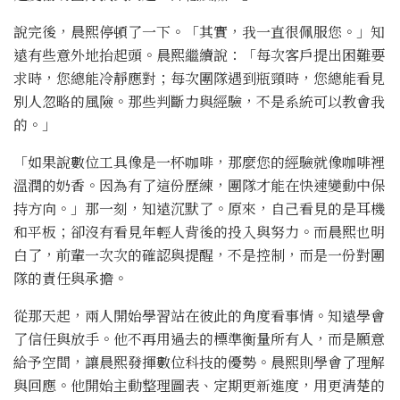
說完後，晨熙停頓了一下。「其實，我一直很佩服您。」知
遠有些意外地抬起頭。晨熙繼續說：「每次客戶提出困難要
求時，您總能冷靜應對；每次團隊遇到瓶頸時，您總能看見
別人忽略的風險。那些判斷力與經驗，不是系統可以教會我
的。」
「如果說數位工具像是一杯咖啡，那麼您的經驗就像咖啡裡
溫潤的奶香。因為有了這份歷練，團隊才能在快速變動中保
持方向。」那一刻，知遠沉默了。原來，自己看見的是耳機
和平板；卻沒有看見年輕人背後的投入與努力。而晨熙也明
白了，前輩一次次的確認與提醒，不是控制，而是一份對團
隊的責任與承擔。
從那天起，兩人開始學習站在彼此的角度看事情。知遠學會
了信任與放手。他不再用過去的標準衡量所有人，而是願意
給予空間，讓晨熙發揮數位科技的優勢。晨熙則學會了理解
與回應。他開始主動整理圖表、定期更新進度，用更清楚的