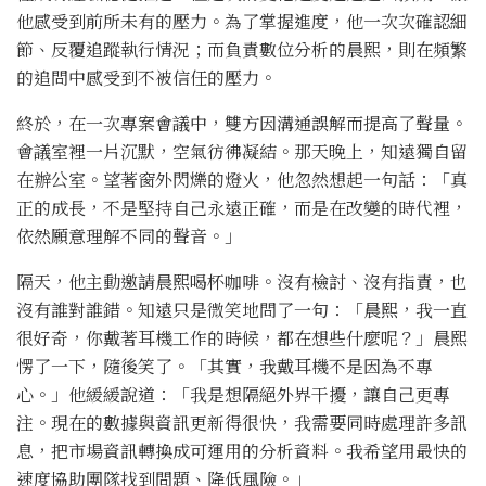
他感受到前所未有的壓力。為了掌握進度，他一次次確認細
節、反覆追蹤執行情況；而負責數位分析的晨熙，則在頻繁
的追問中感受到不被信任的壓力。
終於，在一次專案會議中，雙方因溝通誤解而提高了聲量。
會議室裡一片沉默，空氣彷彿凝結。那天晚上，知遠獨自留
在辦公室。望著窗外閃爍的燈火，他忽然想起一句話：「真
正的成長，不是堅持自己永遠正確，而是在改變的時代裡，
依然願意理解不同的聲音。」
隔天，他主動邀請晨熙喝杯咖啡。沒有檢討、沒有指責，也
沒有誰對誰錯。知遠只是微笑地問了一句：「晨熙，我一直
很好奇，你戴著耳機工作的時候，都在想些什麼呢？」晨熙
愣了一下，隨後笑了。「其實，我戴耳機不是因為不專
心。」他緩緩說道：「我是想隔絕外界干擾，讓自己更專
注。現在的數據與資訊更新得很快，我需要同時處理許多訊
息，把市場資訊轉換成可運用的分析資料。我希望用最快的
速度協助團隊找到問題、降低風險。」