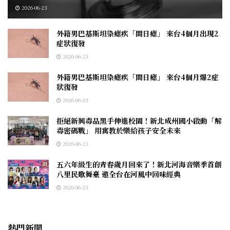
2026-06-23
外籍男巴基斯坦染瘧疾「間日瘧」 來台4個月出現2
症狀復發
2026-06-23
外籍男巴基斯坦染瘧疾「間日瘧」 來台4個月爆2症
狀復發
2026-06-23
拒絕新興毒品黑手伸進校園！新北成州國小啟動「解
毒密碼戰」 用寓教於樂給孩子安全未來
2026-06-23
五六年級生的青春歲月回來了！新北河海音樂季首創
八里民歌舞臺 邀全台在河風中回味經典
2026-06-23
熱門新聞