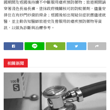
國期間及返國後持續不中斷服用瘧疾預防藥物；旅遊期間請
穿著淺色長袖長褲，塗抹政府機關核可的防蚊藥劑，儘量安
排住在有紗門紗窗的房舍；返國後如出現疑似症狀應儘速就
醫，並主動告知醫師旅遊史及曾服用的瘧疾預防藥物等資
訊，以做為診斷與治療參考。
相關新聞