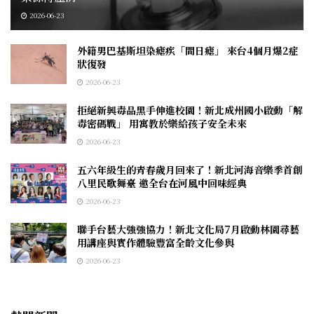
2026-06-23
外籍男巴基斯坦染瘧疾「間日瘧」 來台4個月爆2症
狀復發
2026-06-23
拒絕新興毒品黑手伸進校園！新北成州國小啟動「解
毒密碼戰」 用寓教於樂給孩子安全未來
2026-06-23
五六年級生的青春歲月回來了！新北河海音樂季首創
八里民歌舞臺 邀全台在河風中回味經典
2026-06-23
聯手台藝大強強協力！新北文化局7月啟動林園尋藝
用講座與實作體驗豐富全齡文化參與
2026-06-23