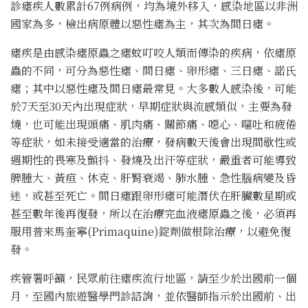
診瘧疾人數累計67例病例，均為境外移入，感染地區以非洲
國家為多，檢出病原體以惡性瘧為主，其次為間日瘧。
瘧疾是由感染瘧原蟲之瘧蚊叮咬人類而傳染的疾病，依瘧原
蟲的不同，可分為惡性瘧、間日瘧、卵形瘧、三日瘧、諾氏
瘧；其中以惡性瘧及間日瘧最常見。大多數人感染後，可能
於7天至30天內出現症狀，早期症狀與流感類似，主要為發
燒，也可能出現頭痛、肌肉痛、關節痛、噁心、嘔吐和疲倦
等症狀，如未接受適當的治療，發病數天後會出現間歇性或
週期性的畏寒及顫抖、發燒及出汗等症狀，嚴重者可能導致
脾腫大、黃疸、休克、肝腎衰竭、肺水腫、急性腦病變及昏
迷，或甚至死亡。間日瘧跟卵形瘧可能潛伏在肝臟數星期或
甚至數年後再復發，所以在治療完血液瘧原蟲之後，必須再
服用普來馬奎寧(Primaquine)錠劑做根除治療，以避免復
發。
疾管署呼籲，民眾前往瘧疾流行地區，請至少於出國前一個
月，至國內旅遊醫學門診諮詢，並依醫師指示於出國前、出