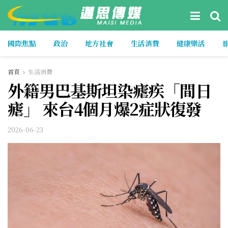
國際焦點
政治
地方社會
生活消費
健康樂活
首頁
生活消費
外籍男巴基斯坦染瘧疾「間日
瘧」 來台4個月爆2症狀復發
2026-06-23