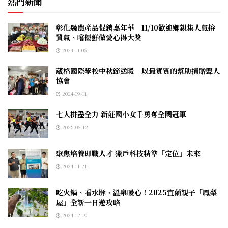
熱門新聞
彰化縣農產品促銷嘉年華 11/10歡迎鄉親集人氣拚
買氣、嚐優鮮做愛心得大獎
2024-11-06
葳格國際學校中秋節送暖 以最實質的幫助捐贈聾人
協會
2024-09-11
七人拼盡全力 新莊國小女手勇奪全國冠軍
2025-03-12
聚焦培養即戰人才 獵戶科技精準「定位」未來
2024-11-21
吃火鍋、看水豚、溫泉暖心！2025宜蘭親子「鳳梨
屋」全新一日遊攻略
2024-12-19