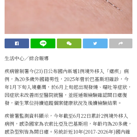
生活中心／綜合報導
疾病管制署今(23)日公布國內新增1例境外移入「瘧疾」病
例，為20多歲外國籍男性，2025年曾於巴基斯坦確診，今
年1月下旬入境臺灣，於6月上旬起出現發燒、嘔吐等症狀，
因症狀未改善而至醫院就醫，並經通報檢驗確認間日瘧復
發，衛生單位持續追蹤個案健康狀況及後續檢驗結果。
疾管署監測資料顯示，今年截至6月22日累計2例境外移入
病例，感染國家為衣索比亞及巴基斯坦，年齡均為20多歲，
感染型別皆為間日瘧。另統計近10年(2017-2026年)國內確