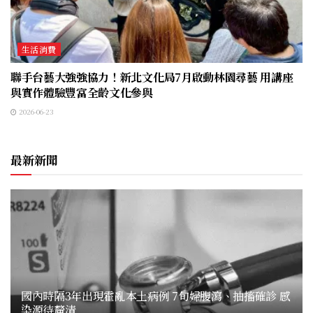
生活消費
聯手台藝大強強協力！新北文化局7月啟動林園尋藝 用講座
與實作體驗豐富全齡文化參與
2026-06-23
最新新聞
國內時隔3年出現霍亂本土病例 7旬婦腹瀉、抽搐確診 感
染源待釐清