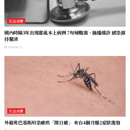
生活消費
國內時隔3年出現霍亂本土病例 7旬婦腹瀉、抽搐確診 感染源
待釐清
2026-06-23
生活消費
外籍男巴基斯坦染瘧疾「間日瘧」 來台4個月爆2症狀復發