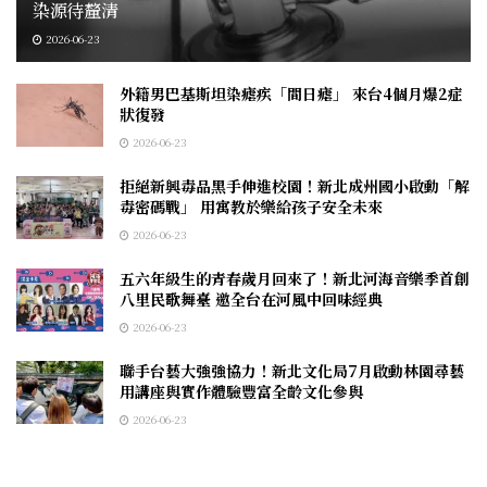
染源待釐清
2026-06-23
外籍男巴基斯坦染瘧疾「間日瘧」 來台4個月爆2症
狀復發
2026-06-23
拒絕新興毒品黑手伸進校園！新北成州國小啟動「解
毒密碼戰」 用寓教於樂給孩子安全未來
2026-06-23
五六年級生的青春歲月回來了！新北河海音樂季首創
八里民歌舞臺 邀全台在河風中回味經典
2026-06-23
聯手台藝大強強協力！新北文化局7月啟動林園尋藝
用講座與實作體驗豐富全齡文化參與
2026-06-23