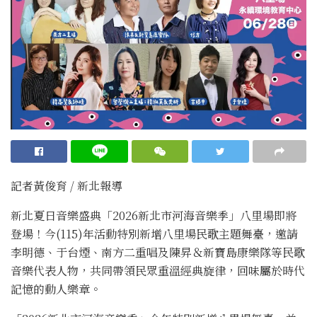
記者黃俊育 / 新北報導
新北夏日音樂盛典「2026新北市河海音樂季」八里場即將
登場！今(115)年活動特別新增八里場民歌主題舞臺，邀請
李明德、于台煙、南方二重唱及陳昇＆新寶島康樂隊等民歌
音樂代表人物，共同帶領民眾重溫經典旋律，回味屬於時代
記憶的動人樂章。