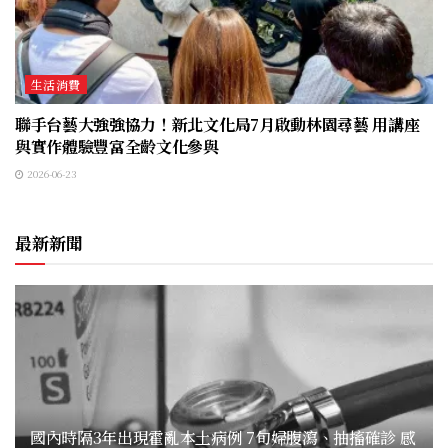
生活消費
聯手台藝大強強協力！新北文化局7月啟動林園尋藝 用講座
與實作體驗豐富全齡文化參與
2026-06-23
最新新聞
國內時隔3年出現霍亂本土病例 7旬婦腹瀉、抽搐確診 感