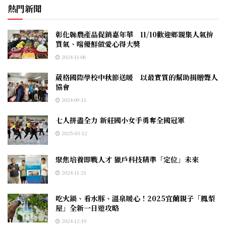
熱門新聞
彰化縣農產品促銷嘉年華 11/10歡迎鄉親集人氣拚
買氣、嚐優鮮做愛心得大獎
2024-11-06
葳格國際學校中秋節送暖 以最實質的幫助捐贈聾人
協會
2024-09-11
七人拼盡全力 新莊國小女手勇奪全國冠軍
2025-03-12
聚焦培養即戰人才 獵戶科技精準「定位」未來
2024-11-21
吃火鍋、看水豚、溫泉暖心！2025宜蘭親子「鳳梨
屋」全新一日遊攻略
2024-12-19