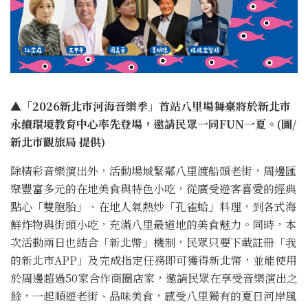
▲「2026新北市河海音樂季」首站八里場舞臺將於新北市
永續環境教育中心率先登場，邀請民眾一同FUN一夏。(圖/
新北市觀旅局 提供)
除精彩音樂演出外，活動場域緊鄰八里渡船頭老街，周邊匯
聚豐富多元的在地美食與特色小吃，從廣受遊客喜愛的經典
點心「雙胞胎」、在地人氣熱炒「孔雀蛤」料理，到各式海
鮮炸物與街頭小吃，充滿八里最道地的美食魅力。同時，本
次活動兩日也結合「新北幣」機制，民眾只要下載註冊「我
的新北市APP」及完成指定任務即可獲得新北幣，並能使用
於周邊超過50家合作商圈店家，邀請民眾在享受音樂演出之
餘，一起順遊老街、品味美食，感受八里獨有的夏日河岸風