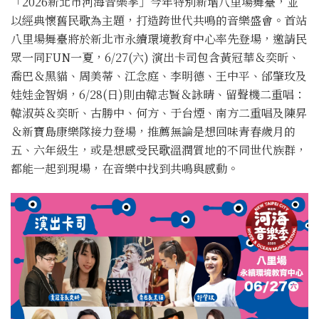
「2026新北市河海音樂季」今年特別新增八里場舞臺，並
以經典懷舊民歌為主題，打造跨世代共鳴的音樂盛會。首站
八里場舞臺將於新北市永續環境教育中心率先登場，邀請民
眾一同FUN一夏，6/27(六) 演出卡司包含黃冠華＆奕昕、
喬巴＆黑貓、周美蒂、江念庭、李明德、王中平、邰肇玫及
娃娃金智娟，6/28(日)則由韓志賢＆詠晴、留聲機二重唱：
韓淑英＆奕昕、古勝中、何方、于台煙、南方二重唱及陳昇
＆新寶島康樂隊接力登場，推薦無論是想回味青春歲月的
五、六年級生，或是想感受民歌溫潤質地的不同世代族群，
都能一起到現場，在音樂中找到共鳴與感動。