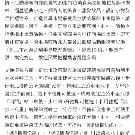
情。活動場域內亦設置約20組特色美食與文創攤位及胖卡餐
車，涵蓋經典小吃、網路人氣美食、甜點飲品、設計小物及
手作選物等，打造兼具味覺享受與生活美學的市集體驗，讓
民眾邊聽、邊吃、邊逛，沉浸八里悠閒氛圍。此外，活動也
特別推出集章活動，只要完成四場次中任兩場的集章，即可
前往貢寮場、淡水場或新北大都會公園場活動服務臺兌換
「新北市河海音樂季專屬野餐帳」，限量100組，數量有
限，換完為止，歡迎民眾把握機會踴躍參與。
交通搭乘方面，新北市政府觀光旅遊局建議民眾可善加利用
大眾運輸工具，可搭乘臺北捷運淡水信義線至關渡站後，步
行至北投區公所(關渡)站牌，轉乘紅13公車至八里「左岸公
園(左岸碼頭)」站下車後即可抵達，或轉乘紅22公車至八里
「西門」站下車後，步行約5分鐘即可抵達；利用往返「淡
水—八里」航線的渡輪也十分方便，不僅班次密集且可使用
悠遊卡搭乘，還可以遠眺甫通車的淡江大橋。此外，想要體
驗搭乘遊經淡江大橋的民眾，可搭乘「988板橋快線」、
「989機場快線」、「990機場快線」及「115淡水八里觀光