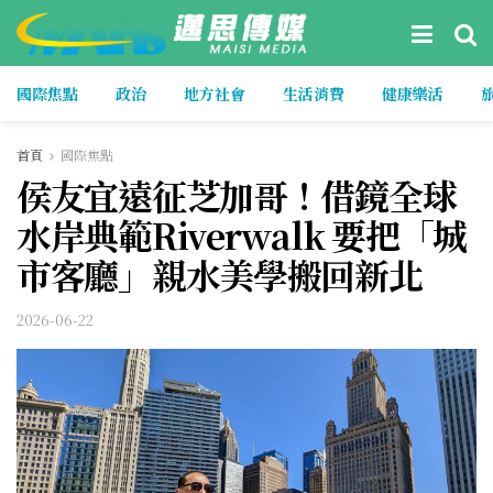
國際焦點
政治
地方社會
生活消費
健康樂活
首頁
國際焦點
侯友宜遠征芝加哥！借鏡全球
水岸典範Riverwalk 要把「城
市客廳」親水美學搬回新北
2026-06-22