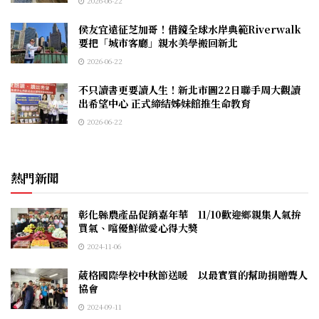
2026-06-22
侯友宜遠征芝加哥！借鏡全球水岸典範Riverwalk
要把「城市客廳」親水美學搬回新北
2026-06-22
不只讀書更要讀人生！新北市圖22日聯手周大觀讀
出希望中心 正式締結姊妹館推生命教育
2026-06-22
熱門新聞
彰化縣農產品促銷嘉年華 11/10歡迎鄉親集人氣拚
買氣、嚐優鮮做愛心得大獎
2024-11-06
葳格國際學校中秋節送暖 以最實質的幫助捐贈聾人
協會
2024-09-11