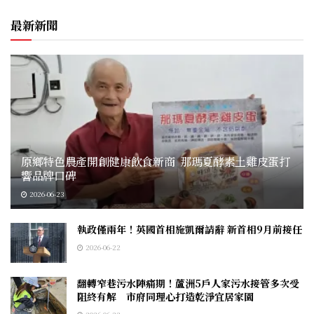
最新新聞
原鄉特色農產開創健康飲食新商 那瑪夏酵素土雞皮蛋打
響品牌口碑
2026-06-23
執政僅兩年！英國首相施凱爾請辭 新首相9月前接任
2026-06-22
翻轉窄巷污水陣痛期！蘆洲5戶人家污水接管多次受
阻終有解 市府同理心打造乾淨宜居家園