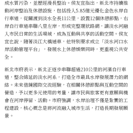
成水質污染，並歷經漫長整治。侯友宜指出，新北市持續推
動河岸整治及休憩設施，包括投入5.85億元優化金色水岸自
行車道，從關渡到淡水全長11公里，設置12個休憩節點，右
岸自行車道串聯八里左岸，形成完整環狀路網，讓淡水河融
入市民日常的生活場域，成為互動與共享的活動空間。侯友
宜也說，隨著淡江大橋通車，他特別要求成立「淡水河口水
岸活動管理平台」，發展水上休憩娛樂同時，更重視公共安
全。
新北市府表示，新北正逐步串聯超過210公里的河濱自行車
道，整合綿延的淡水河系，打造全市最具水岸發展潛力的網
絡。未來借鏡國際交流經驗，在相關休憩節點與互動空間的
營造，予以更多元使用的考量，讓市民與旅客更有意願與機
會在河岸停留、活動。市府強調，水岸治理不僅是紮實的工
程建設，核心概念是將河流融入城市生活，打造長期發展願
景。