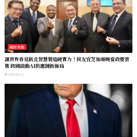
國際焦點
讓世界看見新北智慧製造硬實力！侯友宜芝加哥晚宴政要雲
集 跨國啟動AI供應鏈新佈局
2026-06-22