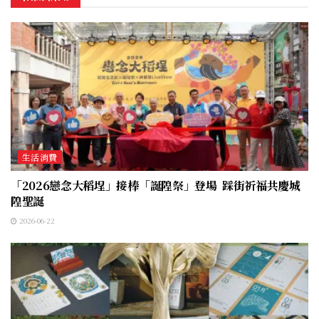
生活消費
「2026戀念大稻埕」接棒「誕隍祭」登場 踩街祈福共慶城
隍聖誕
2026-06-22