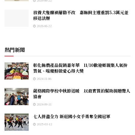
2026-06-22
放養犬隻釀禍屢勸不改 嘉縣飼主遭重罰5.3萬元並
移送法辦
2026-06-22
熱門新聞
彰化縣農產品促銷嘉年華 11/10歡迎鄉親集人氣拚
買氣、嚐優鮮做愛心得大獎
2024-11-06
葳格國際學校中秋節送暖 以最實質的幫助捐贈聾人
協會
2024-09-11
七人拼盡全力 新莊國小女手勇奪全國冠軍
2025-03-12