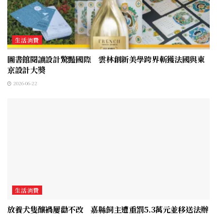
生活消費
圖書館閱讀設計驚豔國際 雲林創新美學跨界斬獲法國與東
京設計大獎
2026-06-22
生活消費
放養犬隻釀禍屢勸不改 嘉縣飼主遭重罰5.3萬元並移送法辦