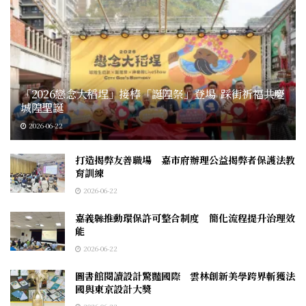
「2026戀念大稻埕」接棒「誕隍祭」登場 踩街祈福共慶
城隍聖誕
2026-06-22
打造揭弊友善職場 嘉市府辦理公益揭弊者保護法教
育訓練
2026-06-22
嘉義縣推動環保許可整合制度 簡化流程提升治理效
能
2026-06-22
圖書館閱讀設計驚豔國際 雲林創新美學跨界斬獲法
國與東京設計大獎