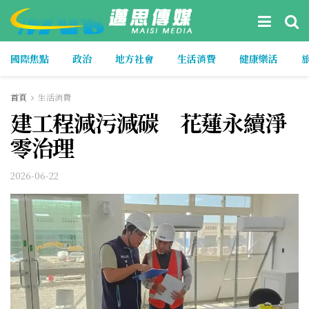
國際焦點
政治
地方社會
生活消費
健康樂活
首頁
生活消費
建工程減污減碳 花蓮永續淨
零治理
2026-06-22