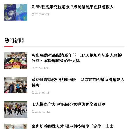
影音/輕颱米克拉增強 7級風暴風半徑快速擴大
2026-06-21
熱門新聞
彰化縣農產品促銷嘉年華 11/10歡迎鄉親集人氣拚
買氣、嚐優鮮做愛心得大獎
2024-11-06
葳格國際學校中秋節送暖 以最實質的幫助捐贈聾人
協會
2024-09-11
七人拼盡全力 新莊國小女手勇奪全國冠軍
2025-03-12
聚焦培養即戰人才 獵戶科技精準「定位」未來