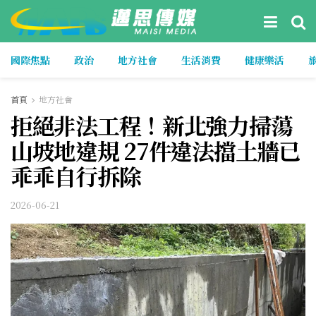
國際焦點
政治
地方社會
生活消費
健康樂活
首頁
地方社會
拒絕非法工程！新北強力掃蕩
山坡地違規 27件違法擋土牆已
乖乖自行拆除
2026-06-21