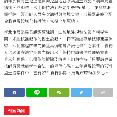
請即於自有土地上擅自開挖整地並修築擋土設施。農業局查
獲後，立即依「水土保持法」裁罰新臺幣6萬元，並命其限
期拆除。經市府人員多次溝通與法規宣導，該民眾最終已配
合將違規設施全數拆除，恢復土地原貌。
新北市農業局長諶錫輝強調，山坡地違規執法沒有模糊空
間，未經核准施作的擋土設施，一律不准經專業技師簽證保
留。即便屬程序未完備且具備輔導合法化條件之案件，義務
人也必須在法定期限內提出水土保持申請書件並通過審查。
若未能通過，仍須依法拆除及清理，切勿抱持「只要請專業
技師簽證就能就地合法」的僥倖心態。去年違規設置的77件
擋土牆案件中，已有27件自行拆除，展現市府執法決心。
相關新聞