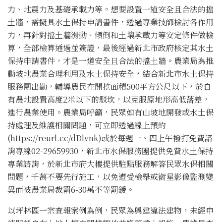
力、地震力及基礎承載力等。想要設置一道安全且合法的擋
土牆，需擬具水土保持申請書件，透過專業技師檢討各作用
力，再針對擋土牆滑動、傾倒和土壤承載力等安定條件做檢
算，全部檢算通過並簽證，最後經過新北市政府核定其水土
保持申請書件，才是一道安全且合法的擋土牆。農業局為推
動坡地農業合理利用及水土保持安全，結合新北市水土保持
服務團出勤，輔導農民在開挖面積500平方公尺以下，於自
有農地設置高度2米以下的駁坎，以克服原地形高低落差，
進行農業使用。農業局呼籲，民眾如有山坡地開發或水土保
持處理及維護相關問題，可立即透過線上預約
(https://reurl.cc/dDlvnk)或於每週一、四上午撥打免費諮
詢專線02-29659930，新北市水保服務團提供免費水土保持
專業諮詢，於新北市府大樓提供駐點服務解答民眾水保相關
問題，千萬不要先行施工，以免遭受檢舉或衛星影像監測變
異而被農業局裁罰6-30萬不等罰鍰。
以坪林區一宗查報案例為例，民眾為興建違法建物，未經申