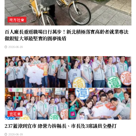
地方社會
百人廠長重返職場日行萬步！新北積極落實高齡者就業專法
做銀髮大軍最堅實的圓夢後盾
2026-06-18
宜花東
237蓋漳到宜市 綠營力拚縣長、市長及3席議員全壘打
2026-06-18