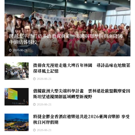
跨越太平洋打造多語教育典範 美國英華學院與南隆國
中締結姊妹校
2026-06-21
微冊食光漫遊走進大埤百年林園 尋詩品味在地酸菜
探尋風土記憶
2026-06-21
借鏡歐洲大型尖端科學計畫 雲林遠赴歐盟觀摩愛因
斯坦望遠鏡開創區域轉型新視野
2026-06-21
將捷金鬱金香酒店邀樂迷共赴2026臺灣音樂節 享受
秋日河岸假期
2026-06-21