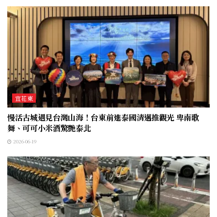
宜花東
慢活古城遇見台灣山海！台東前進泰國清邁推觀光 卑南歌
舞、可可小米酒驚艷泰北
2026-06-19