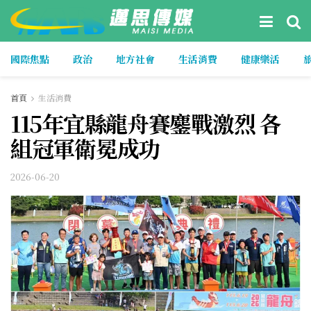
國際焦點
政治
地方社會
生活消費
健康樂活
首頁
生活消費
115年宜縣龍舟賽鏖戰激烈 各
組冠軍衛冕成功
2026-06-20