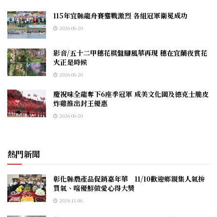
115年宜縣龍舟賽鏖戰激烈 各組冠軍衛冕成功
2026-06-20
影音/五十二甲穗花棋盤腳風華再現 穗在宜蘭夜賞花
火正是時候
2026-06-20
慶祝味全龍奪下6座季冠軍 成美文化園及德克士脆皮
炸雞推出封王優惠
2026-06-20
熱門新聞
彰化縣農產品促銷嘉年華 11/10歡迎鄉親集人氣拚
買氣、嚐優鮮做愛心得大獎
2024-11-06