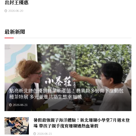
出封王優惠
2026-06-20
最新新聞
點亮新北綠色優質農業新產值！農業局多管齊下推動包
種茶特展 多元並進共築生態幸福城
2026-06-21
暑假最強親子海洋體驗！新北珊瑚小學堂7月週末登
場 帶孩子親手復育珊瑚過熱血暑假
2026-06-21