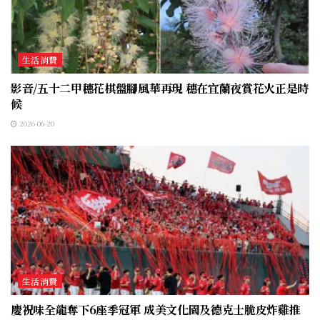
生活消費
影音/五十二甲穗花棋盤腳風華再現 穗在宜蘭夜賞花火正是時
候
2026-06-20
生活消費
慶祝味全龍奪下6座季冠軍 成美文化園及德克士脆皮炸雞推