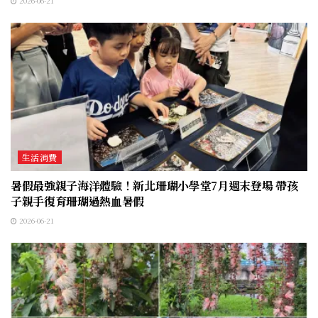
2026-06-21
生活消費
暑假最強親子海洋體驗！新北珊瑚小學堂7月週末登場 帶孩
子親手復育珊瑚過熱血暑假
2026-06-21