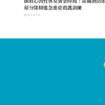
搶救心因性休克黃金時間！苗縣消防
屋分隊精進急重症救護訓練
2026-06-19