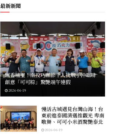
最新新聞
飄香埔里！南投巧咖節千人挑戰手沖咖啡
創意「可可粽」驚艷端午連假
2026-06-19
慢活古城遇見台灣山海！台
東前進泰國清邁推觀光 卑南
歌舞、可可小米酒驚艷泰北
2026-06-19