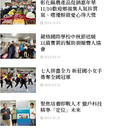
彰化縣農產品促銷嘉年華
11/10歡迎鄉親集人氣拚買
氣、嚐優鮮做愛心得大獎
2024-11-06
葳格國際學校中秋節送暖
以最實質的幫助捐贈聾人協
會
2024-09-11
七人拼盡全力 新莊國小女手
勇奪全國冠軍
2025-03-12
聚焦培養即戰人才 獵戶科技
精準「定位」未來
2024-11-21