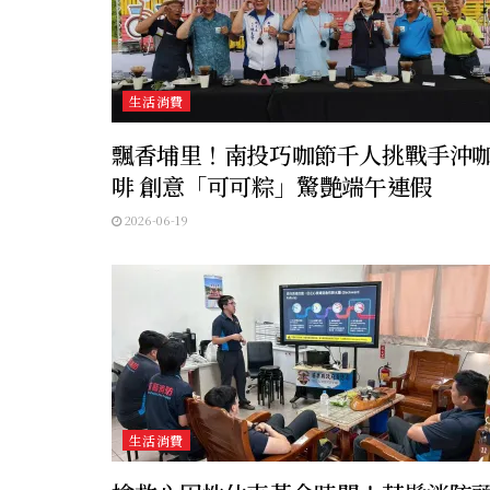
生活消費
飄香埔里！南投巧咖節千人挑戰手沖
啡 創意「可可粽」驚艷端午連假
2026-06-19
生活消費