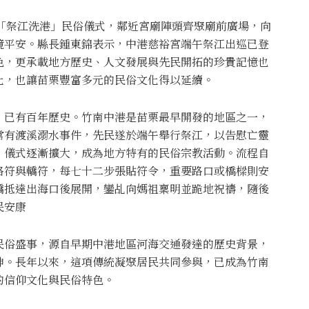
舉辦「祭江洗港」民俗儀式，鄰近宮廟陣頭齊聚廟前廣場，向
境平安。縣長鍾東錦表示，中港慈裕宮端午祭江出巡已登
色，更承載地方歷史、人文發展與先民開拓的珍貴記憶也
化，也讓苗栗豐富多元的民俗文化得以延續。
，已有百年歷史。竹南中港是苗栗最早開發的地區之一，
常有渡溪溺水事件，先民遂於端午舉行祭江，以告慰亡靈
，儀式逐漸擴大，成為地方特有的民俗宗教活動。流程自
路符與轎符，每七十二步張貼符令，重要路口或橋樑則安
轎抵達出海口後展開，鑾乩向媽祖稟明並跪地祝禱，隨後
民安康
民俗盛事，源自早期中港地區河海交通發達的歷史背景，
神。長年以來，這項傳統凝聚居民共同參與，已成為竹南
的信仰文化與民俗特色。