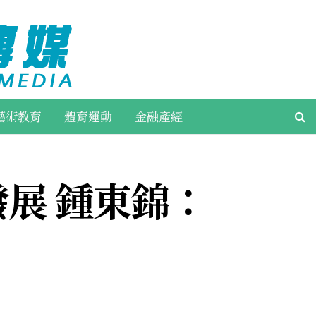
藝術教育
體育運動
金融產經
展 鍾東錦：