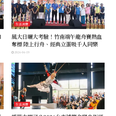
生活消費
咖
風大日曬大考驗！竹南端午龍舟賽熱血
奪標 陸上行舟、經典立蛋吸千人同樂
2026-06-19
生活消費