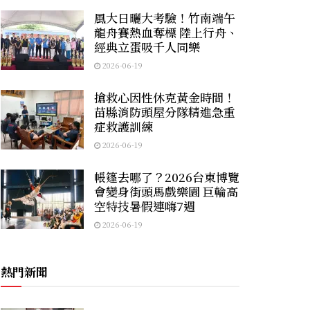
風大日曬大考驗！竹南端午
龍舟賽熱血奪標 陸上行舟、
經典立蛋吸千人同樂
2026-06-19
搶救心因性休克黃金時間！
苗縣消防頭屋分隊精進急重
症救護訓練
2026-06-19
帳篷去哪了？2026台東博覽
會變身街頭馬戲樂園 巨輪高
空特技暑假連嗨7週
2026-06-19
熱門新聞