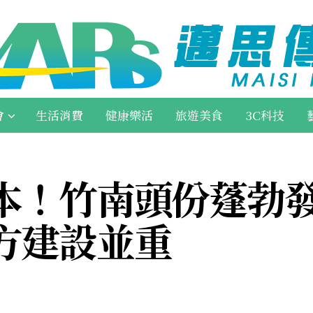
會
生活消費
健康樂活
旅遊美食
3C科技
本！竹南頭份蓬勃發
方建設並重