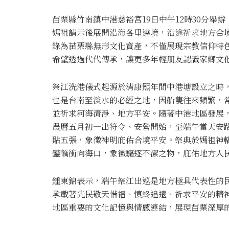
苗栗縣竹南鎮中港慈裕宮19日中午12時30分
媽祖請示後展開沿海各里遶境，沿途祈求地方合
錄為苗栗縣無形文化資產，不僅展現宗教信仰特
希望透過代代傳承，讓更多年輕朋友認識家鄉文
祭江洗港儀式起源於清康熙年間中港塘設立之時
也是台南至淡水的必經之地，因船隻往來頻繁，
並祈求河海清淨、地方平安。隨著中港地區發展
農曆五月初一出符令、安營開始，至端午當天安
貼五張，象徵神明庇佑合境平安。祭典於媽祖神
鑾轎衝向海口，象徵驅逐不潔之物，庇佑地方人
鍾東錦表示，端午祭江出巡是地方極具代表性的
承載著先民敬天惜福、慎終追遠、祈求平安的精
地區重要的文化記憶與情感連結，展現苗栗深厚