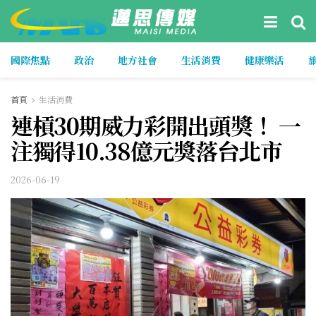
國際焦點
政治
地方社會
生活消費
健康樂活
首頁
生活消費
連槓30期威力彩開出頭獎！ 一
注獨得10.38億元獎落台北市
2026-06-19