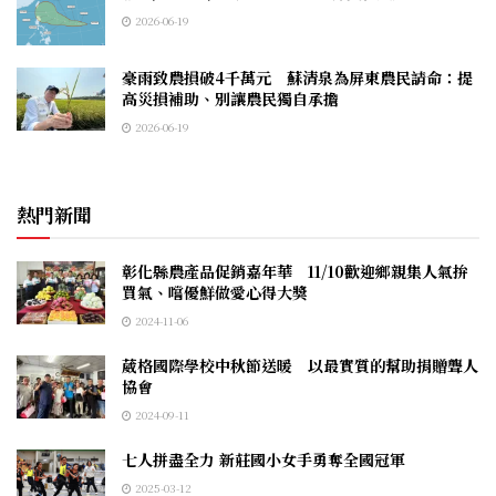
2026-06-19
豪雨致農損破4千萬元 蘇清泉為屏東農民請命：提
高災損補助、別讓農民獨自承擔
2026-06-19
熱門新聞
彰化縣農產品促銷嘉年華 11/10歡迎鄉親集人氣拚
買氣、嚐優鮮做愛心得大獎
2024-11-06
葳格國際學校中秋節送暖 以最實質的幫助捐贈聾人
協會
2024-09-11
七人拼盡全力 新莊國小女手勇奪全國冠軍
2025-03-12