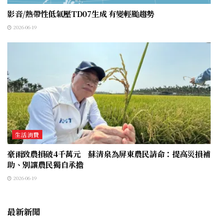
影音/熱帶性低氣壓TD07生成 有變輕颱趨勢
2026-06-19
生活消費
豪雨致農損破4千萬元 蘇清泉為屏東農民請命：提高災損補
助、別讓農民獨自承擔
2026-06-19
最新新聞