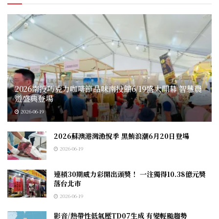
2026南投巧克力咖啡節品味南投館6/19盛大開幕 智慧農
遊盛典登場
2026-06-19
2026蘇澳港灣漁悅季 黑鮪浪潮6月20日登場
2026-06-19
連槓30期威力彩開出頭獎！ 一注獨得10.38億元獎
落台北市
2026-06-19
影音/熱帶性低氣壓TD07生成 有變輕颱趨勢