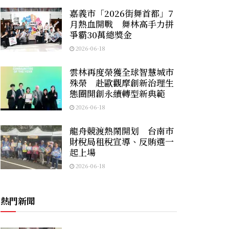
嘉義市「2026街舞首都」7
月熱血開戰 舞林高手力拼
爭霸30萬總獎金
2026-06-18
雲林再度榮獲全球智慧城市
殊榮 赴歐觀摩創新治理生
態圈開創永續轉型新典範
2026-06-18
龍舟競渡熱鬧開划 台南市
財稅局租稅宣導、反賄選一
起上場
2026-06-18
熱門新聞