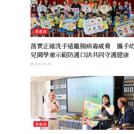
雲嘉南
落實正確洗手遠離腸病毒威脅 攜手
兒園學童示範防護口訣共同守護健康
2026-06-18
雲嘉南