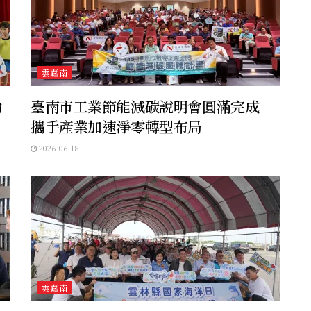
雲嘉南
幼
臺南市工業節能減碳說明會圓滿完成
攜手產業加速淨零轉型布局
2026-06-18
雲嘉南