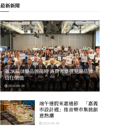
最新新聞
第28屆信譽品牌揭曉 消費者票選見證品牌
信任價值
2026-06-18
端午連假來嘉過節 「嘉義
市設計週」推音樂市集掀創
意熱潮
2026-06-18