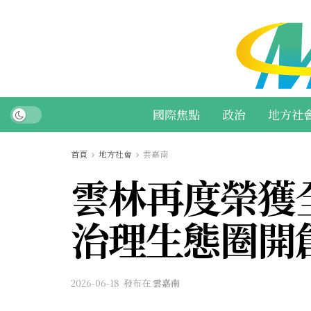
國際焦點
政治
地方社
首頁
地方社會
雲嘉南
雲林再度榮獲
治理生態圈開
2026-06-18
發布在
雲嘉南