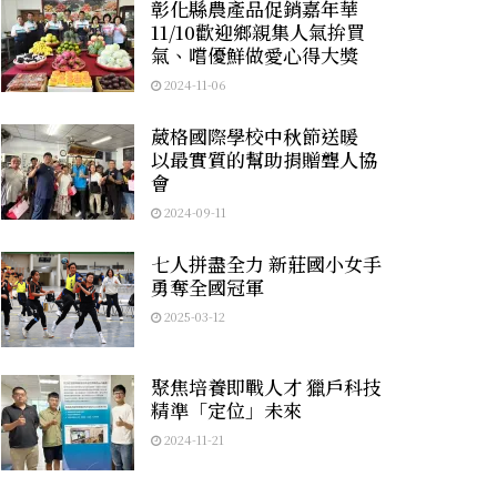
彰化縣農產品促銷嘉年華
11/10歡迎鄉親集人氣拚買
氣、嚐優鮮做愛心得大獎
2024-11-06
葳格國際學校中秋節送暖
以最實質的幫助捐贈聾人協
會
2024-09-11
七人拼盡全力 新莊國小女手
勇奪全國冠軍
2025-03-12
聚焦培養即戰人才 獵戶科技
精準「定位」未來
2024-11-21