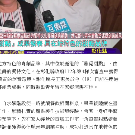
地方特色的青創品牌，其中位於鹿港的「雅覓甜點」，由
餅的獨特文化。在彰化縣政府112年第4梯次審查中獲得
更優質的消費環境。彰化縣長王惠美於今（18）日前往鹿港
鄉創業成果，同時鼓勵青年留在家鄉深耕在地。
，自求學階段便一路就讀餐飲相關科系，畢業後陸續在臺
工作，累積扎實的甜點製作技術與經驗，帶著一身好手藝
的預算下，先在家人經營的電腦工作室一角設置甜點櫥櫃
申請並獲得彰化縣青年創業補助，成功打造具在地特色的