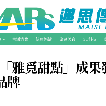
會
生活消費
健康樂活
旅遊美食
3C科技
助「雅覓甜點」成果
品牌