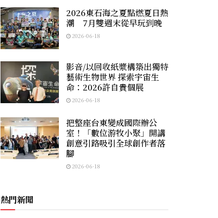
2026東石海之夏點燃夏日熱
潮 7月雙週末從早玩到晚
2026-06-18
影音/以回收紙漿構築出獨特
藝術生物世界 探索宇宙生
命：2026許自貴個展
2026-06-18
把整座台東變成國際辦公
室！「數位游牧小聚」開講
創意引路吸引全球創作者落
腳
2026-06-18
熱門新聞