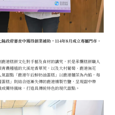
縣政府審查中獲得創業補助，114年8月成立專屬門市。
到鹿港糕餅文化對手藝及食材的講究，於是承襲糕餅職人
頭青農種植的大溪地香草莢，以及大村葡萄、鹿港無花
人氣甜點「鹿港午后鮮奶油蛋糕」以鹿港麵茶為內餡，每
層蛋糕」則結合逐漸失傳的鹿港燻製竹鹽，呈現甜中帶
織成獨特風味，打造具傳統特色的現代甜點。