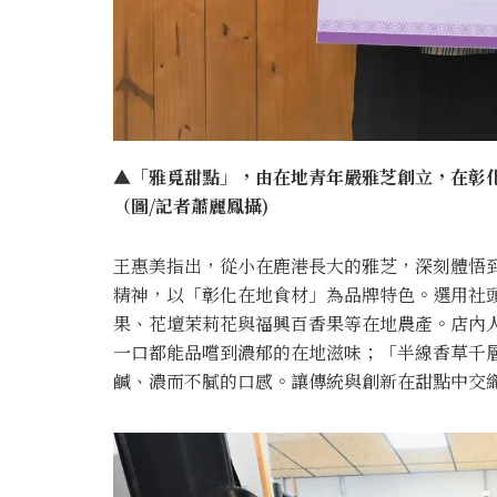
▲「雅覓甜點」，由在地青年嚴雅芝創立，在彰化
（圖/記者蕭麗鳳攝)
王惠美指出，從小在鹿港長大的雅芝，深刻體悟
精神，以「彰化在地食材」為品牌特色。選用社
果、花壇茉莉花與福興百香果等在地農產。店內
一口都能品嚐到濃郁的在地滋味；「半線香草千
鹹、濃而不膩的口感。讓傳統與創新在甜點中交