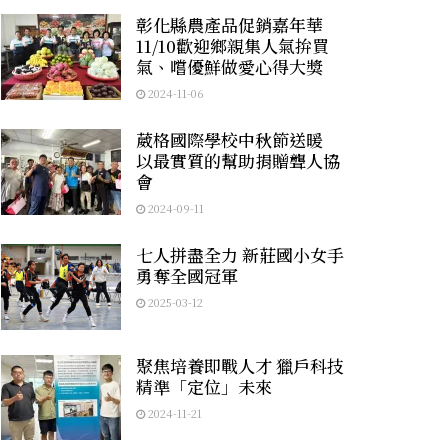
彰化縣農產品促銷嘉年華
11/10歡迎鄉親集人氣拚買
氣、嚐優鮮做愛心得大獎
2024-11-06
葳格國際學校中秋節送暖
以最實質的幫助捐贈聾人協
會
2024-09-11
七人拼盡全力 新莊國小女手
勇奪全國冠軍
2025-03-12
聚焦培養即戰人才 獵戶科技
精準「定位」未來
2024-11-21