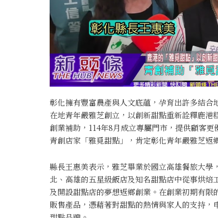
彰化擁有豐富農產與人文底蘊，孕育出許多結合
在地青年嚴雅芝創立，以創新甜點重新詮釋鹿港糕
創業補助，114年8月成立專屬門市，提供顧客
青創店家「雅覓甜點」，肯定彰化青年嚴雅芝返
縣長王惠美表示，雅芝畢業於國立高雄餐旅大學
北、高雄的五星級飯店及知名甜點店中從事烘焙
及開設甜點店的夢想返鄉創業。在創業初期有限
販售產品，憑藉著對甜點的熱情與家人的支持，
甜點品牌。