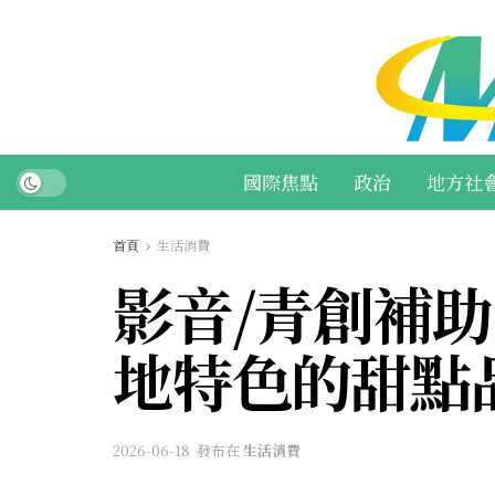
國際焦點
政治
地方社
首頁
生活消費
影音/青創補
地特色的甜點
2026-06-18
發布在
生活消費