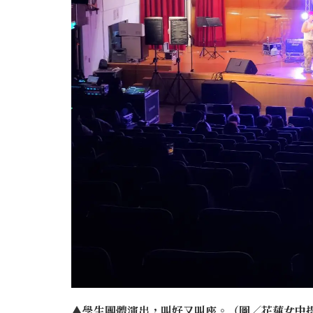
▲
學生團體演出，叫好又叫座。（圖／花蓮女中