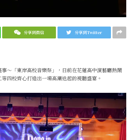
分享到微信
分享到Twitter
盛事～「東岸高校音樂祭」，日前在花蓮高中演藝廳熱鬧
工等四校齊心打造出一場高潮迭起的視聽盛宴。