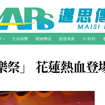
會
生活消費
健康樂活
旅遊美食
3C科技
樂祭」 花蓮熱血登