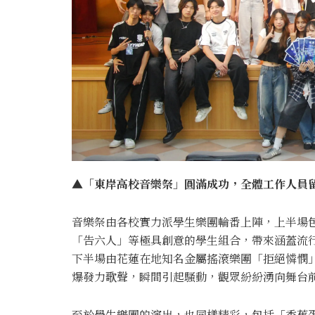
▲「東岸高校音樂祭」圓滿成功，全體工作人員
音樂祭由各校實力派學生樂團輪番上陣，上半場
「告六人」等極具創意的學生組合，帶來涵蓋流
下半場由花蓮在地知名金屬搖滾樂團「拒絕憐憫
爆發力歌聲，瞬間引起騷動，觀眾紛紛湧向舞台
至於學生樂團的演出，也同樣精彩，包括「香蕉