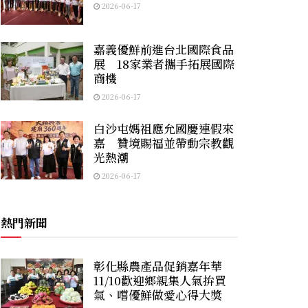
2026-06-17
嘉義優鮮前進台北國際食品
展 18家業者攜手拓展國際
商機
2026-06-17
白沙屯媽祖應允國慶連假來
嘉 贊境賜福並帶動宗教觀
光熱潮
2026-06-17
熱門新聞
彰化縣農產品促銷嘉年華
11/10歡迎鄉親集人氣拚買
氣、嚐優鮮做愛心得大獎