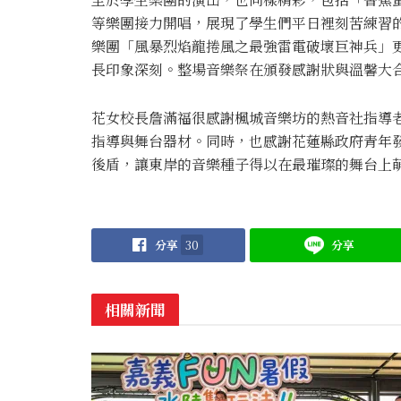
等樂團接力開唱，展現了學生們平日裡刻苦練習
樂團「風暴烈焰龍捲風之最強雷電破壞巨神兵」
長印象深刻。整場音樂祭在頒發感謝狀與溫馨大
花女校長詹滿福很感謝楓城音樂坊的熱音社指導
指導與舞台器材。同時，也感謝花蓮縣政府青年
後盾，讓東岸的音樂種子得以在最璀璨的舞台上
分享
30
分享
相關新聞