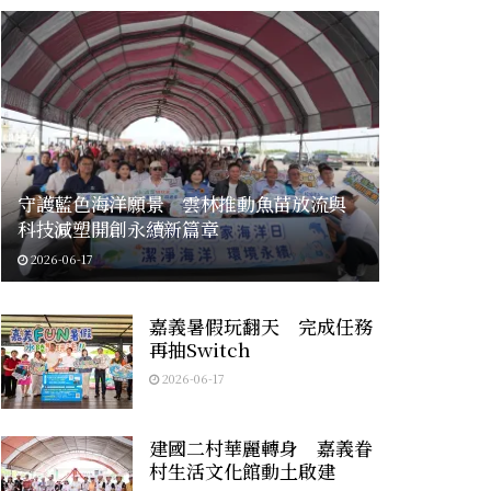
守護藍色海洋願景 雲林推動魚苗放流與
科技減塑開創永續新篇章
2026-06-17
嘉義暑假玩翻天 完成任務
再抽Switch
2026-06-17
建國二村華麗轉身 嘉義眷
村生活文化館動土啟建