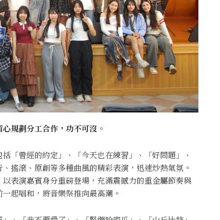
留心規劃分工合作，功不可沒。
包括「曾經的約定」、「今天也在練習」、「好問題」、
行、搖滾、原創等多種曲風的精彩表演，迅速炒熱氣氛。
」以表演嘉賓身分重磅登場，充滿震撼力的重金屬節奏與
前一起唱和，將音樂祭推向最高潮。
蛋」、「我不要愛了」、「緊繃哈密瓜」、「山丘比特」