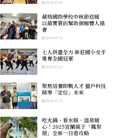
2024-11-06
葳格國際學校中秋節送暖
以最實質的幫助捐贈聾人協
會
2024-09-11
七人拼盡全力 新莊國小女手
勇奪全國冠軍
2025-03-12
聚焦培養即戰人才 獵戶科技
精準「定位」未來
2024-11-21
吃火鍋、看水豚、溫泉暖
心！2025宜蘭親子「鳳梨
屋」全新一日遊攻略