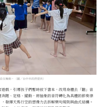
自在舞動。（圖／台中市政府提供）
官遊戲，引導孩子們暫時放下書本，改用身體去「聽」音
裡奔跑、定格、擺動，將抽象的音符轉化為具體的節奏律
」，發揮天馬行空的想像力去拆解樂句規則與曲式結構。