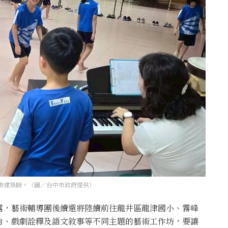
樂建築師。（圖／台中市政府提供）
露，藝術輔導團後續還將陸續前往龍井區龍津國小、霧峰
台、戲劇詮釋及語文敘事等不同主題的藝術工作坊，要讓