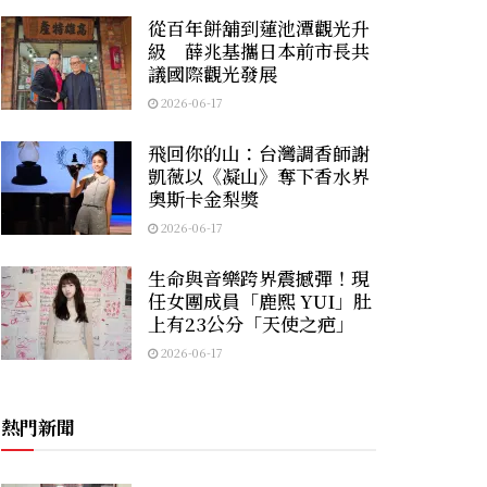
從百年餅舖到蓮池潭觀光升
級 薛兆基攜日本前市長共
議國際觀光發展
2026-06-17
飛回你的山：台灣調香師謝
凱薇以《凝山》奪下香水界
奧斯卡金梨獎
2026-06-17
生命與音樂跨界震撼彈！現
任女團成員「鹿熙 YUI」肚
上有23公分「天使之疤」
2026-06-17
熱門新聞