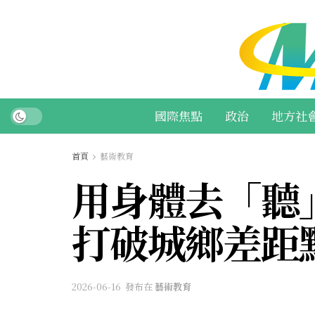
國際焦點
政治
地方社
首頁
藝術教育
用身體去「聽
打破城鄉差距
2026-06-16
發布在
藝術教育