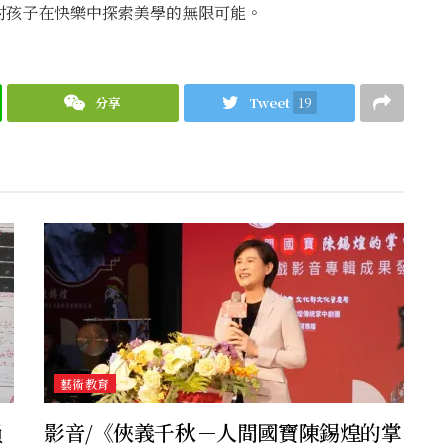
村孩子在快樂中探索美學的無限可能。
分享
Tweet
19
藝術教育
員
影音/《俠義千秋－人間國寶陳錫煌的掌