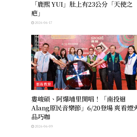
「鹿熙 YUI」肚上有23公分「天使之
疤」
2026-06-17
藝術教育
婁峻碩、阿爆埔里開唱！「南投迴
Alang原民音樂節」6/20登場 爽看煙
品巧咖
2026-06-09