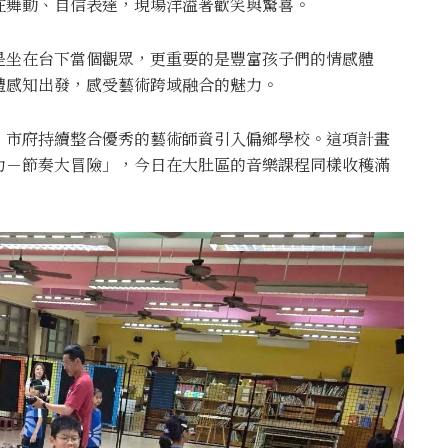
在舞動、自信表達，現場洋溢著歡笑與驚喜。
是坐在台下當個觀眾，更重要的是豐富孩子們的情感體
體感知出發，感受藝術跨域融合的魅力。
，市府持續整合優秀的藝術師資引入偏鄉學校。這項計畫
力－節奏大冒險」，今日在大肚區的音樂課程同樣收穫滿