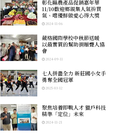
彰化縣農產品促銷嘉年華
11/10歡迎鄉親集人氣拚買
氣、嚐優鮮做愛心得大獎
2024-11-06
葳格國際學校中秋節送暖
以最實質的幫助捐贈聾人協
會
2024-09-11
七人拼盡全力 新莊國小女手
勇奪全國冠軍
2025-03-12
聚焦培養即戰人才 獵戶科技
精準「定位」未來
2024-11-21