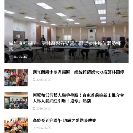
做好事種福田 雲林凝聚各界善心溫暖接住每位弱勢鄉
親
2026-06-16
到宜蘭廟宇參香揭匾 總統賴清德大力推薦林國漳
2026-06-16
阿嬤和低清藝人聯手帶路！台東首前進新山推介會
大馬人氣網紅引爆「追球」熱潮
2026-06-16
高齡長者迎端午 切膚之愛送暖傳愛
2026-06-16