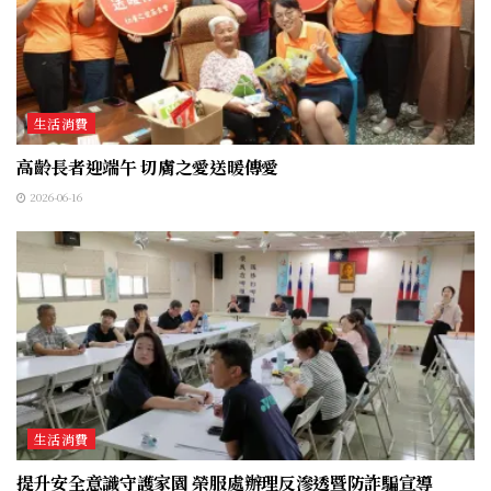
生活消費
高齡長者迎端午 切膚之愛送暖傳愛
2026-06-16
生活消費
提升安全意識守護家園 榮服處辦理反滲透暨防詐騙宣導