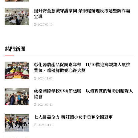
提升安全意識守護家園 榮服處辦理反滲透暨防詐騙
宣導
2026-06-16
熱門新聞
彰化縣農產品促銷嘉年華 11/10歡迎鄉親集人氣拚
買氣、嚐優鮮做愛心得大獎
2024-11-06
葳格國際學校中秋節送暖 以最實質的幫助捐贈聾人
協會
2024-09-11
七人拼盡全力 新莊國小女手勇奪全國冠軍
2025-03-12