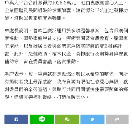
戶與大平台合計募得約1026.5萬元。他由衷感謝善心人士、
企業團體及民間組織的慷慨解囊，讓資源公平公正地發揮功
能，幫助無數家庭度過難關。
林處長說明，善款已廣泛運用於多項溫馨專案，包含保護個
案協助、弱勢家庭脫貧支持、療癒菜園暨食農教育、脆弱家
庭增能，以及獨居長者與弱勢家戶防寒防餓的雙B服務計
畫。此外，急難救助、棺木代金、食物銀行及弱勢身障安置
補助等，皆在委員審議下落實推動。
縣府表示，每一筆善款都是點燃弱勢民眾希望的曙光，向所
有捐助者致上最深感謝。政府資源有限但社會愛心無限，感
謝委員們的辛勞審議，與縣府共同用關懷接住需要照顧的鄉
親，建構完善福利網絡、打造溫暖雲林。