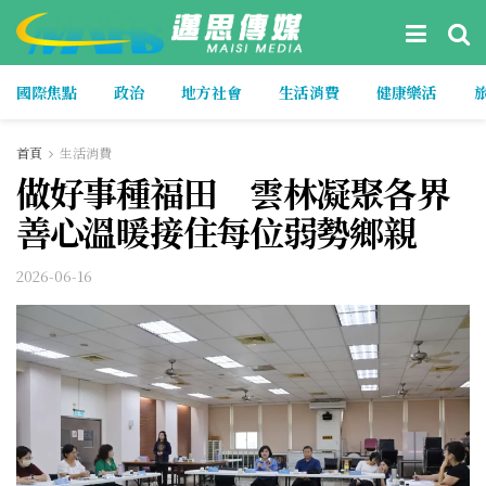
國際焦點
政治
地方社會
生活消費
健康樂活
首頁
生活消費
做好事種福田 雲林凝聚各界
善心溫暖接住每位弱勢鄉親
2026-06-16